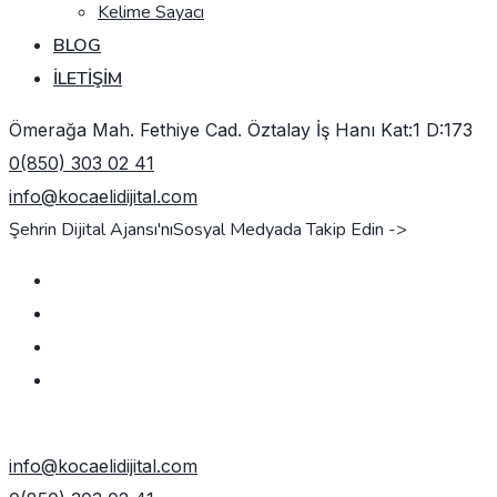
Kelime Sayacı
BLOG
İLETIŞIM
Ömerağa Mah. Fethiye Cad. Öztalay İş Hanı Kat:1 D:173
0(850) 303 02 41
info@kocaelidijital.com
Şehrin Dijital Ajansı'nı
Sosyal Medyada Takip Edin ->
TEKLIF AL
info@kocaelidijital.com