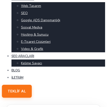
Web Tasarım
SEO
Google ADS Danışmanlığı
Sosyal Medya
Hosting & Sunucu
E-Ticaret Çözümleri
Video & Grafik
SEO ARAÇLARI
Kelime Sayacı
BLOG
İLETIŞIM
TEKLIF AL