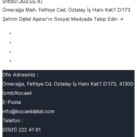
0(850) 303 02 41
Ömerağa Mah. Fethiye Cad. Öztalay İş Hanı Kat:1 D:173
Şehrin Dijital Ajansı'nı
Sosyal Medyada Takip Edin ->
Ofis Adresimiz :
Ömerağa, Fethiye Cd. Öztalay İş Hanı Kat:1 D:173, 41300
İzmit/Kocaeli
E-Posta
info@kocaelidijital.com
Telefon :
0(501) 222 41 61