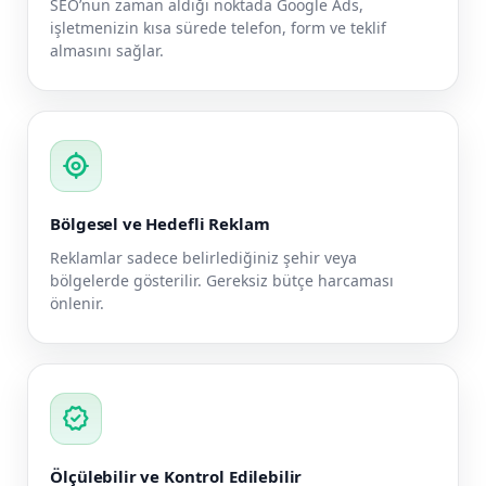
SEO’nun zaman aldığı noktada Google Ads,
işletmenizin kısa sürede telefon, form ve teklif
almasını sağlar.
my_location
Bölgesel ve Hedefli Reklam
Reklamlar sadece belirlediğiniz şehir veya
bölgelerde gösterilir. Gereksiz bütçe harcaması
önlenir.
verified
Ölçülebilir ve Kontrol Edilebilir