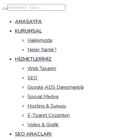
İçeriğe
geç
ANASAYFA
KURUMSAL
Hakkımızda
Neler Yaptık?
HIZMETLERIMIZ
Web Tasarım
SEO
Google ADS Danışmanlığı
Sosyal Medya
Hosting & Sunucu
E-Ticaret Çözümleri
Video & Grafik
SEO ARAÇLARI