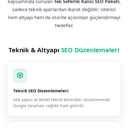
kapsamında sunulan
Tek Seferlik Kalıcı SEO Paketi
,
sadece teknik ayarlardan ibaret değildir; sitenizi
hem altyapı hem de otorite açısından güçlendirmeyi
hedefler.
Teknik & Altyapı
SEO Düzenlemeleri
settings
Teknik SEO Düzenlemeleri
Site yapısı ve temel teknik kontroller düzenlenerek
Google taraması sağlıklı hale getirilir.