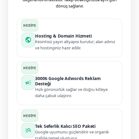
dönüş sağlanır.
Hosting & Domain Hizmeti
public
Kesintisiz yayın altyapısı kurulur; alan adınız
ve hostinginiz hazır edilir.
3000₺ Google Adwords Reklam
campaign
Desteği
Hızlı görünürlük sağlar ve doğru kitleye
daha çabuk ulaştırır.
Tek Seferlik Kalıcı SEO Paketi
manage_search
Google uyumunu güçlendirir ve organik
trafiğe temel oluşturur.