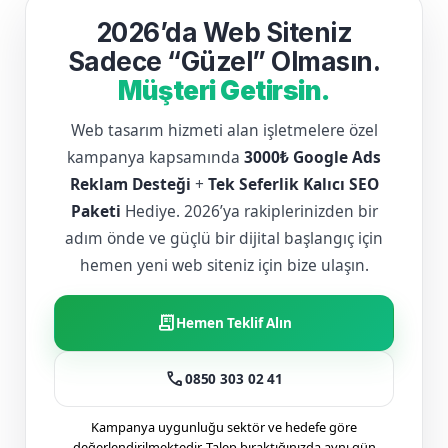
2026’da Web Siteniz
Sadece “Güzel” Olmasın.
Müşteri Getirsin.
Web tasarım hizmeti alan işletmelere özel
kampanya kapsamında
3000₺ Google Ads
Reklam Desteği
+
Tek Seferlik Kalıcı SEO
Paketi
Hediye. 2026’ya rakiplerinizden bir
adım önde ve güçlü bir dijital başlangıç için
hemen yeni web siteniz için bize ulaşın.
receipt_long
Hemen Teklif Alın
call
0850 303 02 41
Kampanya uygunluğu sektör ve hedefe göre
değerlendirilmektedir. Talep bıraktığınızda aynı gün