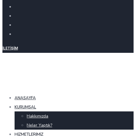
İLETIŞIM
ANASAYFA
KURUMSAL
Hakkımızda
Neler Yaptık?
HIZMETLERIMIZ