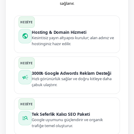
sağlanır.
Hosting & Domain Hizmeti
public
Kesintisiz yayın altyapısı kurulur; alan adınız ve
hostinginiz hazır edilir.
3000₺ Google Adwords Reklam Desteği
campaign
Hızlı görünürlük sağlar ve doğru kitleye daha
çabuk ulaştırır.
Tek Seferlik Kalıcı SEO Paketi
manage_search
Google uyumunu güçlendirir ve organik
trafiğe temel oluşturur.