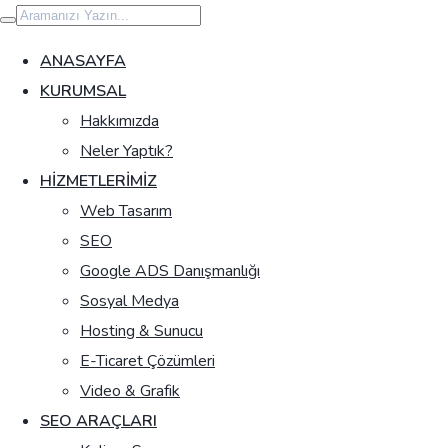
İçeriğe
geç
ANASAYFA
KURUMSAL
Hakkımızda
Neler Yaptık?
HIZMETLERIMIZ
Web Tasarım
SEO
Google ADS Danışmanlığı
Sosyal Medya
Hosting & Sunucu
E-Ticaret Çözümleri
Video & Grafik
SEO ARAÇLARI