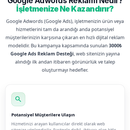
Google Adwords Reklamı Nedir?
İşletmenize Ne Kazandırır?
Google Adwords (Google Ads), işletmenizin ürün veya
hizmetlerini tam da arandığı anda potansiyel
müşterilerinizin karşısına çıkaran en hızlı dijital reklam
modelidir. Bu kampanya kapsamında sunulan
3000₺
Google Ads Reklam Desteği
, web sitenizin yayına
alındığı ilk andan itibaren görünürlük ve talep
oluşturmayı hedefler.
search
Potansiyel Müşterilere Ulaşın
Hizmetinizi arayan kullanıcılar direkt olarak web
sitenize yönlendirilir. Rastgele değil, ihtiyacı olan kitle