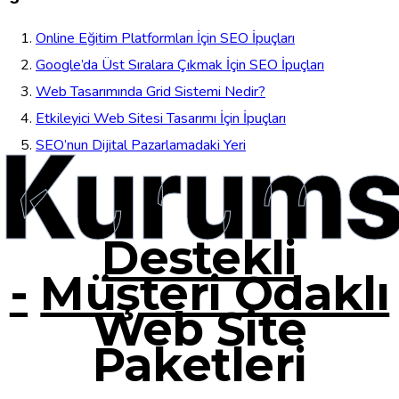
Online Eğitim Platformları İçin SEO İpuçları
Google’da Üst Sıralara Çıkmak İçin SEO İpuçları
Web Tasarımında Grid Sistemi Nedir?
Etkileyici Web Sitesi Tasarımı İçin İpuçları
Kurums
SEO’nun Dijital Pazarlamadaki Yeri
Destekli
-
Müşteri Odaklı
Web Site
Paketleri