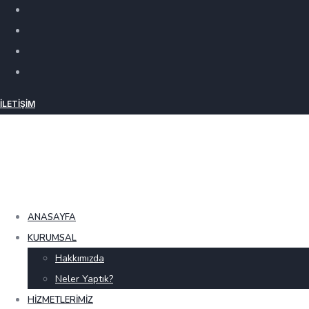
İLETIŞIM
ANASAYFA
KURUMSAL
Hakkımızda
Neler Yaptık?
HIZMETLERIMIZ