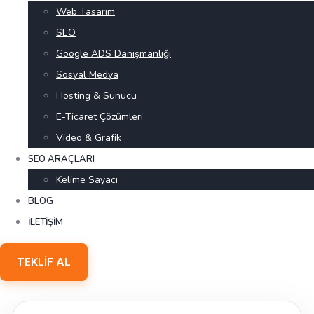
Web Tasarım
SEO
Google ADS Danışmanlığı
Sosyal Medya
Hosting & Sunucu
E-Ticaret Çözümleri
Video & Grafik
SEO ARAÇLARI
Kelime Sayacı
BLOG
İLETIŞIM
TEKLIF AL