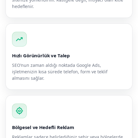
hedeflenir.
trending_up
Hızlı Görünürlük ve Talep
SEO’nun zaman aldığı noktada Google Ads,
işletmenizin kısa sürede telefon, form ve teklif
almasını sağlar.
my_location
Bölgesel ve Hedefli Reklam
Reklamlar sadece belirlediğiniz şehir veya bölgelerde