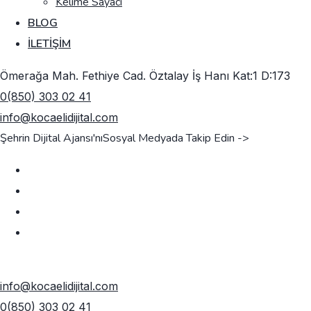
Kelime Sayacı
BLOG
İLETIŞIM
Ömerağa Mah. Fethiye Cad. Öztalay İş Hanı Kat:1 D:173
0(850) 303 02 41
info@kocaelidijital.com
Şehrin Dijital Ajansı'nı
Sosyal Medyada Takip Edin ->
TEKLIF AL
info@kocaelidijital.com
0(850) 303 02 41