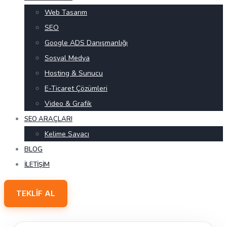
Web Tasarım
SEO
Google ADS Danışmanlığı
Sosyal Medya
Hosting & Sunucu
E-Ticaret Çözümleri
Video & Grafik
SEO ARAÇLARI
Kelime Sayacı
BLOG
İLETIŞIM
TEKLIF AL