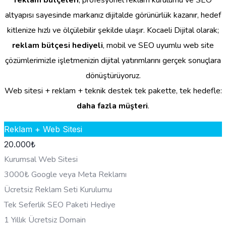
reklam bütçeleri
, profesyonel reklam kurulumu ve SEO
altyapısı sayesinde markanız dijitalde görünürlük kazanır, hedef
kitlenize hızlı ve ölçülebilir şekilde ulaşır. Kocaeli Dijital olarak;
reklam bütçesi hediyeli
, mobil ve SEO uyumlu web site
çözümlerimizle işletmenizin dijital yatırımlarını gerçek sonuçlara
dönüştürüyoruz.
Web sitesi + reklam + teknik destek tek pakette, tek hedefle:
daha fazla müşteri
.
Reklam + Web Sitesi
20.000
₺
Kurumsal Web Sitesi
3000₺ Google veya Meta Reklamı
Ücretsiz Reklam Seti Kurulumu
Tek Seferlik SEO Paketi Hediye
1 Yıllık Ücretsiz Domain