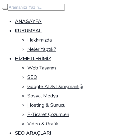
İçeriğe
geç
ANASAYFA
KURUMSAL
Hakkımızda
Neler Yaptık?
HIZMETLERIMIZ
Web Tasarım
SEO
Google ADS Danışmanlığı
Sosyal Medya
Hosting & Sunucu
E-Ticaret Çözümleri
Video & Grafik
SEO ARAÇLARI