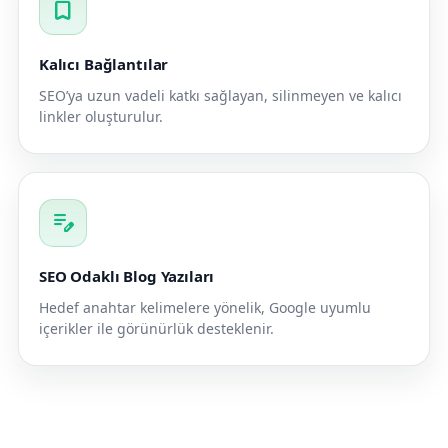
bookmark
Kalıcı Bağlantılar
SEO’ya uzun vadeli katkı sağlayan, silinmeyen ve kalıcı
linkler oluşturulur.
edit_note
SEO Odaklı Blog Yazıları
Hedef anahtar kelimelere yönelik, Google uyumlu
içerikler ile görünürlük desteklenir.