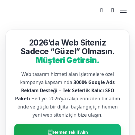
2026’da Web Siteniz
Sadece “Güzel” Olmasın.
Müşteri Getirsin.
Web tasarım hizmeti alan işletmelere özel
kampanya kapsamında
3000₺ Google Ads
Reklam Desteği
+
Tek Seferlik Kalıcı SEO
Paketi
Hediye. 2026’ya rakiplerinizden bir adım
önde ve güçlü bir dijital başlangıç için hemen
yeni web siteniz için bize ulaşın.
receipt_long
Hemen Teklif Alın