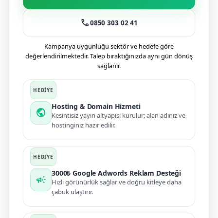
call
0850 303 02 41
Kampanya uygunluğu sektör ve hedefe göre
değerlendirilmektedir. Talep bıraktığınızda aynı gün dönüş
sağlanır.
Hosting & Domain Hizmeti
public
Kesintisiz yayın altyapısı kurulur; alan adınız ve
hostinginiz hazır edilir.
3000₺ Google Adwords Reklam Desteği
campaign
Hızlı görünürlük sağlar ve doğru kitleye daha
çabuk ulaştırır.