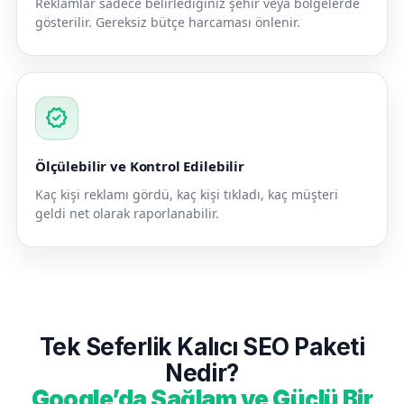
Reklamlar sadece belirlediğiniz şehir veya bölgelerde
gösterilir. Gereksiz bütçe harcaması önlenir.
verified
Ölçülebilir ve Kontrol Edilebilir
Kaç kişi reklamı gördü, kaç kişi tıkladı, kaç müşteri
geldi net olarak raporlanabilir.
Tek Seferlik Kalıcı SEO Paketi
Nedir?
Google’da Sağlam ve Güçlü Bir