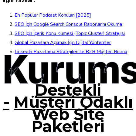
İlgili Yazılar:
En Popüler Podcast Konuları [2025]
SEO İçin Google Search Console Raporlarını Okuma
SEO İçin İçerik Konu Kümesi (Topic Cluster) Stratejisi
Global Pazarlara Açılmak İçin Dijital Yöntemler
Kurums
LinkedIn Pazarlama Stratejileri ile B2B Müşteri Bulma
Destekli
-
Müşteri Odaklı
Web Site
Paketleri