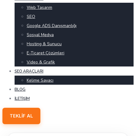
Web Tasarım
SEO
Google ADS Danışmanlığı
Sosyal Medya
Hosting & Sunucu
E-Ticaret Çözümleri
Video & Grafik
SEO ARAÇLARI
Kelime Sayacı
BLOG
İLETIŞIM
TEKLIF AL