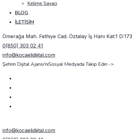
Kelime Sayacı
BLOG
İLETIŞIM
Ömerağa Mah. Fethiye Cad. Öztalay İş Hanı Kat:1 D:173
0(850) 303 02 41
info@kocaelidijital.com
Şehrin Dijital Ajansı'nı
Sosyal Medyada Takip Edin ->
TEKLIF AL
info@kocaelidijital.com