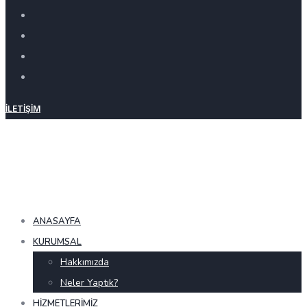
İLETIŞIM
ANASAYFA
KURUMSAL
Hakkımızda
Neler Yaptık?
HIZMETLERIMIZ