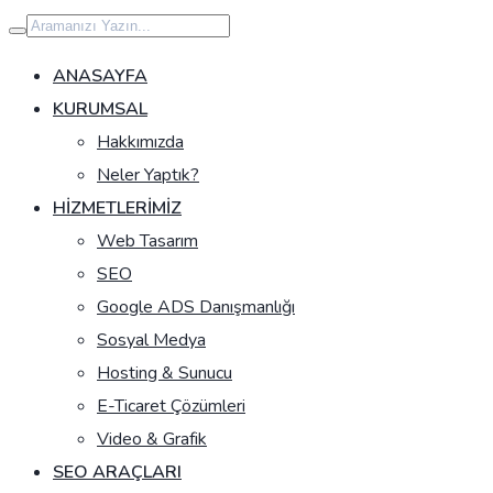
İçeriğe
geç
ANASAYFA
KURUMSAL
Hakkımızda
Neler Yaptık?
HIZMETLERIMIZ
Web Tasarım
SEO
Google ADS Danışmanlığı
Sosyal Medya
Hosting & Sunucu
E-Ticaret Çözümleri
Video & Grafik
SEO ARAÇLARI