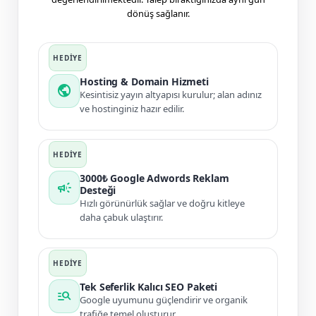
dönüş sağlanır.
Hosting & Domain Hizmeti
public
Kesintisiz yayın altyapısı kurulur; alan adınız
ve hostinginiz hazır edilir.
3000₺ Google Adwords Reklam
campaign
Desteği
Hızlı görünürlük sağlar ve doğru kitleye
daha çabuk ulaştırır.
Tek Seferlik Kalıcı SEO Paketi
manage_search
Google uyumunu güçlendirir ve organik
trafiğe temel oluşturur.