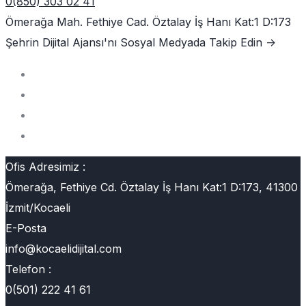
0(850) 303 02 41
Ömerağa Mah. Fethiye Cad. Öztalay İş Hanı Kat:1 D:173
Şehrin Dijital Ajansı'nı
Sosyal Medyada Takip Edin ->
Ofis Adresimiz :
Ömerağa, Fethiye Cd. Öztalay İş Hanı Kat:1 D:173, 41300
İzmit/Kocaeli
E-Posta
info@kocaelidijital.com
Telefon :
0(501) 222 41 61