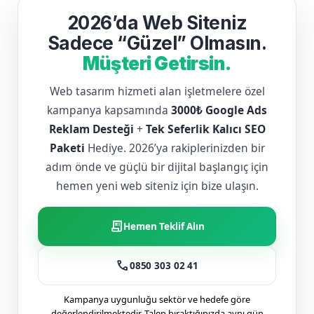
2026’da Web Siteniz
Sadece “Güzel” Olmasın.
Müşteri Getirsin.
Web tasarım hizmeti alan işletmelere özel
kampanya kapsamında
3000₺ Google Ads
Reklam Desteği
+
Tek Seferlik Kalıcı SEO
Paketi
Hediye. 2026’ya rakiplerinizden bir
adım önde ve güçlü bir dijital başlangıç için
hemen yeni web siteniz için bize ulaşın.
receipt_long
Hemen Teklif Alın
call
0850 303 02 41
Kampanya uygunluğu sektör ve hedefe göre
değerlendirilmektedir. Talep bıraktığınızda aynı gün