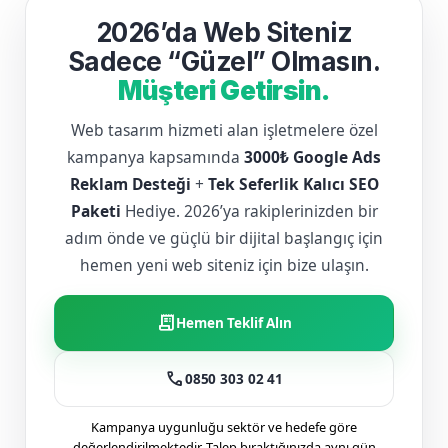
2026’da Web Siteniz
Sadece “Güzel” Olmasın.
Müşteri Getirsin.
Web tasarım hizmeti alan işletmelere özel
kampanya kapsamında
3000₺ Google Ads
Reklam Desteği
+
Tek Seferlik Kalıcı SEO
Paketi
Hediye. 2026’ya rakiplerinizden bir
adım önde ve güçlü bir dijital başlangıç için
hemen yeni web siteniz için bize ulaşın.
receipt_long
Hemen Teklif Alın
call
0850 303 02 41
Kampanya uygunluğu sektör ve hedefe göre
değerlendirilmektedir. Talep bıraktığınızda aynı gün