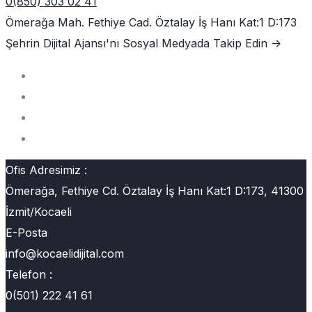
0(850) 303 02 41
Ömerağa Mah. Fethiye Cad. Öztalay İş Hanı Kat:1 D:173
Şehrin Dijital Ajansı'nı
Sosyal Medyada Takip Edin ->
Ofis Adresimiz :
Ömerağa, Fethiye Cd. Öztalay İş Hanı Kat:1 D:173, 41300
İzmit/Kocaeli
E-Posta
info@kocaelidijital.com
Telefon :
0(501) 222 41 61