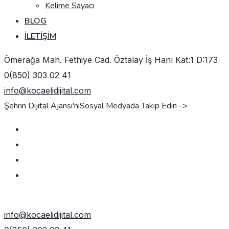
Kelime Sayacı
BLOG
İLETIŞIM
Ömerağa Mah. Fethiye Cad. Öztalay İş Hanı Kat:1 D:173
0(850) 303 02 41
info@kocaelidijital.com
Şehrin Dijital Ajansı'nı
Sosyal Medyada Takip Edin ->
TEKLIF AL
info@kocaelidijital.com