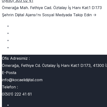
0(850) 303 02 41
Ömerağa Mah. Fethiye Cad. Öztalay İş Hanı Kat:1 D:173
Şehrin Dijital Ajansı'nı
Sosyal Medyada Takip Edin ->
Ofis Adresimiz :
Ömerağa, Fethiye Cd. Öztalay İş Hanı Kat:1 D:173, 41300 İ
E-Posta
info@kocaelidijital.com
Telefon :
0(501) 222 41 61