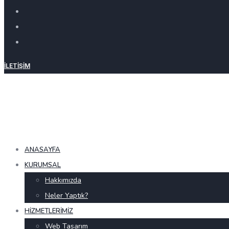
İLETIŞIM
ANASAYFA
KURUMSAL
Hakkımızda
Neler Yaptık?
HIZMETLERIMIZ
Web Tasarım