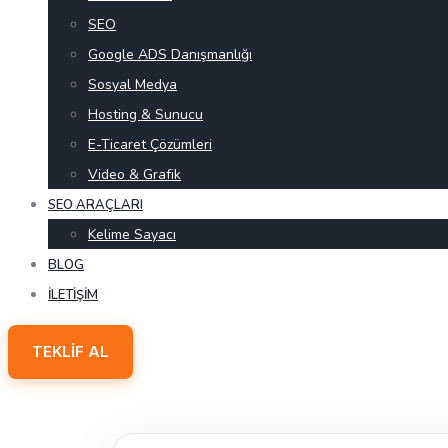
SEO
Google ADS Danışmanlığı
Sosyal Medya
Hosting & Sunucu
E-Ticaret Çözümleri
Video & Grafik
SEO ARAÇLARI
Kelime Sayacı
BLOG
İLETIŞIM
TEKLIF AL