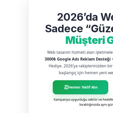
2026’da We
Sadece “Güze
Müşteri G
Web tasarım hizmeti alan işletme
3000₺ Google Ads Reklam Desteği
Hediye. 2026’ya rakiplerinizden bir
başlangıç için hemen yeni web 
receipt_long
Hemen Teklif Alın
Kampanya uygunluğu sektör ve hedefe g
bıraktığınızda aynı gü