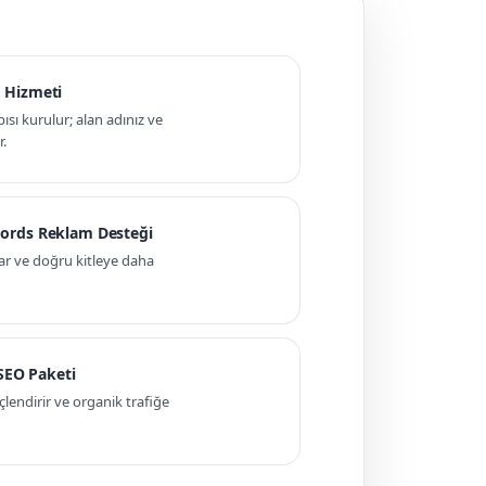
 Hizmeti
pısı kurulur; alan adınız ve
r.
ords Reklam Desteği
ar ve doğru kitleye daha
 SEO Paketi
ndirir ve organik trafiğe