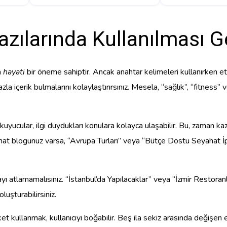
azılarında Kullanılması G
n
hayati
bir öneme sahiptir. Ancak anahtar kelimeleri kullanırken eti
azla içerik bulmalarını kolaylaştırırsınız. Mesela, “sağlık”, “fitness
uyucular, ilgi duydukları konulara kolayca ulaşabilir. Bu, zaman kazan
at blogunuz varsa, “Avrupa Turları” veya “Bütçe Dostu Seyahat İpuçl
yı atlamamalısınız. “İstanbul’da Yapılacaklar” veya “İzmir Restoranla
oluşturabilirsiniz.
et kullanmak, kullanıcıyı boğabilir. Beş ila sekiz arasında değişen eti