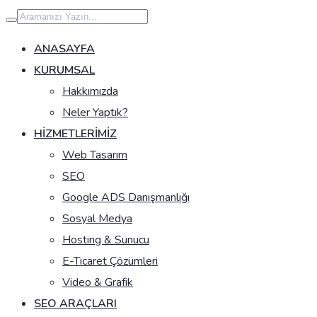
İçeriğe
geç
ANASAYFA
KURUMSAL
Hakkımızda
Neler Yaptık?
HIZMETLERIMIZ
Web Tasarım
SEO
Google ADS Danışmanlığı
Sosyal Medya
Hosting & Sunucu
E-Ticaret Çözümleri
Video & Grafik
SEO ARAÇLARI