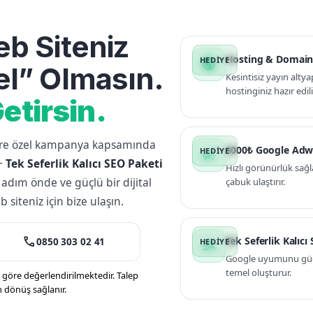
b Siteniz
Hosting & Domain
public
l” Olmasın.
Kesintisiz yayın altya
hostinginiz hazır edili
etirsin.
lere özel kampanya kapsamında
3000₺ Google Adw
campaign
+
Tek Seferlik Kalıcı SEO Paketi
Hızlı görünürlük sağl
 adım önde ve güçlü bir dijital
çabuk ulaştırır.
siteniz için bize ulaşın.
call
Tek Seferlik Kalıcı
0850 303 02 41
manage_search
Google uyumunu güçle
temel oluşturur.
öre değerlendirilmektedir. Talep
n dönüş sağlanır.