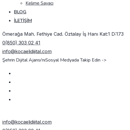
Kelime Sayacı
BLOG
İLETIŞIM
Ömerağa Mah. Fethiye Cad. Öztalay İş Hanı Kat:1 D:173
0(850) 303 02 41
info@kocaelidijital.com
Şehrin Dijital Ajansı'nı
Sosyal Medyada Takip Edin ->
TEKLIF AL
info@kocaelidijital.com