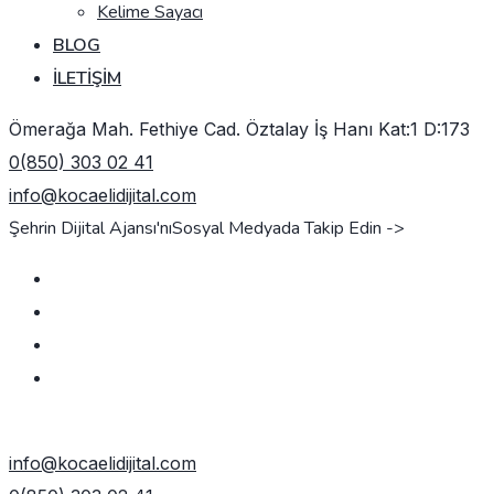
Kelime Sayacı
BLOG
İLETIŞIM
Ömerağa Mah. Fethiye Cad. Öztalay İş Hanı Kat:1 D:173
0(850) 303 02 41
info@kocaelidijital.com
Şehrin Dijital Ajansı'nı
Sosyal Medyada Takip Edin ->
TEKLIF AL
info@kocaelidijital.com