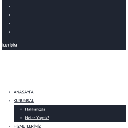
İLETIŞIM
ANASAYFA
KURUMSAL
Hakkımızda
Neler Yaptık?
HIZMETLERIMIZ