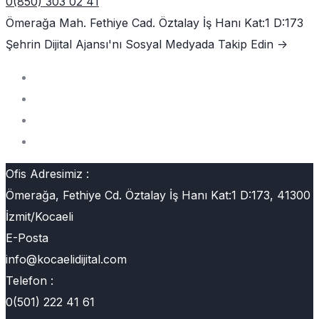
0(850) 303 02 41
Ömerağa Mah. Fethiye Cad. Öztalay İş Hanı Kat:1 D:173
Şehrin Dijital Ajansı'nı
Sosyal Medyada Takip Edin ->
Ofis Adresimiz :
Ömerağa, Fethiye Cd. Öztalay İş Hanı Kat:1 D:173, 41300
İzmit/Kocaeli
E-Posta
info@kocaelidijital.com
Telefon :
0(501) 222 41 61