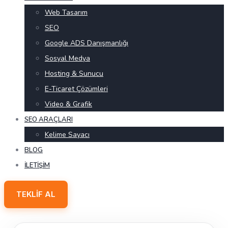
Web Tasarım
SEO
Google ADS Danışmanlığı
Sosyal Medya
Hosting & Sunucu
E-Ticaret Çözümleri
Video & Grafik
SEO ARAÇLARI
Kelime Sayacı
BLOG
İLETIŞIM
TEKLIF AL