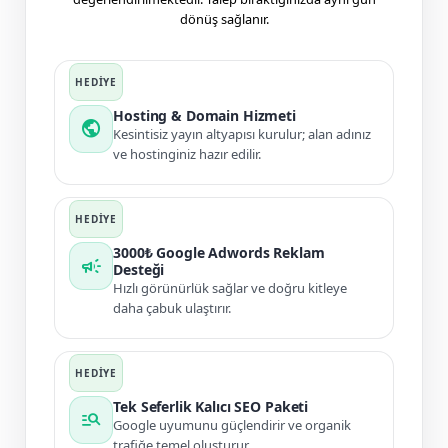
dönüş sağlanır.
Hosting & Domain Hizmeti
public
Kesintisiz yayın altyapısı kurulur; alan adınız
ve hostinginiz hazır edilir.
3000₺ Google Adwords Reklam
campaign
Desteği
Hızlı görünürlük sağlar ve doğru kitleye
daha çabuk ulaştırır.
Tek Seferlik Kalıcı SEO Paketi
manage_search
Google uyumunu güçlendirir ve organik
trafiğe temel oluşturur.