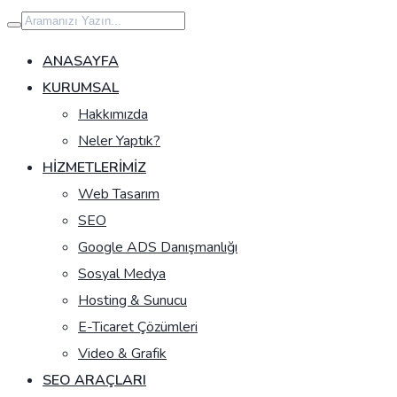
İçeriğe
geç
ANASAYFA
KURUMSAL
Hakkımızda
Neler Yaptık?
HIZMETLERIMIZ
Web Tasarım
SEO
Google ADS Danışmanlığı
Sosyal Medya
Hosting & Sunucu
E-Ticaret Çözümleri
Video & Grafik
SEO ARAÇLARI