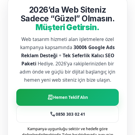
2026’da Web Siteniz
Sadece “Güzel” Olmasın.
Müşteri Getirsin.
Web tasarım hizmeti alan işletmelere özel
kampanya kapsamında
3000₺ Google Ads
Reklam Desteği
+
Tek Seferlik Kalıcı SEO
Paketi
Hediye. 2026’ya rakiplerinizden bir
adım önde ve güçlü bir dijital başlangıç için
hemen yeni web siteniz için bize ulaşın.
receipt_long
Hemen Teklif Alın
call
0850 303 02 41
Kampanya uygunluğu sektör ve hedefe göre
değerlendirilmektedir. Talep bıraktığınızda aynı gün