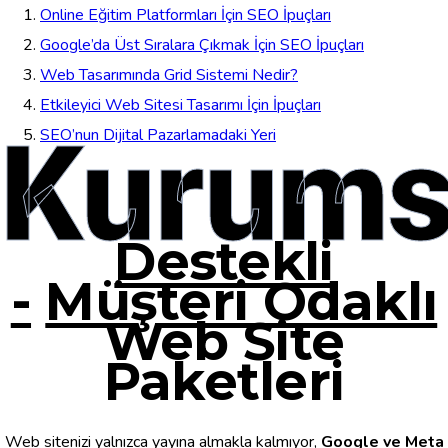
Online Eğitim Platformları İçin SEO İpuçları
Google’da Üst Sıralara Çıkmak İçin SEO İpuçları
Web Tasarımında Grid Sistemi Nedir?
Etkileyici Web Sitesi Tasarımı İçin İpuçları
Kurums
SEO’nun Dijital Pazarlamadaki Yeri
Destekli
-
Müşteri Odaklı
Web Site
Paketleri
Web sitenizi yalnızca yayına almakla kalmıyor,
Google ve Meta