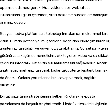
yazmakla mı bitiyor? Hayır, görsellerinizin ve sayfa hızınızın da
optimize edilmesi gerek. Hızlı yüklenen bir web sitesi,
kullanıcıların ilgisini çekerken, sıkıcı bekleme süreleri de dönüşüm
oranınızı düşürür.
Sosyal medya platformları, teknoloji firmaları için mükemmel birer
vitrin. Burada potansiyel müşterilerle doğrudan etkileşim kurabilir,
ürünlerinizi tanıtabilir ve güven oluşturabilirsiniz. Görsel içeriklerin
gücünü asla küçümsememelisiniz; etkileyici bir video ya da dikkat
çekici bir infografik, kitlenizin sizi hatırlamasını sağlayabilir. Ancak
unutmayın, markanızı tanıtmak kadar takipçilerle bağlantı kurmak
da önemli. Onların yorumlarına hızlı cevap vermek, bağlılık
oluşturur.
Dijital pazarlama stratejilerinin belkemiği olarak, e-posta
pazarlaması da başarılı bir yöntemdir. Hedef kitlenizdeki kişilerin