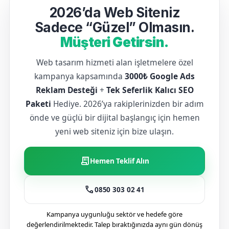
2026’da Web Siteniz
Sadece “Güzel” Olmasın.
Müşteri Getirsin.
Web tasarım hizmeti alan işletmelere özel
kampanya kapsamında
3000₺ Google Ads
Reklam Desteği
+
Tek Seferlik Kalıcı SEO
Paketi
Hediye. 2026’ya rakiplerinizden bir adım
önde ve güçlü bir dijital başlangıç için hemen
yeni web siteniz için bize ulaşın.
receipt_long
Hemen Teklif Alın
call
0850 303 02 41
Kampanya uygunluğu sektör ve hedefe göre
değerlendirilmektedir. Talep bıraktığınızda aynı gün dönüş