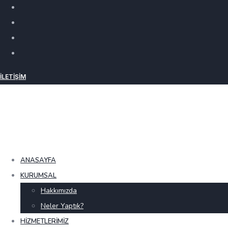
İLETIŞIM
ANASAYFA
KURUMSAL
Hakkımızda
Neler Yaptık?
HIZMETLERIMIZ