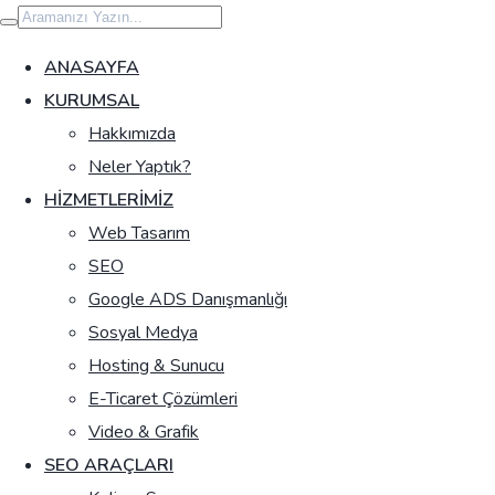
İçeriğe
geç
ANASAYFA
KURUMSAL
Hakkımızda
Neler Yaptık?
HIZMETLERIMIZ
Web Tasarım
SEO
Google ADS Danışmanlığı
Sosyal Medya
Hosting & Sunucu
E-Ticaret Çözümleri
Video & Grafik
SEO ARAÇLARI