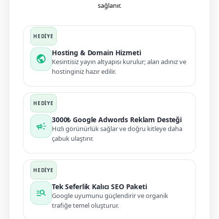
sağlanır.
Hosting & Domain Hizmeti
public
Kesintisiz yayın altyapısı kurulur; alan adınız ve
hostinginiz hazır edilir.
3000₺ Google Adwords Reklam Desteği
campaign
Hızlı görünürlük sağlar ve doğru kitleye daha
çabuk ulaştırır.
Tek Seferlik Kalıcı SEO Paketi
manage_search
Google uyumunu güçlendirir ve organik
trafiğe temel oluşturur.