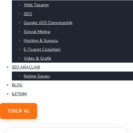
Web Tasarım
SEO
Google ADS Danışmanlığı
Sosyal Medya
Hosting & Sunucu
E-Ticaret Çözümleri
Video & Grafik
SEO ARAÇLARI
Kelime Sayacı
BLOG
İLETIŞIM
TEKLIF AL