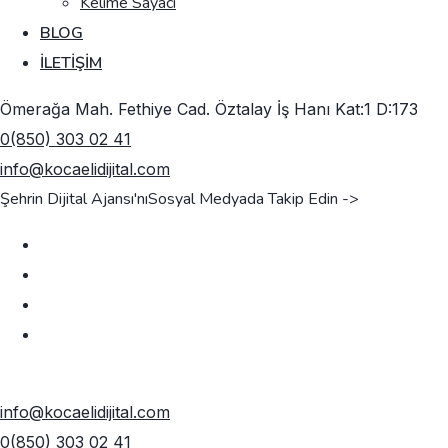
Kelime Sayacı
BLOG
İLETIŞIM
Ömerağa Mah. Fethiye Cad. Öztalay İş Hanı Kat:1 D:173
0(850) 303 02 41
info@kocaelidijital.com
Şehrin Dijital Ajansı'nı
Sosyal Medyada Takip Edin ->
TEKLIF AL
info@kocaelidijital.com
0(850) 303 02 41