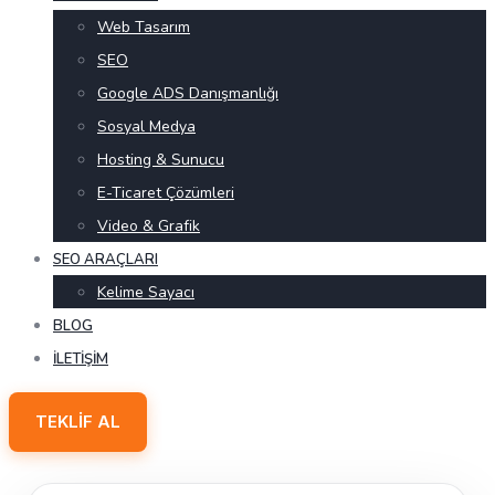
Web Tasarım
SEO
Google ADS Danışmanlığı
Sosyal Medya
Hosting & Sunucu
E-Ticaret Çözümleri
Video & Grafik
SEO ARAÇLARI
Kelime Sayacı
BLOG
İLETIŞIM
TEKLIF AL