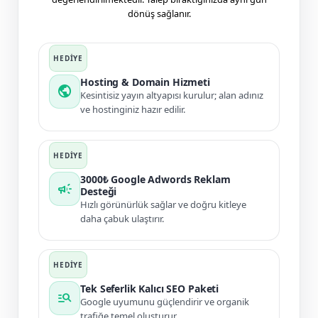
dönüş sağlanır.
Hosting & Domain Hizmeti
public
Kesintisiz yayın altyapısı kurulur; alan adınız
ve hostinginiz hazır edilir.
3000₺ Google Adwords Reklam
campaign
Desteği
Hızlı görünürlük sağlar ve doğru kitleye
daha çabuk ulaştırır.
Tek Seferlik Kalıcı SEO Paketi
manage_search
Google uyumunu güçlendirir ve organik
trafiğe temel oluşturur.