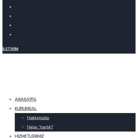
İLETIŞIM
ANASAYFA
KURUMSAL
Hakkımızda
Neler Yaptık?
HIZMETLERIMIZ