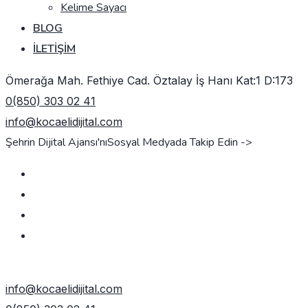
Kelime Sayacı
BLOG
İLETIŞIM
Ömerağa Mah. Fethiye Cad. Öztalay İş Hanı Kat:1 D:173
0(850) 303 02 41
info@kocaelidijital.com
Şehrin Dijital Ajansı'nı
Sosyal Medyada Takip Edin ->
TEKLIF AL
info@kocaelidijital.com