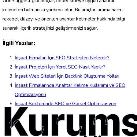
Ubersuggest gibi araçlar, hedef kitleye uygun anahtar
kelimeleri bulmanıza yardımcı olur. Bu araçlar, arama hacmi,
rekabet düzeyi ve önerilen anahtar kelimeler hakkında bilgi
sunarak, içerik stratejinizi geliştirmenizi sağlar.
İlgili Yazılar:
İnşaat Firmaları İçin SEO Stratejileri Nelerdir?
İnşaat Projeleri İçin Yerel SEO Nasıl Yapılır?
İnşaat Web Siteleri İçin Backlink Oluşturma Yolları
İnşaat Firmalarında Anahtar Kelime Kullanımı ve SEO
Optimizasyonu
Kurums
İnşaat Sektöründe SEO ve Görsel Optimizasyon