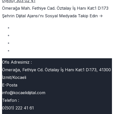
0(850) 303 02 41
Ömerağa Mah. Fethiye Cad. Öztalay İş Hanı Kat:1 D:173
Şehrin Dijital Ajansı'nı
Sosyal Medyada Takip Edin ->
Ofis Adresimiz :
Ömerağa, Fethiye Cd. Öztalay İş Hanı Kat:1 D:173, 41300
İzmit/Kocaeli
E-Posta
info@kocaelidijital.com
Telefon :
0(501) 222 41 61