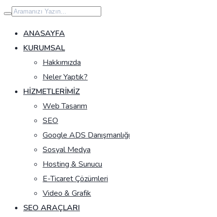
İçeriğe
geç
ANASAYFA
KURUMSAL
Hakkımızda
Neler Yaptık?
HIZMETLERIMIZ
Web Tasarım
SEO
Google ADS Danışmanlığı
Sosyal Medya
Hosting & Sunucu
E-Ticaret Çözümleri
Video & Grafik
SEO ARAÇLARI