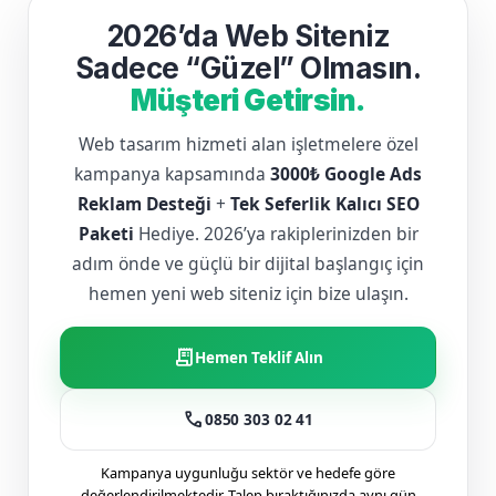
2026’da Web Siteniz
Sadece “Güzel” Olmasın.
Müşteri Getirsin.
Web tasarım hizmeti alan işletmelere özel
kampanya kapsamında
3000₺ Google Ads
Reklam Desteği
+
Tek Seferlik Kalıcı SEO
Paketi
Hediye. 2026’ya rakiplerinizden bir
adım önde ve güçlü bir dijital başlangıç için
hemen yeni web siteniz için bize ulaşın.
receipt_long
Hemen Teklif Alın
call
0850 303 02 41
Kampanya uygunluğu sektör ve hedefe göre
değerlendirilmektedir. Talep bıraktığınızda aynı gün