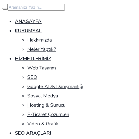
İçeriğe
geç
ANASAYFA
KURUMSAL
Hakkımızda
Neler Yaptık?
HIZMETLERIMIZ
Web Tasarım
SEO
Google ADS Danışmanlığı
Sosyal Medya
Hosting & Sunucu
E-Ticaret Çözümleri
Video & Grafik
SEO ARAÇLARI