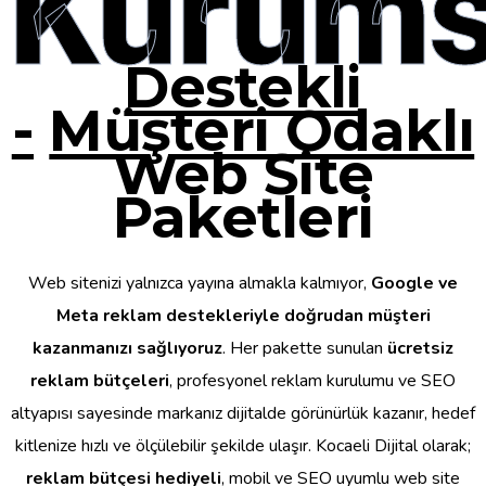
Kurums
Destekli
-
Müşteri Odaklı
Web Site
Paketleri
Web sitenizi yalnızca yayına almakla kalmıyor,
Google ve
Meta reklam destekleriyle doğrudan müşteri
kazanmanızı sağlıyoruz
. Her pakette sunulan
ücretsiz
reklam bütçeleri
, profesyonel reklam kurulumu ve SEO
altyapısı sayesinde markanız dijitalde görünürlük kazanır, hedef
kitlenize hızlı ve ölçülebilir şekilde ulaşır. Kocaeli Dijital olarak;
reklam bütçesi hediyeli
, mobil ve SEO uyumlu web site