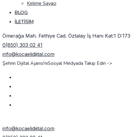
Kelime Sayacı
BLOG
İLETIŞIM
Ömerağa Mah. Fethiye Cad. Öztalay İş Hanı Kat:1 D:173
0(850) 303 02 41
info@kocaelidijital.com
Şehrin Dijital Ajansı'nı
Sosyal Medyada Takip Edin ->
TEKLIF AL
info@kocaelidijital.com