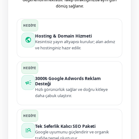
dönüş sağlanır.
Hosting & Domain Hizmeti
public
Kesintisiz yayın altyapısı kurulur; alan adınız
ve hostinginiz hazır edilir.
3000₺ Google Adwords Reklam
campaign
Desteği
Hızlı görünürlük sağlar ve doğru kitleye
daha çabuk ulaştırır.
Tek Seferlik Kalıcı SEO Paketi
manage_search
Google uyumunu güçlendirir ve organik
trafiğe temel oluşturur.