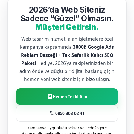
2026’da Web Siteniz
Sadece “Güzel” Olmasın.
Müşteri Getirsin.
Web tasarım hizmeti alan işletmelere özel
kampanya kapsamında
3000₺ Google Ads
Reklam Desteği
+
Tek Seferlik Kalıcı SEO
Paketi
Hediye. 2026’ya rakiplerinizden bir
adım önde ve güçlü bir dijital başlangıç için
hemen yeni web siteniz için bize ulaşın.
receipt_long
Hemen Teklif Alın
call
0850 303 02 41
Kampanya uygunluğu sektör ve hedefe göre
değerlendirilmektedir. Talep bıraktığınızda aynı gün