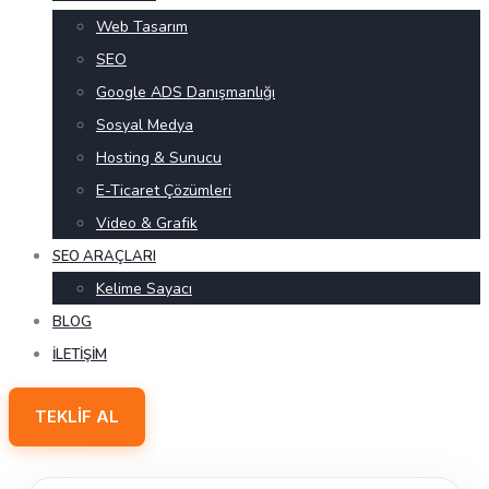
Web Tasarım
SEO
Google ADS Danışmanlığı
Sosyal Medya
Hosting & Sunucu
E-Ticaret Çözümleri
Video & Grafik
SEO ARAÇLARI
Kelime Sayacı
BLOG
İLETIŞIM
TEKLIF AL