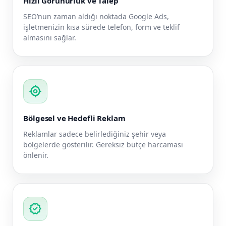
Hızlı Görünürlük ve Talep
SEO’nun zaman aldığı noktada Google Ads,
işletmenizin kısa sürede telefon, form ve teklif
almasını sağlar.
my_location
Bölgesel ve Hedefli Reklam
Reklamlar sadece belirlediğiniz şehir veya
bölgelerde gösterilir. Gereksiz bütçe harcaması
önlenir.
verified