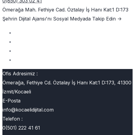
0(850) 303 02 41
Ömerağa Mah. Fethiye Cad. Öztalay İş Hanı Kat:1 D:173
Şehrin Dijital Ajansı'nı
Sosyal Medyada Takip Edin ->
Ofis Adresimiz :
Ömerağa, Fethiye Cd. Öztalay İş Hanı Kat:1 D:173, 41300
İzmit/Kocaeli
E-Posta
info@kocaelidijital.com
Telefon :
0(501) 222 41 61