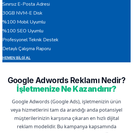
Sınırsız E-Posta Adresi
30GB NVM-E Disk
%100 Mobil Uyumlu
%100 SEO Uyumlu
Profesyonel Teknik Destek
Detaylı Çalışma Raporu
HEMEN BILGI AL
Google Adwords Reklamı Nedir?
İşletmenize Ne Kazandırır?
Google Adwords (Google Ads), işletmenizin ürün
veya hizmetlerini tam da arandığı anda potansiyel
müşterilerinizin karşısına çıkaran en hızlı dijital
reklam modelidir. Bu kampanya kapsamında