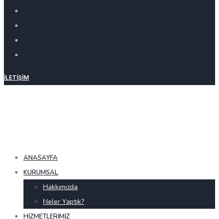
İLETIŞIM
ANASAYFA
KURUMSAL
Hakkımızda
Neler Yaptık?
HIZMETLERIMIZ