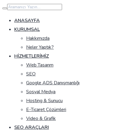
İçeriğe
geç
ANASAYFA
KURUMSAL
Hakkımızda
Neler Yaptık?
HIZMETLERIMIZ
Web Tasarım
SEO
Google ADS Danışmanlığı
Sosyal Medya
Hosting & Sunucu
E-Ticaret Çözümleri
Video & Grafik
SEO ARAÇLARI