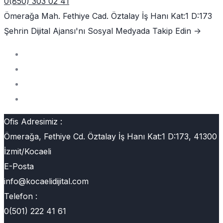
0(850) 303 02 41
Ömerağa Mah. Fethiye Cad. Öztalay İş Hanı Kat:1 D:173
Şehrin Dijital Ajansı'nı
Sosyal Medyada Takip Edin ->
Ofis Adresimiz :
Ömerağa, Fethiye Cd. Öztalay İş Hanı Kat:1 D:173, 41300
İzmit/Kocaeli
E-Posta
info@kocaelidijital.com
Telefon :
0(501) 222 41 61