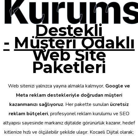
Kurums
Destekli
-
Müşteri Odaklı
Web Site
Paketleri
Web sitenizi yalnızca yayına almakla kalmıyor,
Google ve
Meta reklam destekleriyle doğrudan müşteri
kazanmanızı sağlıyoruz
. Her pakette sunulan
ücretsiz
reklam bütçeleri
, profesyonel reklam kurulumu ve SEO
altyapısı sayesinde markanız dijitalde görünürlük kazanır, hedef
kitlenize hızlı ve ölçülebilir şekilde ulaşır. Kocaeli Dijital olarak;