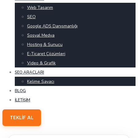
Web Tasarım
SEO
Google ADS Danışmanlığı
Sosyal Medya
Hosting & Sunucu
E-Ticaret Çözümleri
Video & Grafik
SEO ARAÇLARI
Kelime Sayacı
BLOG
İLETIŞIM
TEKLIF AL