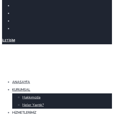
İLETIŞIM
ANASAYFA
KURUMSAL
Hakkımızda
Neler Yaptık?
HIZMETLERIMIZ