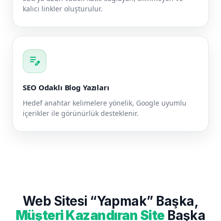
kalıcı linkler oluşturulur.
edit_note
SEO Odaklı Blog Yazıları
Hedef anahtar kelimelere yönelik, Google uyumlu
içerikler ile görünürlük desteklenir.
Web Sitesi “Yapmak” Başka,
Müşteri Kazandıran Site
Başka