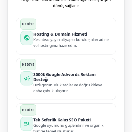
dönüş sağlanır.
Hosting & Domain Hizmeti
public
Kesintisiz yayın altyapısı kurulur; alan adınız
ve hostinginiz hazır edilir.
3000₺ Google Adwords Reklam
campaign
Desteği
Hızlı görünürlük sağlar ve doğru kitleye
daha çabuk ulaştırır.
Tek Seferlik Kalıcı SEO Paketi
manage_search
Google uyumunu güçlendirir ve organik
trafiğe temel oluşturur.