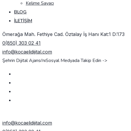
Kelime Sayacı
BLOG
İLETIŞIM
Ömerağa Mah. Fethiye Cad. Öztalay İş Hanı Kat:1 D:173
0(850) 303 02 41
info@kocaelidijital.com
Şehrin Dijital Ajansı'nı
Sosyal Medyada Takip Edin ->
TEKLIF AL
info@kocaelidijital.com