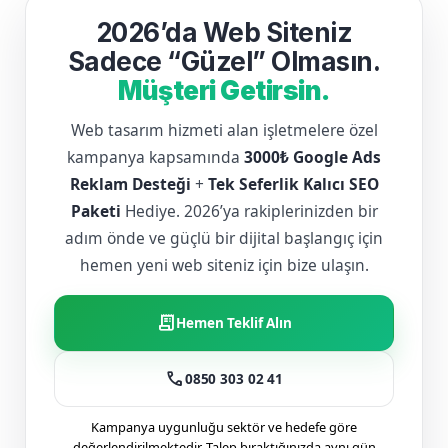
2026’da Web Siteniz
Sadece “Güzel” Olmasın.
Müşteri Getirsin.
Web tasarım hizmeti alan işletmelere özel
kampanya kapsamında
3000₺ Google Ads
Reklam Desteği
+
Tek Seferlik Kalıcı SEO
Paketi
Hediye. 2026’ya rakiplerinizden bir
adım önde ve güçlü bir dijital başlangıç için
hemen yeni web siteniz için bize ulaşın.
receipt_long
Hemen Teklif Alın
call
0850 303 02 41
Kampanya uygunluğu sektör ve hedefe göre
değerlendirilmektedir. Talep bıraktığınızda aynı gün