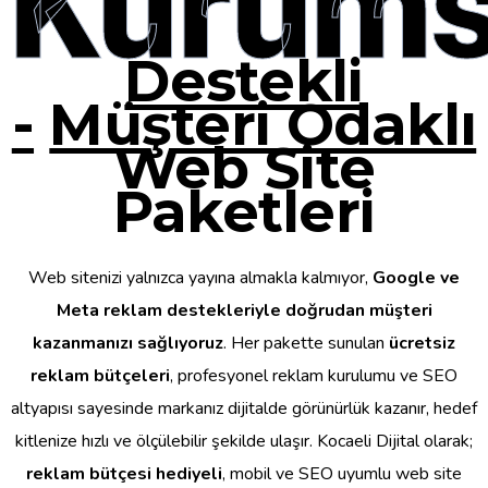
Kurums
Destekli
-
Müşteri Odaklı
Web Site
Paketleri
Web sitenizi yalnızca yayına almakla kalmıyor,
Google ve
Meta reklam destekleriyle doğrudan müşteri
kazanmanızı sağlıyoruz
. Her pakette sunulan
ücretsiz
reklam bütçeleri
, profesyonel reklam kurulumu ve SEO
altyapısı sayesinde markanız dijitalde görünürlük kazanır, hedef
kitlenize hızlı ve ölçülebilir şekilde ulaşır. Kocaeli Dijital olarak;
reklam bütçesi hediyeli
, mobil ve SEO uyumlu web site