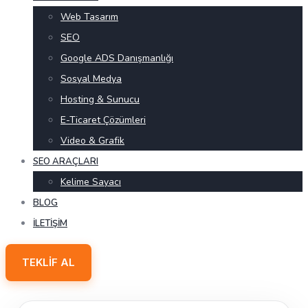
Web Tasarım
SEO
Google ADS Danışmanlığı
Sosyal Medya
Hosting & Sunucu
E-Ticaret Çözümleri
Video & Grafik
SEO ARAÇLARI
Kelime Sayacı
BLOG
İLETIŞIM
TEKLIF AL