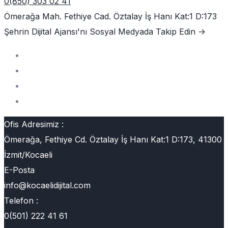
0(850) 303 02 41
Ömerağa Mah. Fethiye Cad. Öztalay İş Hanı Kat:1 D:173
Şehrin Dijital Ajansı'nı
Sosyal Medyada Takip Edin ->
Ofis Adresimiz :
Ömerağa, Fethiye Cd. Öztalay İş Hanı Kat:1 D:173, 41300
İzmit/Kocaeli
E-Posta
info@kocaelidijital.com
Telefon :
0(501) 222 41 61