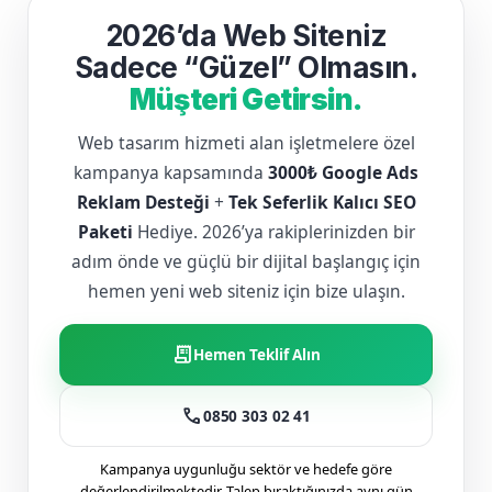
2026’da Web Siteniz
Sadece “Güzel” Olmasın.
Müşteri Getirsin.
Web tasarım hizmeti alan işletmelere özel
kampanya kapsamında
3000₺ Google Ads
Reklam Desteği
+
Tek Seferlik Kalıcı SEO
Paketi
Hediye. 2026’ya rakiplerinizden bir
adım önde ve güçlü bir dijital başlangıç için
hemen yeni web siteniz için bize ulaşın.
receipt_long
Hemen Teklif Alın
call
0850 303 02 41
Kampanya uygunluğu sektör ve hedefe göre
değerlendirilmektedir. Talep bıraktığınızda aynı gün