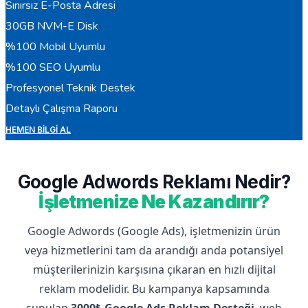
Sınırsız E-Posta Adresi
30GB NVM-E Disk
%100 Mobil Uyumlu
%100 SEO Uyumlu
Profesyonel Teknik Destek
Detaylı Çalışma Raporu
HEMEN BILGI AL
Google Adwords Reklamı Nedir?
İşletmenize Ne Kazandırır?
Google Adwords (Google Ads), işletmenizin ürün
veya hizmetlerini tam da arandığı anda potansiyel
müşterilerinizin karşısına çıkaran en hızlı dijital
reklam modelidir. Bu kampanya kapsamında
sunulan
3000₺ Google Ads Reklam Desteği
, web