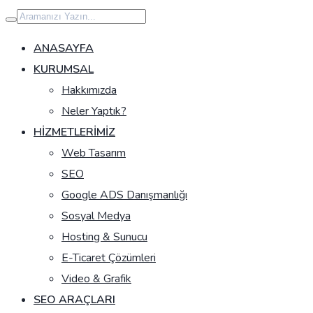
İçeriğe
geç
ANASAYFA
KURUMSAL
Hakkımızda
Neler Yaptık?
HIZMETLERIMIZ
Web Tasarım
SEO
Google ADS Danışmanlığı
Sosyal Medya
Hosting & Sunucu
E-Ticaret Çözümleri
Video & Grafik
SEO ARAÇLARI