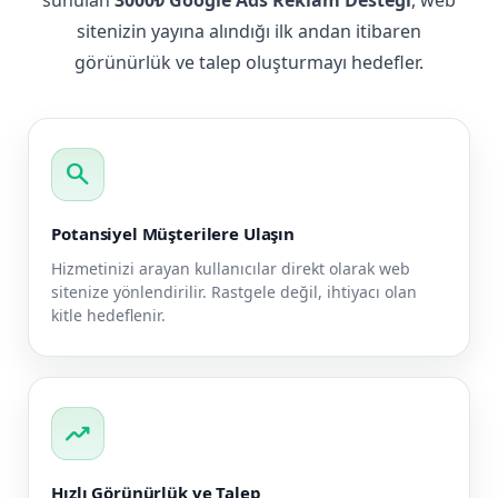
sitenizin yayına alındığı ilk andan itibaren
görünürlük ve talep oluşturmayı hedefler.
search
Potansiyel Müşterilere Ulaşın
Hizmetinizi arayan kullanıcılar direkt olarak web
sitenize yönlendirilir. Rastgele değil, ihtiyacı olan
kitle hedeflenir.
trending_up
Hızlı Görünürlük ve Talep