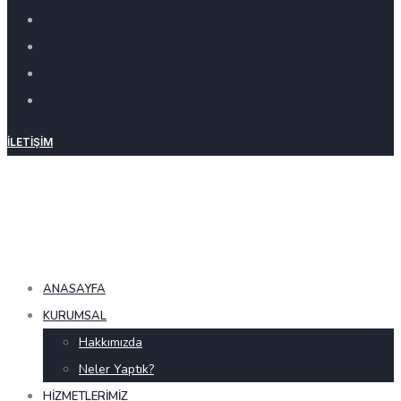
İLETIŞIM
ANASAYFA
KURUMSAL
Hakkımızda
Neler Yaptık?
HIZMETLERIMIZ