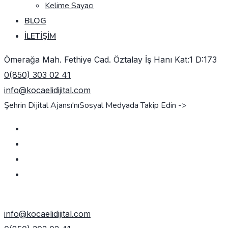
Kelime Sayacı
BLOG
İLETIŞIM
Ömerağa Mah. Fethiye Cad. Öztalay İş Hanı Kat:1 D:173
0(850) 303 02 41
info@kocaelidijital.com
Şehrin Dijital Ajansı'nı
Sosyal Medyada Takip Edin ->
TEKLIF AL
info@kocaelidijital.com