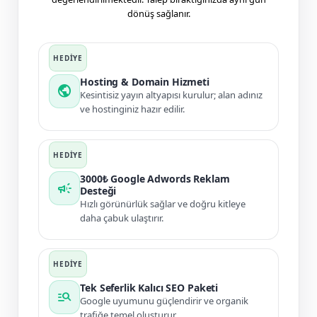
dönüş sağlanır.
Hosting & Domain Hizmeti
public
Kesintisiz yayın altyapısı kurulur; alan adınız
ve hostinginiz hazır edilir.
3000₺ Google Adwords Reklam
campaign
Desteği
Hızlı görünürlük sağlar ve doğru kitleye
daha çabuk ulaştırır.
Tek Seferlik Kalıcı SEO Paketi
manage_search
Google uyumunu güçlendirir ve organik
trafiğe temel oluşturur.