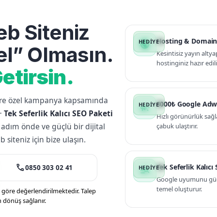
b Siteniz
Hosting & Domain
public
l” Olmasın.
Kesintisiz yayın altya
hostinginiz hazır edili
etirsin.
lere özel kampanya kapsamında
3000₺ Google Adw
campaign
+
Tek Seferlik Kalıcı SEO Paketi
Hızlı görünürlük sağl
 adım önde ve güçlü bir dijital
çabuk ulaştırır.
siteniz için bize ulaşın.
call
Tek Seferlik Kalıcı
0850 303 02 41
manage_search
Google uyumunu güçle
temel oluşturur.
öre değerlendirilmektedir. Talep
n dönüş sağlanır.