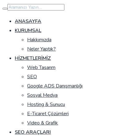
İçeriğe
geç
ANASAYFA
KURUMSAL
Hakkımızda
Neler Yaptık?
HIZMETLERIMIZ
Web Tasarım
SEO
Google ADS Danışmanlığı
Sosyal Medya
Hosting & Sunucu
E-Ticaret Çözümleri
Video & Grafik
SEO ARAÇLARI