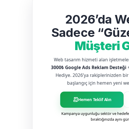
2026’da We
Sadece “Güze
Müşteri G
Web tasarım hizmeti alan işletme
3000₺ Google Ads Reklam Desteği
Hediye. 2026’ya rakiplerinizden bir
başlangıç için hemen yeni web 
receipt_long
Hemen Teklif Alın
Kampanya uygunluğu sektör ve hedefe g
bıraktığınızda aynı gü