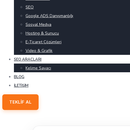
SEO
Google ADS Danışmanlığı
Sosyal Medya
Hosting & Sunucu
E-Ticaret Çözümleri
Video & Grafik
SEO ARAÇLARI
Kelime Sayacı
BLOG
İLETIŞIM
TEKLIF AL