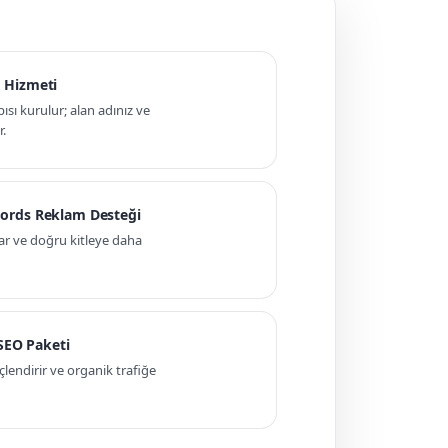
 Hizmeti
pısı kurulur; alan adınız ve
r.
ords Reklam Desteği
ar ve doğru kitleye daha
 SEO Paketi
ndirir ve organik trafiğe