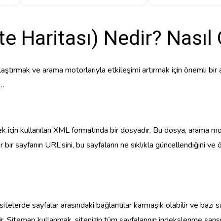
e Haritası) Nedir? Nasıl
rmak ve arama motorlarıyla etkileşimi artırmak için önemli bir ara
r…
mek için kullanılan XML formatında bir dosyadır. Bu dosya, arama mot
r bir sayfanın URL’sini, bu sayfaların ne sıklıkla güncellendiğini ve 
sitelerde sayfalar arasındaki bağlantılar karmaşık olabilir ve bazı sa
. Sitemap kullanmak, sitenizin tüm sayfalarının indekslenme şansı