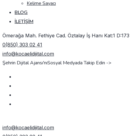
Kelime Sayacı
BLOG
İLETIŞIM
Ömerağa Mah. Fethiye Cad. Öztalay İş Hanı Kat:1 D:173
0(850) 303 02 41
info@kocaelidijital.com
Şehrin Dijital Ajansı'nı
Sosyal Medyada Takip Edin ->
TEKLIF AL
info@kocaelidijital.com