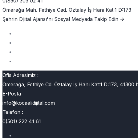
0(850) 303 02 41
Ömerağa Mah. Fethiye Cad. Öztalay İş Hanı Kat:1 D:173
Şehrin Dijital Ajansı'nı
Sosyal Medyada Takip Edin ->
Ofis Adresimiz :
Ömerağa, Fethiye Cd. Öztalay İş Hanı Kat:1 D:173, 41300 İ
E-Posta
info@kocaelidijital.com
Telefon :
0(501) 222 41 61