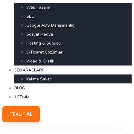
Web Tasarım
SEO
Google ADS Danışmanlığı
Sosyal Medya
Hosting & Sunucu
E-Ticaret Çözümleri
Video & Grafik
SEO ARAÇLARI
Kelime Sayacı
BLOG
İLETIŞIM
TEKLIF AL