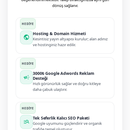
dönüş sağlanır.
Hosting & Domain Hizmeti
public
Kesintisiz yayın altyapısı kurulur; alan adınız
ve hostinginiz hazır edilir.
3000₺ Google Adwords Reklam
campaign
Desteği
Hızlı görünürlük sağlar ve doğru kitleye
daha çabuk ulaştırır.
Tek Seferlik Kalıcı SEO Paketi
manage_search
Google uyumunu güçlendirir ve organik
trafiğe temel oluşturur.