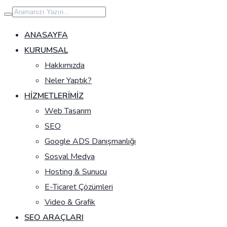
İçeriğe
geç
ANASAYFA
KURUMSAL
Hakkımızda
Neler Yaptık?
HIZMETLERIMIZ
Web Tasarım
SEO
Google ADS Danışmanlığı
Sosyal Medya
Hosting & Sunucu
E-Ticaret Çözümleri
Video & Grafik
SEO ARAÇLARI