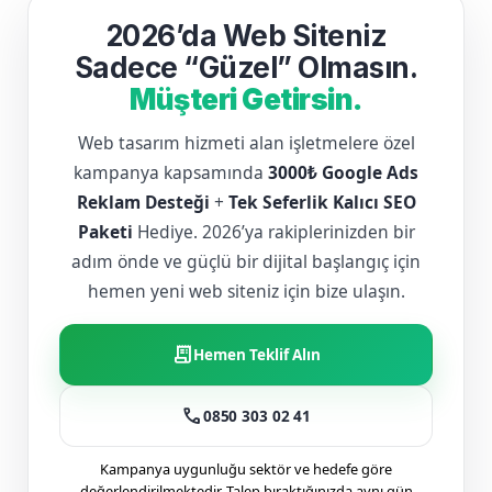
2026’da Web Siteniz
Sadece “Güzel” Olmasın.
Müşteri Getirsin.
Web tasarım hizmeti alan işletmelere özel
kampanya kapsamında
3000₺ Google Ads
Reklam Desteği
+
Tek Seferlik Kalıcı SEO
Paketi
Hediye. 2026’ya rakiplerinizden bir
adım önde ve güçlü bir dijital başlangıç için
hemen yeni web siteniz için bize ulaşın.
receipt_long
Hemen Teklif Alın
call
0850 303 02 41
Kampanya uygunluğu sektör ve hedefe göre
değerlendirilmektedir. Talep bıraktığınızda aynı gün