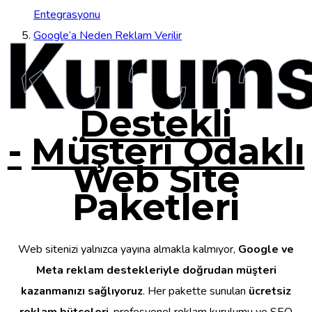
Entegrasyonu
Kurums
Google’a Neden Reklam Verilir
Destekli
-
Müşteri Odaklı
Web Site
Paketleri
Web sitenizi yalnızca yayına almakla kalmıyor,
Google ve
Meta reklam destekleriyle doğrudan müşteri
kazanmanızı sağlıyoruz
. Her pakette sunulan
ücretsiz