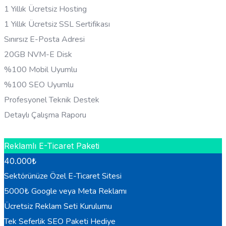
1 Yıllık Ücretsiz Hosting
1 Yıllık Ücretsiz SSL Sertifikası
Sınırsız E-Posta Adresi
20GB NVM-E Disk
%100 Mobil Uyumlu
%100 SEO Uyumlu
Profesyonel Teknik Destek
Detaylı Çalışma Raporu
HEMEN BILGI AL
Reklamlı E-Ticaret Paketi
40.000
₺
Sektörünüze Özel E-Ticaret Sitesi
5000₺ Google veya Meta Reklamı
Ücretsiz Reklam Seti Kurulumu
Tek Seferlik SEO Paketi Hediye