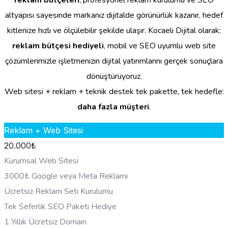
reklam bütçeleri
, profesyonel reklam kurulumu ve SEO
altyapısı sayesinde markanız dijitalde görünürlük kazanır, hedef
kitlenize hızlı ve ölçülebilir şekilde ulaşır. Kocaeli Dijital olarak;
reklam bütçesi hediyeli
, mobil ve SEO uyumlu web site
çözümlerimizle işletmenizin dijital yatırımlarını gerçek sonuçlara
dönüştürüyoruz.
Web sitesi + reklam + teknik destek tek pakette, tek hedefle:
daha fazla müşteri
.
Reklam + Web Sitesi
20.000
₺
Kurumsal Web Sitesi
3000₺ Google veya Meta Reklamı
Ücretsiz Reklam Seti Kurulumu
Tek Seferlik SEO Paketi Hediye
1 Yıllık Ücretsiz Domain