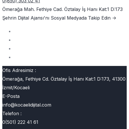
0(850) 303 02 41
Ömerağa Mah. Fethiye Cad. Öztalay İş Hanı Kat:1 D:173
Şehrin Dijital Ajansı'nı
Sosyal Medyada Takip Edin ->
Ofis Adresimiz :
Ömerağa, Fethiye Cd. Öztalay İş Hanı Kat:1 D:173, 41300
İzmit/Kocaeli
E-Posta
info@kocaelidijital.com
Telefon :
0(501) 222 41 61