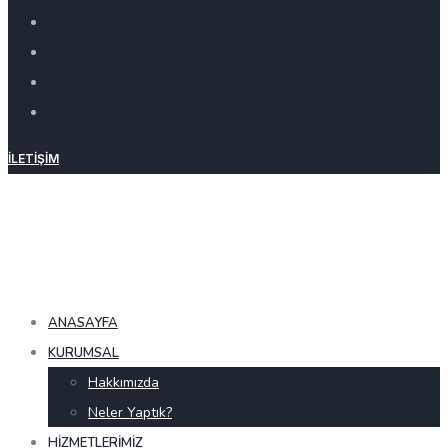
İLETIŞIM
ANASAYFA
KURUMSAL
Hakkımızda
Neler Yaptık?
HIZMETLERIMIZ