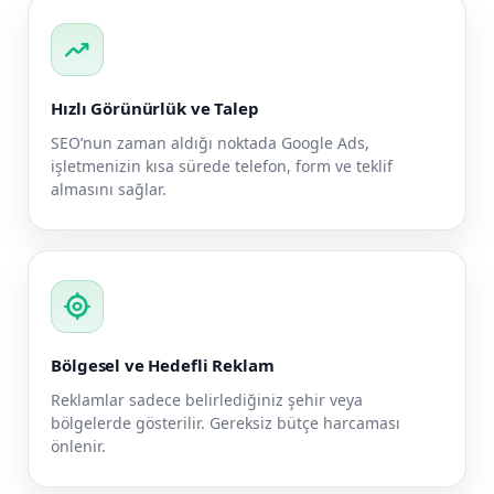
trending_up
Hızlı Görünürlük ve Talep
SEO’nun zaman aldığı noktada Google Ads,
işletmenizin kısa sürede telefon, form ve teklif
almasını sağlar.
my_location
Bölgesel ve Hedefli Reklam
Reklamlar sadece belirlediğiniz şehir veya
bölgelerde gösterilir. Gereksiz bütçe harcaması
önlenir.