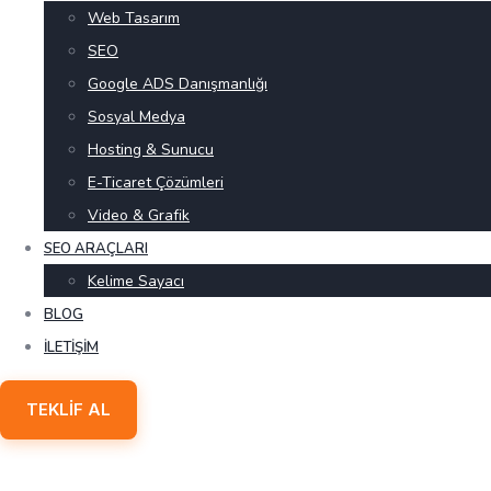
Web Tasarım
SEO
Google ADS Danışmanlığı
Sosyal Medya
Hosting & Sunucu
E-Ticaret Çözümleri
Video & Grafik
SEO ARAÇLARI
Kelime Sayacı
BLOG
İLETIŞIM
TEKLIF AL