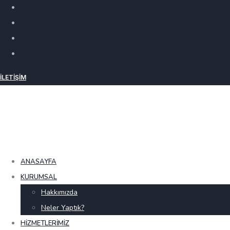
İLETIŞIM
ANASAYFA
KURUMSAL
Hakkımızda
Neler Yaptık?
HIZMETLERIMIZ