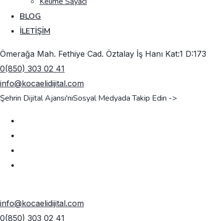
Kelime Sayacı
BLOG
İLETIŞIM
Ömerağa Mah. Fethiye Cad. Öztalay İş Hanı Kat:1 D:173
0(850) 303 02 41
info@kocaelidijital.com
Şehrin Dijital Ajansı'nı
Sosyal Medyada Takip Edin ->
TEKLIF AL
info@kocaelidijital.com
0(850) 303 02 41