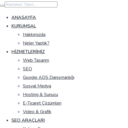
İçeriğe
geç
ANASAYFA
KURUMSAL
Hakkımızda
Neler Yaptık?
HIZMETLERIMIZ
Web Tasarım
SEO
Google ADS Danışmanlığı
Sosyal Medya
Hosting & Sunucu
E-Ticaret Çözümleri
Video & Grafik
SEO ARAÇLARI