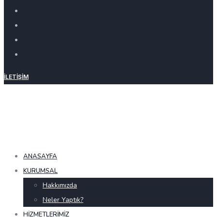
İLETIŞIM
ANASAYFA
KURUMSAL
Hakkımızda
Neler Yaptık?
HIZMETLERIMIZ