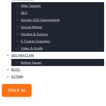
Web Tasarım
SEO
Google ADS Danışmanlığı
Sosyal Medya
Hosting & Sunucu
E-Ticaret Çözümleri
Video & Grafik
SEO ARAÇLARI
Kelime Sayacı
BLOG
İLETIŞIM
TEKLIF AL