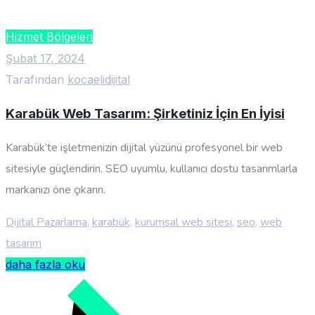
Hizmet Bölgeleri
Şubat 17, 2024
Tarafından
kocaelidijital
Karabük Web Tasarım: Şirketiniz İçin En İyisi
Karabük’te işletmenizin dijital yüzünü profesyonel bir web
sitesiyle güçlendirin. SEO uyumlu, kullanıcı dostu tasarımlarla
markanızı öne çıkarın.
Dijital Pazarlama
,
karabük
,
kurumsal web sitesi
,
seo
,
web
tasarım
daha fazla oku