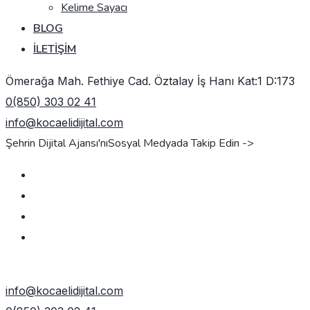
Kelime Sayacı
BLOG
İLETIŞIM
Ömerağa Mah. Fethiye Cad. Öztalay İş Hanı Kat:1 D:173
0(850) 303 02 41
info@kocaelidijital.com
Şehrin Dijital Ajansı'nı
Sosyal Medyada Takip Edin ->
TEKLIF AL
info@kocaelidijital.com