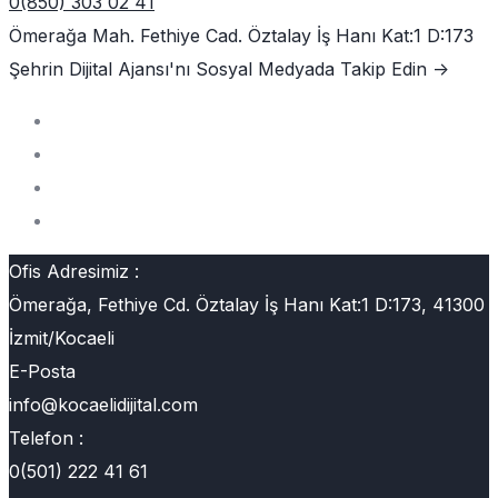
0(850) 303 02 41
Ömerağa Mah. Fethiye Cad. Öztalay İş Hanı Kat:1 D:173
Şehrin Dijital Ajansı'nı
Sosyal Medyada Takip Edin ->
Ofis Adresimiz :
Ömerağa, Fethiye Cd. Öztalay İş Hanı Kat:1 D:173, 41300
İzmit/Kocaeli
E-Posta
info@kocaelidijital.com
Telefon :
0(501) 222 41 61