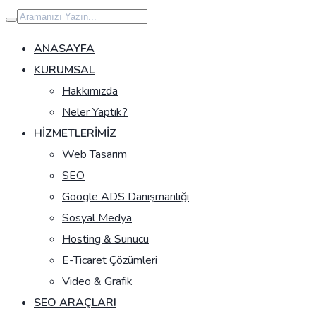
İçeriğe
geç
ANASAYFA
KURUMSAL
Hakkımızda
Neler Yaptık?
HIZMETLERIMIZ
Web Tasarım
SEO
Google ADS Danışmanlığı
Sosyal Medya
Hosting & Sunucu
E-Ticaret Çözümleri
Video & Grafik
SEO ARAÇLARI