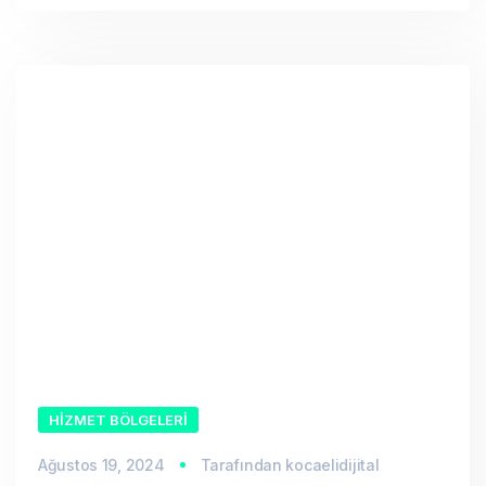
HIZMET BÖLGELERI
Ağustos 19, 2024
Tarafından
kocaelidijital