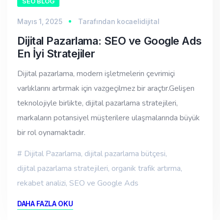
SEO BLOG
Mayıs 1, 2025
Tarafından
kocaelidijital
Dijital Pazarlama: SEO ve Google Ads
En İyi Stratejiler
Dijital pazarlama, modern işletmelerin çevrimiçi
varlıklarını artırmak için vazgeçilmez bir araçtır.Gelişen
teknolojiyle birlikte, dijital pazarlama stratejileri,
markaların potansiyel müşterilere ulaşmalarında büyük
bir rol oynamaktadır.
Dijital Pazarlama
,
dijital pazarlama bütçesi
,
dijital pazarlama stratejileri
,
organik trafik artırma
,
rekabet analizi
,
SEO ve Google Ads
DAHA FAZLA OKU