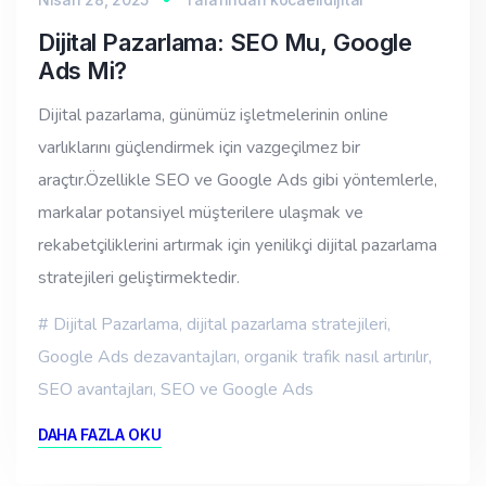
Dijital Pazarlama: SEO Mu, Google
Ads Mi?
Dijital pazarlama, günümüz işletmelerinin online
varlıklarını güçlendirmek için vazgeçilmez bir
araçtır.Özellikle SEO ve Google Ads gibi yöntemlerle,
markalar potansiyel müşterilere ulaşmak ve
rekabetçiliklerini artırmak için yenilikçi dijital pazarlama
stratejileri geliştirmektedir.
Dijital Pazarlama
,
dijital pazarlama stratejileri
,
Google Ads dezavantajları
,
organik trafik nasıl artırılır
,
SEO avantajları
,
SEO ve Google Ads
DAHA FAZLA OKU