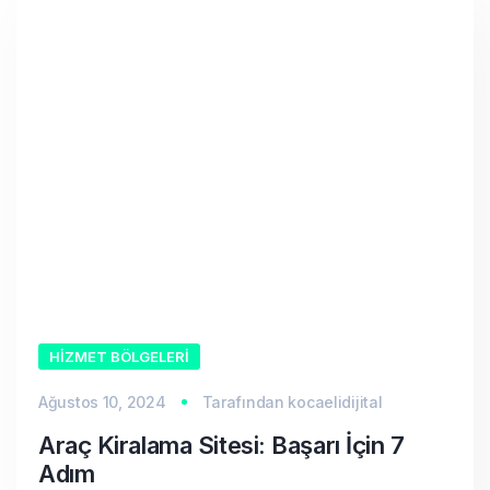
HIZMET BÖLGELERI
Ağustos 10, 2024
Tarafından
kocaelidijital
Araç Kiralama Sitesi: Başarı İçin 7
Adım