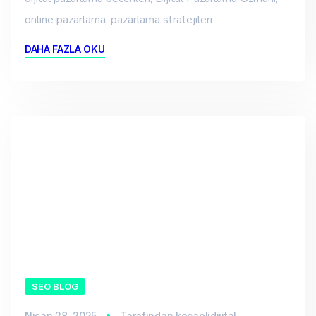
online pazarlama
,
pazarlama stratejileri
DAHA FAZLA OKU
SEO BLOG
Nisan 28, 2025
Tarafından
kocaelidijital