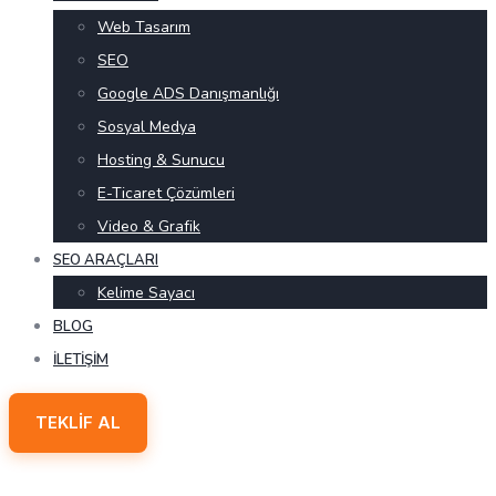
Web Tasarım
SEO
Google ADS Danışmanlığı
Sosyal Medya
Hosting & Sunucu
E-Ticaret Çözümleri
Video & Grafik
SEO ARAÇLARI
Kelime Sayacı
BLOG
İLETIŞIM
TEKLIF AL