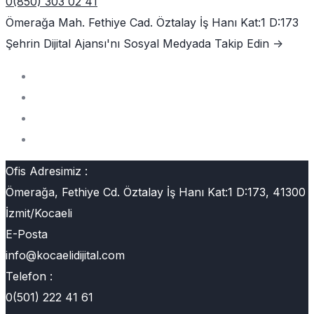
0(850) 303 02 41
Ömerağa Mah. Fethiye Cad. Öztalay İş Hanı Kat:1 D:173
Şehrin Dijital Ajansı'nı
Sosyal Medyada Takip Edin ->
Ofis Adresimiz :
Ömerağa, Fethiye Cd. Öztalay İş Hanı Kat:1 D:173, 41300
İzmit/Kocaeli
E-Posta
info@kocaelidijital.com
Telefon :
0(501) 222 41 61