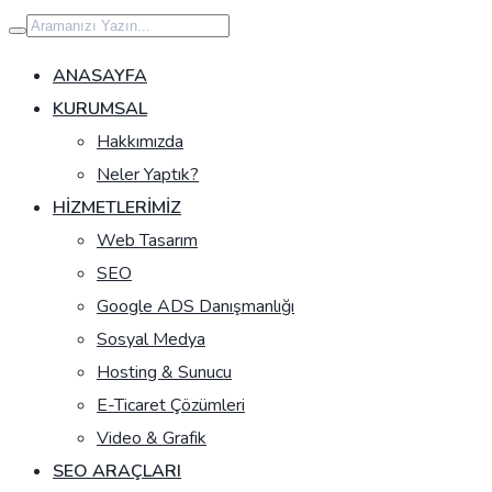
İçeriğe
geç
ANASAYFA
KURUMSAL
Hakkımızda
Neler Yaptık?
HIZMETLERIMIZ
Web Tasarım
SEO
Google ADS Danışmanlığı
Sosyal Medya
Hosting & Sunucu
E-Ticaret Çözümleri
Video & Grafik
SEO ARAÇLARI