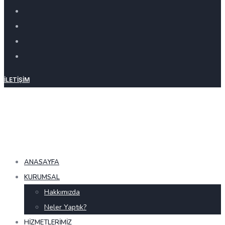
İLETIŞIM
ANASAYFA
KURUMSAL
Hakkımızda
Neler Yaptık?
HIZMETLERIMIZ