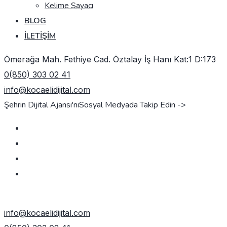
Kelime Sayacı
BLOG
İLETIŞIM
Ömerağa Mah. Fethiye Cad. Öztalay İş Hanı Kat:1 D:173
0(850) 303 02 41
info@kocaelidijital.com
Şehrin Dijital Ajansı'nı
Sosyal Medyada Takip Edin ->
TEKLIF AL
info@kocaelidijital.com