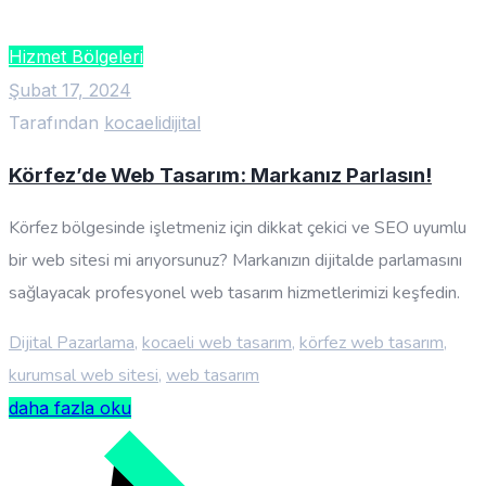
Hizmet Bölgeleri
Şubat 17, 2024
Tarafından
kocaelidijital
Körfez’de Web Tasarım: Markanız Parlasın!
Körfez bölgesinde işletmeniz için dikkat çekici ve SEO uyumlu
bir web sitesi mi arıyorsunuz? Markanızın dijitalde parlamasını
sağlayacak profesyonel web tasarım hizmetlerimizi keşfedin.
Dijital Pazarlama
,
kocaeli web tasarım
,
körfez web tasarım
,
kurumsal web sitesi
,
web tasarım
daha fazla oku