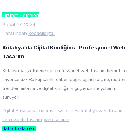
Hizmet Bölgeleri
Şubat 17, 2024
Tarafından
kocaelidijital
Kütahya’da Dijital Kimliğiniz: Profesyonel Web
Tasarım
Kütahya’da işletmeniz için profesyonel web tasarım hizmeti mi
arıyorsunuz? Bu kapsamlı rehber, doğru ajansı seçme, modern
trendleri anlama ve dijital kimliğinizi güçlendirme yollarını
sunuyor.
Dijital Pazarlama
,
kurumsal web sitesi
,
kütahya web tasarım
,
seo uyumlu tasarım
,
web tasarım
daha fazla oku