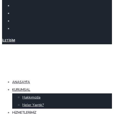
İLETIŞIM
ANASAYFA
KURUMSAL
Hakkımızda
Neler Yaptık?
HIZMETLERIMIZ