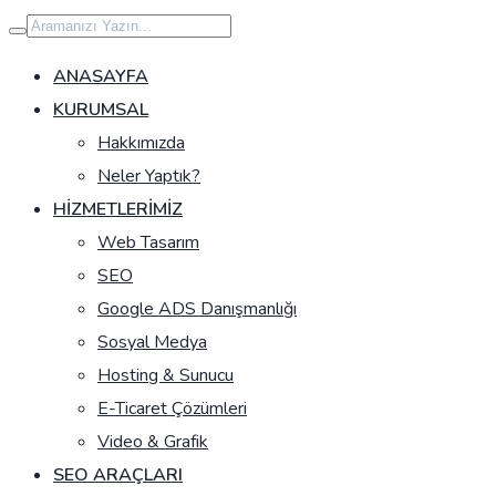
İçeriğe
geç
ANASAYFA
KURUMSAL
Hakkımızda
Neler Yaptık?
HIZMETLERIMIZ
Web Tasarım
SEO
Google ADS Danışmanlığı
Sosyal Medya
Hosting & Sunucu
E-Ticaret Çözümleri
Video & Grafik
SEO ARAÇLARI