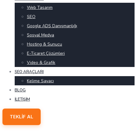
Web Tasarım
SEO
Google ADS Danışmanlığı
Sosyal Medya
Hosting & Sunucu
E-Ticaret Çözümleri
Video & Grafik
SEO ARAÇLARI
Kelime Sayacı
BLOG
İLETIŞIM
TEKLIF AL