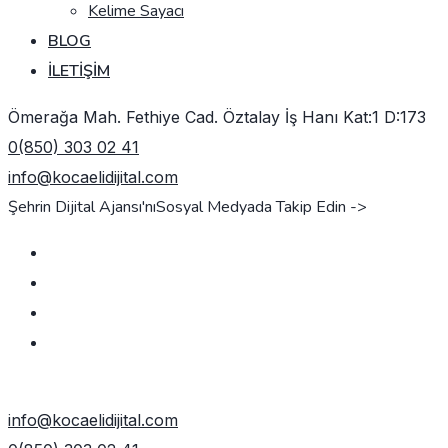
Kelime Sayacı
BLOG
İLETIŞIM
Ömerağa Mah. Fethiye Cad. Öztalay İş Hanı Kat:1 D:173
0(850) 303 02 41
info@kocaelidijital.com
Şehrin Dijital Ajansı'nı
Sosyal Medyada Takip Edin ->
TEKLIF AL
info@kocaelidijital.com