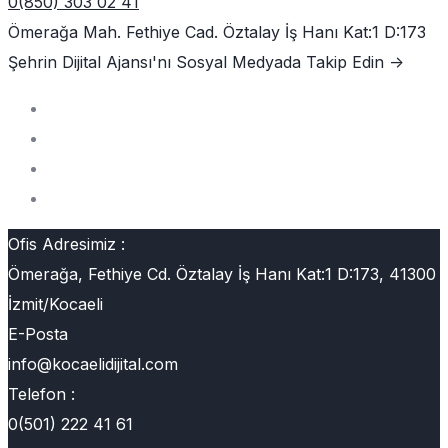
0(850) 303 02 41
Ömerağa Mah. Fethiye Cad. Öztalay İş Hanı Kat:1 D:173
Şehrin Dijital Ajansı'nı
Sosyal Medyada Takip Edin ->
Ofis Adresimiz :
Ömerağa, Fethiye Cd. Öztalay İş Hanı Kat:1 D:173, 41300
İzmit/Kocaeli
E-Posta
info@kocaelidijital.com
Telefon :
0(501) 222 41 61