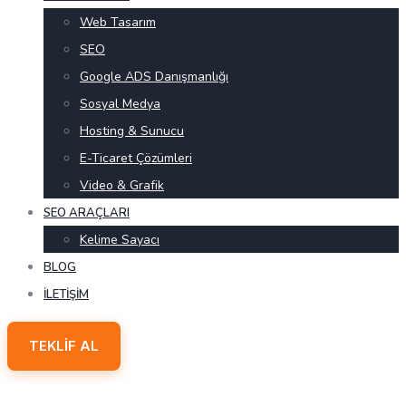
Web Tasarım
SEO
Google ADS Danışmanlığı
Sosyal Medya
Hosting & Sunucu
E-Ticaret Çözümleri
Video & Grafik
SEO ARAÇLARI
Kelime Sayacı
BLOG
İLETIŞIM
TEKLIF AL