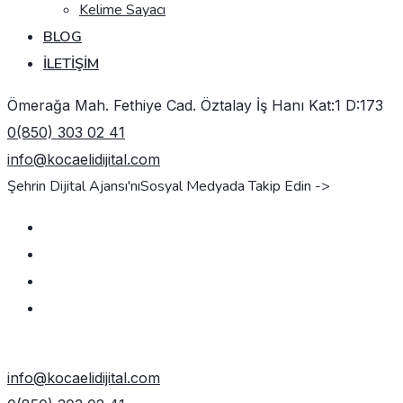
Kelime Sayacı
BLOG
İLETIŞIM
Ömerağa Mah. Fethiye Cad. Öztalay İş Hanı Kat:1 D:173
0(850) 303 02 41
info@kocaelidijital.com
Şehrin Dijital Ajansı'nı
Sosyal Medyada Takip Edin ->
TEKLIF AL
info@kocaelidijital.com