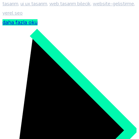
tasarım
,
ui ux tasarım
,
web tasarım bilecik
,
website-gelistirme
,
yerel seo
daha fazla oku