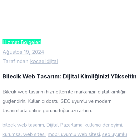
Hizmet Bölgeleri
Ağustos 19, 2024
Tarafından
kocaelidijital
Bilecik Web Tasarım: Dijital Kimliğinizi Yükseltin
Bilecik web tasarım hizmetleri ile markanızın dijital kimliğini
güçlendirin. Kullanıcı dostu, SEO uyumlu ve modern
tasarımlarla online görünürlüğünüzü artırın.
bilecik web tasarım
,
Dijital Pazarlama
,
kullanıcı deneyimi
,
kurumsal web sitesi
,
mobil uyumlu web sitesi
,
seo uyumlu