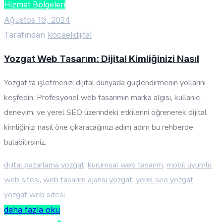
Hizmet Bölgeleri
Ağustos 19, 2024
Tarafından
kocaelidijital
Yozgat Web Tasarım: Dijital Kimliğinizi Nasıl
Yozgat’ta işletmenizi dijital dünyada güçlendirmenin yollarını
keşfedin. Profesyonel web tasarımın marka algısı, kullanıcı
deneyimi ve yerel SEO üzerindeki etkilerini öğrenerek dijital
kimliğinizi nasıl öne çıkaracağınızı adım adım bu rehberde
bulabilirsiniz.
dijital pazarlama yozgat
,
kurumsal web tasarım
,
mobil uyumlu
web sitesi
,
web tasarım ajansı yozgat
,
yerel seo yozgat
,
yozgat web sitesi
daha fazla oku