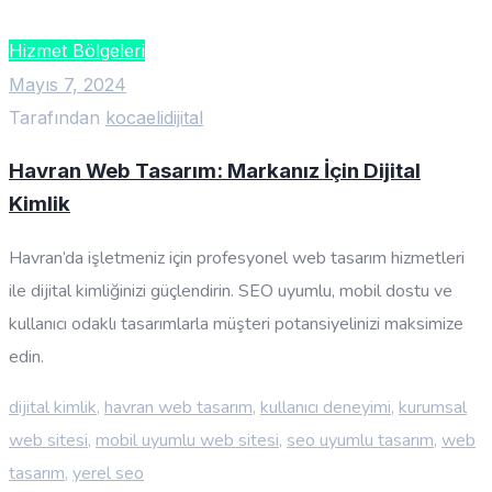
Hizmet Bölgeleri
Mayıs 7, 2024
Tarafından
kocaelidijital
Havran Web Tasarım: Markanız İçin Dijital
Kimlik
Havran’da işletmeniz için profesyonel web tasarım hizmetleri
ile dijital kimliğinizi güçlendirin. SEO uyumlu, mobil dostu ve
kullanıcı odaklı tasarımlarla müşteri potansiyelinizi maksimize
edin.
dijital kimlik
,
havran web tasarım
,
kullanıcı deneyimi
,
kurumsal
web sitesi
,
mobil uyumlu web sitesi
,
seo uyumlu tasarım
,
web
tasarım
,
yerel seo