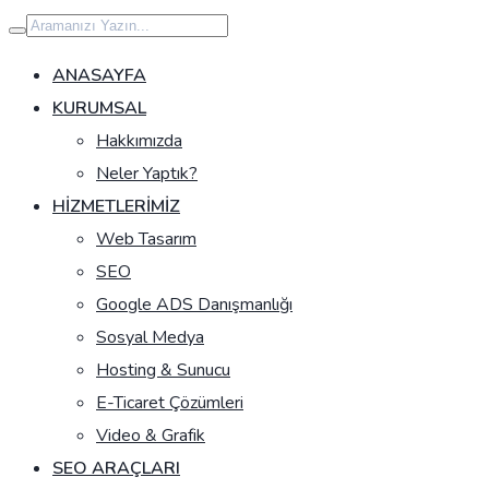
İçeriğe
geç
ANASAYFA
KURUMSAL
Hakkımızda
Neler Yaptık?
HIZMETLERIMIZ
Web Tasarım
SEO
Google ADS Danışmanlığı
Sosyal Medya
Hosting & Sunucu
E-Ticaret Çözümleri
Video & Grafik
SEO ARAÇLARI