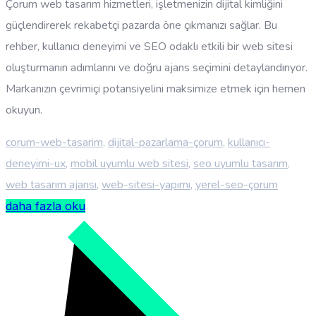
Çorum web tasarım hizmetleri, işletmenizin dijital kimliğini
güçlendirerek rekabetçi pazarda öne çıkmanızı sağlar. Bu
rehber, kullanıcı deneyimi ve SEO odaklı etkili bir web sitesi
oluşturmanın adımlarını ve doğru ajans seçimini detaylandırıyor.
Markanızın çevrimiçi potansiyelini maksimize etmek için hemen
okuyun.
corum-web-tasarim
,
dijital-pazarlama-çorum
,
kullanıcı-
deneyimi-ux
,
mobil uyumlu web sitesi
,
seo uyumlu tasarım
,
web tasarım ajansı
,
web-sitesi-yapımı
,
yerel-seo-çorum
daha fazla oku