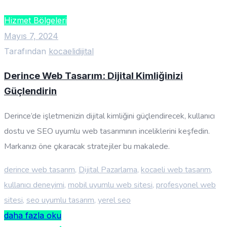
Hizmet Bölgeleri
Mayıs 7, 2024
Tarafından
kocaelidijital
Derince Web Tasarım: Dijital Kimliğinizi
Güçlendirin
Derince’de işletmenizin dijital kimliğini güçlendirecek, kullanıcı
dostu ve SEO uyumlu web tasarımının inceliklerini keşfedin.
Markanızı öne çıkaracak stratejiler bu makalede.
derince web tasarım
,
Dijital Pazarlama
,
kocaeli web tasarım
,
kullanıcı deneyimi
,
mobil uyumlu web sitesi
,
profesyonel web
sitesi
,
seo uyumlu tasarım
,
yerel seo
daha fazla oku