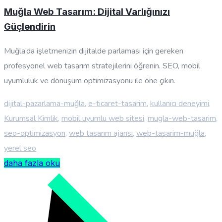
Muğla Web Tasarım: Dijital Varlığınızı
Güçlendirin
Muğla’da işletmenizin dijitalde parlaması için gereken
profesyonel web tasarım stratejilerini öğrenin. SEO, mobil
uyumluluk ve dönüşüm optimizasyonu ile öne çıkın.
dijital-pazarlama-muğla
,
e-ticaret-tasarim
,
kullanıcı deneyimi
,
Kurumsal Kimlik
,
mobil uyumlu web sitesi
,
mugla-web-tasarim
,
seo-optimizasyon
,
web tasarım ajansı
,
web-tasarim-muğla
,
yerel seo
daha fazla oku