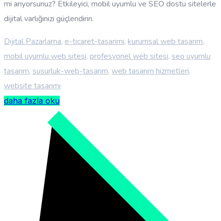
mi arıyorsunuz? Etkileyici, mobil uyumlu ve SEO dostu sitelerle
dijital varlığınızı güçlendirin.
Dijital Pazarlama
,
e-ticaret-tasarimi
,
kurumsal web tasarım
,
mobil uyumlu web sitesi
,
profesyonel web sitesi
,
seo uyumlu
tasarım
,
susurluk-web-tasarım
,
web tasarım hizmetleri
,
website tasarımı
daha fazla oku