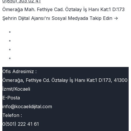
0(850) 303 02 41
Ömerağa Mah. Fethiye Cad. Öztalay İş Hanı Kat:1 D:173
Şehrin Dijital Ajansı'nı
Sosyal Medyada Takip Edin ->
Ofis Adresimiz :
Ömerağa, Fethiye Cd. Öztalay İş Hanı Kat:1 D:173, 41300
İzmit/Kocaeli
E-Posta
info@kocaelidijital.com
Telefon :
0(501) 222 41 61