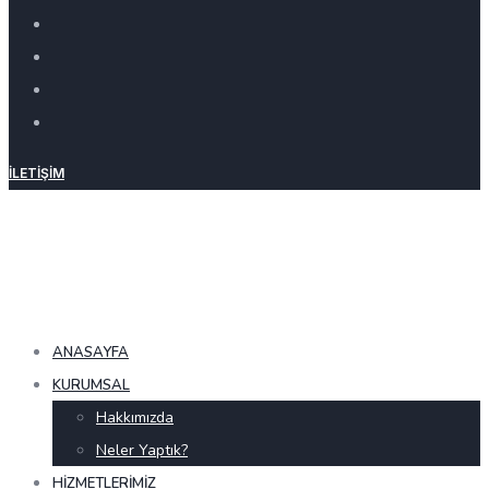
İLETIŞIM
ANASAYFA
KURUMSAL
Hakkımızda
Neler Yaptık?
HIZMETLERIMIZ