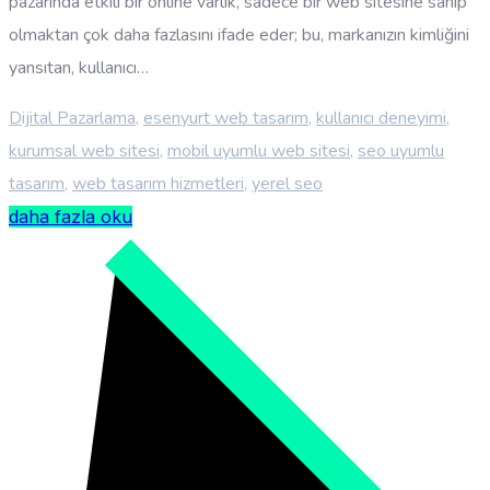
pazarında etkili bir online varlık, sadece bir web sitesine sahip
olmaktan çok daha fazlasını ifade eder; bu, markanızın kimliğini
yansıtan, kullanıcı…
Dijital Pazarlama
,
esenyurt web tasarım
,
kullanıcı deneyimi
,
kurumsal web sitesi
,
mobil uyumlu web sitesi
,
seo uyumlu
tasarım
,
web tasarım hizmetleri
,
yerel seo
daha fazla oku