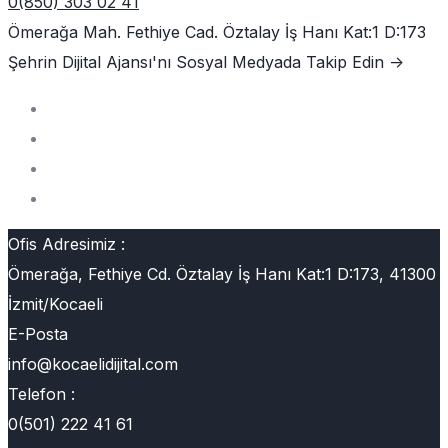
0(850) 303 02 41
Ömerağa Mah. Fethiye Cad. Öztalay İş Hanı Kat:1 D:173
Şehrin Dijital Ajansı'nı
Sosyal Medyada Takip Edin ->
Ofis Adresimiz :
Ömerağa, Fethiye Cd. Öztalay İş Hanı Kat:1 D:173, 41300
İzmit/Kocaeli
E-Posta
info@kocaelidijital.com
Telefon :
0(501) 222 41 61