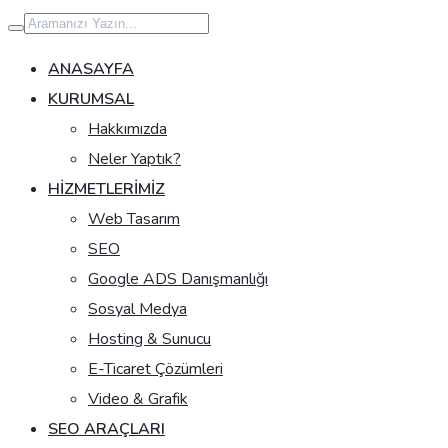
İçeriğe
geç
ANASAYFA
KURUMSAL
Hakkımızda
Neler Yaptık?
HIZMETLERIMIZ
Web Tasarım
SEO
Google ADS Danışmanlığı
Sosyal Medya
Hosting & Sunucu
E-Ticaret Çözümleri
Video & Grafik
SEO ARAÇLARI