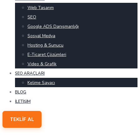
Web Tasarım
SEO
Google ADS Danışmanlığı
Sosyal Medya
Hosting & Sunucu
E-Ticaret Çözümleri
Video & Grafik
SEO ARAÇLARI
Kelime Sayacı
BLOG
İLETIŞIM
TEKLIF AL