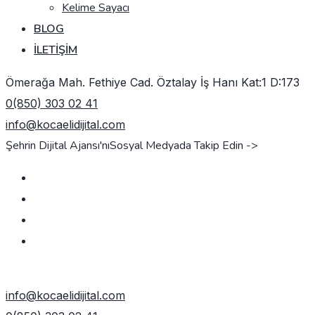
Kelime Sayacı
BLOG
İLETIŞIM
Ömerağa Mah. Fethiye Cad. Öztalay İş Hanı Kat:1 D:173
0(850) 303 02 41
info@kocaelidijital.com
Şehrin Dijital Ajansı'nı
Sosyal Medyada Takip Edin ->
TEKLIF AL
info@kocaelidijital.com