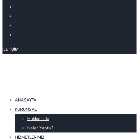
İLETIŞIM
ANASAYFA
KURUMSAL
Hakkımızda
Neler Yaptık?
HIZMETLERIMIZ