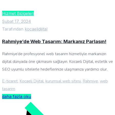
Hizmet Bölgeleri
Şubat 17, 2024
Tarafından
kocaelidijital
Rahmiye’de Web Tasarım: Markanız Parlasın!
Rahmiye’de profesyonel web tasarım hizmetiyle markanızın
dijital dünyada öne çıkmasını sağlayın. Kocaeli Dijital, estetik ve
SEO uyumlu sitelerle hedeflerinize ulaşmanıza yardımcı olur.
E-ticaret
,
Kocaeli Dijital
,
kurumsal web sitesi
,
Rahmiye
,
web
tasarım
daha fazla oku