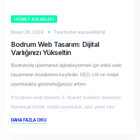
HIZMET BÖLGELERI
Nisan 28, 2024
Tarafından
kocaelidijital
Bodrum Web Tasarım: Dijital
Varlığınızı Yükseltin
Bodrum’da işletmenizi dijitalleştirmek için etkili web
tasarımının inceliklerini keşfedin. SEO, UX ve mobil
uyumlulukla görünürlüğünüzü artırın.
bodrum web tasarım
,
E-ticaret
,
kullanıcı deneyimi
,
Kurumsal Kimlik
,
mobil uyumluluk
,
seo
,
yerel seo
DAHA FAZLA OKU