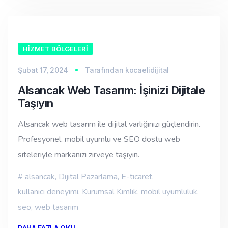
HIZMET BÖLGELERI
Şubat 17, 2024
Tarafından
kocaelidijital
Alsancak Web Tasarım: İşinizi Dijitale
Taşıyın
Alsancak web tasarım ile dijital varlığınızı güçlendirin.
Profesyonel, mobil uyumlu ve SEO dostu web
siteleriyle markanızı zirveye taşıyın.
alsancak
,
Dijital Pazarlama
,
E-ticaret
,
kullanıcı deneyimi
,
Kurumsal Kimlik
,
mobil uyumluluk
,
seo
,
web tasarım