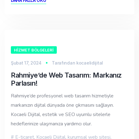
DAHA FAZLA OKU
HIZMET BÖLGELERI
Şubat 17, 2024
Tarafından
kocaelidijital
Rahmiye’de Web Tasarım: Markanız
Parlasın!
Rahmiye’de profesyonel web tasarım hizmetiyle
markanızın dijital dünyada öne çıkmasını sağlayın.
Kocaeli Dijital, estetik ve SEO uyumlu sitelerle
hedeflerinize ulaşmanıza yardımcı olur.
E-ticaret
,
Kocaeli Dijital
,
kurumsal web sitesi
,