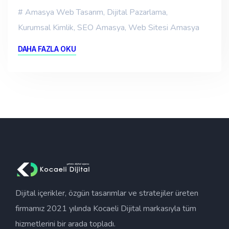
Amasya Web Tasarım
,
Dijital Pazarlama
,
Kurumsal Kimlik
,
SEO Amasya
,
Web Sitesi Amasya
DAHA FAZLA OKU
Dijital içerikler, özgün tasarımlar ve stratejiler üreten
firmamız 2021 yılında Kocaeli Dijital markasıyla tüm
hizmetlerini bir arada topladı.