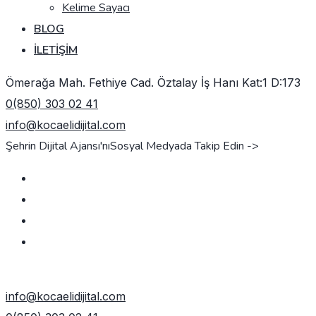
Kelime Sayacı
BLOG
İLETIŞIM
Ömerağa Mah. Fethiye Cad. Öztalay İş Hanı Kat:1 D:173
0(850) 303 02 41
info@kocaelidijital.com
Şehrin Dijital Ajansı'nı
Sosyal Medyada Takip Edin ->
TEKLIF AL
info@kocaelidijital.com