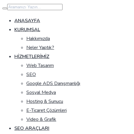
İçeriğe
geç
ANASAYFA
KURUMSAL
Hakkımızda
Neler Yaptık?
HIZMETLERIMIZ
Web Tasarım
SEO
Google ADS Danışmanlığı
Sosyal Medya
Hosting & Sunucu
E-Ticaret Çözümleri
Video & Grafik
SEO ARAÇLARI