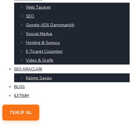
Web Tasarım
SEO
Google ADS Danışmanlığı
Sosyal Medya
Hosting & Sunucu
E-Ticaret Çözümleri
Video & Grafik
SEO ARAÇLARI
Kelime Sayacı
BLOG
İLETIŞIM
TEKLIF AL