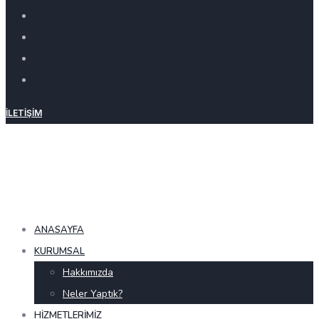
İLETIŞIM
ANASAYFA
KURUMSAL
Hakkımızda
Neler Yaptık?
HIZMETLERIMIZ