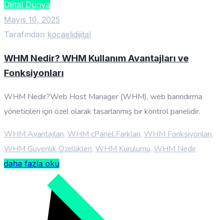
Dijital Dünya
Mayıs 10, 2025
Tarafından
kocaelidijital
WHM Nedir? WHM Kullanım Avantajları ve
Fonksiyonları
WHM Nedir?Web Host Manager (WHM), web barındırma
yöneticileri için özel olarak tasarlanmış bir kontrol panelidir.
WHM Avantajları
,
WHM cPanel Farkları
,
WHM Fonksiyonları
,
WHM Güvenlik Özellikleri
,
WHM Kurulumu
,
WHM Nedir
daha fazla oku