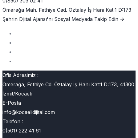
0(850) 303 02 41
Ömerağa Mah. Fethiye Cad. Öztalay İş Hanı Kat:1 D:173
Şehrin Dijital Ajansı'nı
Sosyal Medyada Takip Edin ->
Ofis Adresimiz :
Ömerağa, Fethiye Cd. Öztalay İş Hanı Kat:1 D:173, 41300
İzmit/Kocaeli
E-Posta
info@kocaelidijital.com
Telefon :
0(501) 222 41 61