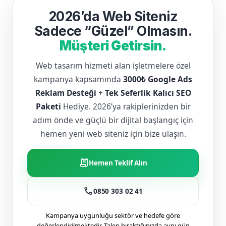
2026’da Web Siteniz
Sadece “Güzel” Olmasın.
Müşteri Getirsin.
Web tasarım hizmeti alan işletmelere özel
kampanya kapsamında
3000₺ Google Ads
Reklam Desteği
+
Tek Seferlik Kalıcı SEO
Paketi
Hediye. 2026’ya rakiplerinizden bir
adım önde ve güçlü bir dijital başlangıç için
hemen yeni web siteniz için bize ulaşın.
receipt_long
Hemen Teklif Alın
call
0850 303 02 41
Kampanya uygunluğu sektör ve hedefe göre
değerlendirilmektedir. Talep bıraktığınızda aynı gün