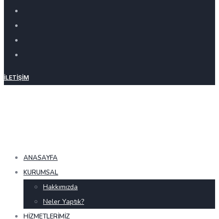
İLETIŞIM
ANASAYFA
KURUMSAL
Hakkımızda
Neler Yaptık?
HIZMETLERIMIZ