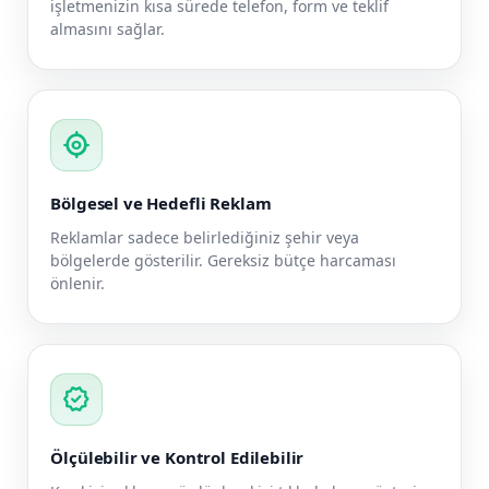
işletmenizin kısa sürede telefon, form ve teklif
almasını sağlar.
my_location
Bölgesel ve Hedefli Reklam
Reklamlar sadece belirlediğiniz şehir veya
bölgelerde gösterilir. Gereksiz bütçe harcaması
önlenir.
verified
Ölçülebilir ve Kontrol Edilebilir