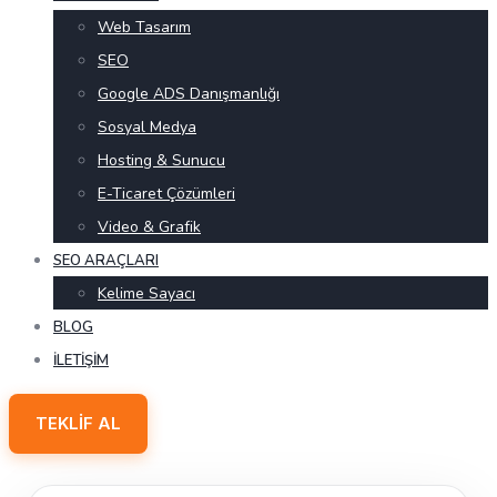
Web Tasarım
SEO
Google ADS Danışmanlığı
Sosyal Medya
Hosting & Sunucu
E-Ticaret Çözümleri
Video & Grafik
SEO ARAÇLARI
Kelime Sayacı
BLOG
İLETIŞIM
TEKLIF AL