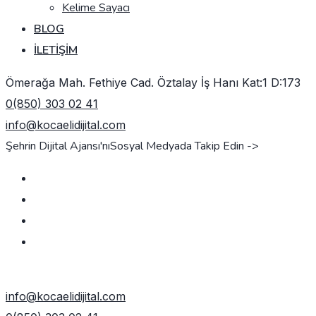
Kelime Sayacı
BLOG
İLETIŞIM
Ömerağa Mah. Fethiye Cad. Öztalay İş Hanı Kat:1 D:173
0(850) 303 02 41
info@kocaelidijital.com
Şehrin Dijital Ajansı'nı
Sosyal Medyada Takip Edin ->
TEKLIF AL
info@kocaelidijital.com