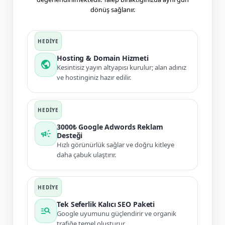
dönüş sağlanır.
Hosting & Domain Hizmeti
public
Kesintisiz yayın altyapısı kurulur; alan adınız
ve hostinginiz hazır edilir.
3000₺ Google Adwords Reklam
campaign
Desteği
Hızlı görünürlük sağlar ve doğru kitleye
daha çabuk ulaştırır.
Tek Seferlik Kalıcı SEO Paketi
manage_search
Google uyumunu güçlendirir ve organik
trafiğe temel oluşturur.