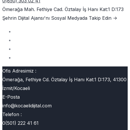
0(850) 303 02 41
Ömerağa Mah. Fethiye Cad. Öztalay İş Hanı Kat:1 D:173
Şehrin Dijital Ajansı'nı
Sosyal Medyada Takip Edin ->
Ofis Adresimiz :
Ömerağa, Fethiye Cd. Öztalay İş Hanı Kat:1 D:173, 41300
İzmit/Kocaeli
E-Posta
info@kocaelidijital.com
Telefon :
0(501) 222 41 61