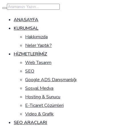
İçeriğe
geç
ANASAYFA
KURUMSAL
Hakkımızda
Neler Yaptık?
HIZMETLERIMIZ
Web Tasarım
SEO
Google ADS Danışmanlığı
Sosyal Medya
Hosting & Sunucu
E-Ticaret Çözümleri
Video & Grafik
SEO ARAÇLARI