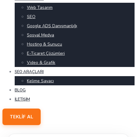
Web Tasarım
SEO
Google ADS Danışmanlığı
Sosyal Medya
Hosting & Sunucu
E-Ticaret Çözümleri
Video & Grafik
SEO ARAÇLARI
Kelime Sayacı
BLOG
İLETIŞIM
TEKLIF AL