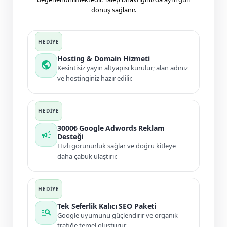
dönüş sağlanır.
Hosting & Domain Hizmeti
public
Kesintisiz yayın altyapısı kurulur; alan adınız
ve hostinginiz hazır edilir.
3000₺ Google Adwords Reklam
campaign
Desteği
Hızlı görünürlük sağlar ve doğru kitleye
daha çabuk ulaştırır.
Tek Seferlik Kalıcı SEO Paketi
manage_search
Google uyumunu güçlendirir ve organik
trafiğe temel oluşturur.