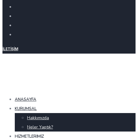
İLETIŞIM
ANASAYFA
KURUMSAL
Hakkımızda
Neler Yaptık?
HIZMETLERIMIZ