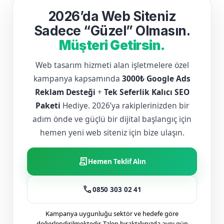
2026’da Web Siteniz
Sadece “Güzel” Olmasın.
Müşteri Getirsin.
Web tasarım hizmeti alan işletmelere özel
kampanya kapsamında
3000₺ Google Ads
Reklam Desteği
+
Tek Seferlik Kalıcı SEO
Paketi
Hediye. 2026’ya rakiplerinizden bir
adım önde ve güçlü bir dijital başlangıç için
hemen yeni web siteniz için bize ulaşın.
receipt_long
Hemen Teklif Alın
call
0850 303 02 41
Kampanya uygunluğu sektör ve hedefe göre
değerlendirilmektedir. Talep bıraktığınızda aynı gün