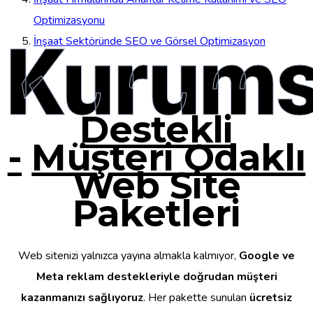
Optimizasyonu
Kurums
İnşaat Sektöründe SEO ve Görsel Optimizasyon
Destekli
-
Müşteri Odaklı
Web Site
Paketleri
Web sitenizi yalnızca yayına almakla kalmıyor,
Google ve
Meta reklam destekleriyle doğrudan müşteri
kazanmanızı sağlıyoruz
. Her pakette sunulan
ücretsiz