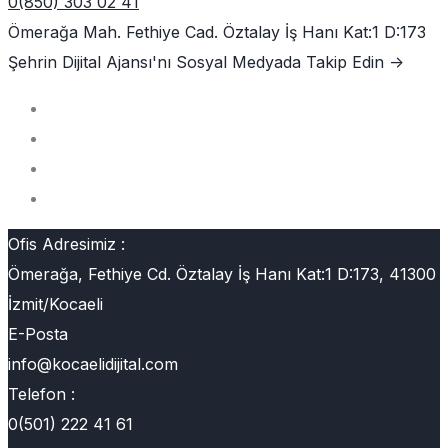
0(850) 303 02 41
Ömerağa Mah. Fethiye Cad. Öztalay İş Hanı Kat:1 D:173
Şehrin Dijital Ajansı'nı
Sosyal Medyada Takip Edin ->
Ofis Adresimiz :
Ömerağa, Fethiye Cd. Öztalay İş Hanı Kat:1 D:173, 41300
İzmit/Kocaeli
E-Posta
info@kocaelidijital.com
Telefon :
0(501) 222 41 61