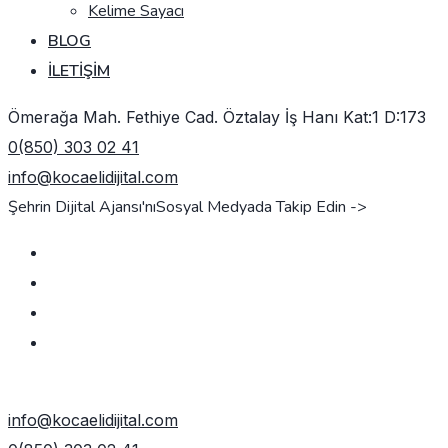
Kelime Sayacı
BLOG
İLETIŞIM
Ömerağa Mah. Fethiye Cad. Öztalay İş Hanı Kat:1 D:173
0(850) 303 02 41
info@kocaelidijital.com
Şehrin Dijital Ajansı'nı
Sosyal Medyada Takip Edin ->
TEKLIF AL
info@kocaelidijital.com