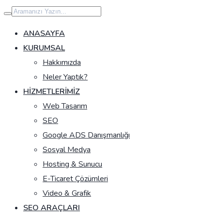
İçeriğe
geç
ANASAYFA
KURUMSAL
Hakkımızda
Neler Yaptık?
HIZMETLERIMIZ
Web Tasarım
SEO
Google ADS Danışmanlığı
Sosyal Medya
Hosting & Sunucu
E-Ticaret Çözümleri
Video & Grafik
SEO ARAÇLARI