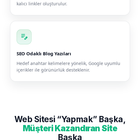
kalıcı linkler oluşturulur.
edit_note
SEO Odaklı Blog Yazıları
Hedef anahtar kelimelere yönelik, Google uyumlu
içerikler ile görünürlük desteklenir.
Web Sitesi “Yapmak” Başka,
Müşteri Kazandıran Site
Başka