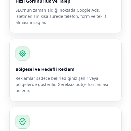
Hızlı Görünürlük ve Talep
SEO’nun zaman aldığı noktada Google Ads,
işletmenizin kısa sürede telefon, form ve teklif
almasını sağlar.
my_location
Bölgesel ve Hedefli Reklam
Reklamlar sadece belirlediğiniz şehir veya
bölgelerde gösterilir. Gereksiz bütçe harcaması
önlenir.
verified