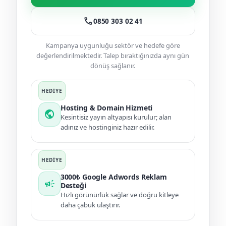
call
0850 303 02 41
Kampanya uygunluğu sektör ve hedefe göre
değerlendirilmektedir. Talep bıraktığınızda aynı gün
dönüş sağlanır.
Hosting & Domain Hizmeti
public
Kesintisiz yayın altyapısı kurulur; alan
adınız ve hostinginiz hazır edilir.
3000₺ Google Adwords Reklam
campaign
Desteği
Hızlı görünürlük sağlar ve doğru kitleye
daha çabuk ulaştırır.