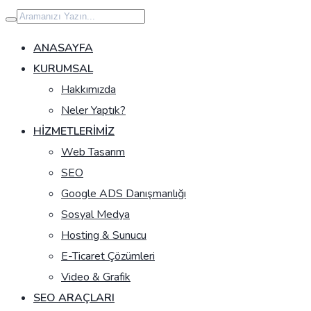
İçeriğe
geç
ANASAYFA
KURUMSAL
Hakkımızda
Neler Yaptık?
HIZMETLERIMIZ
Web Tasarım
SEO
Google ADS Danışmanlığı
Sosyal Medya
Hosting & Sunucu
E-Ticaret Çözümleri
Video & Grafik
SEO ARAÇLARI