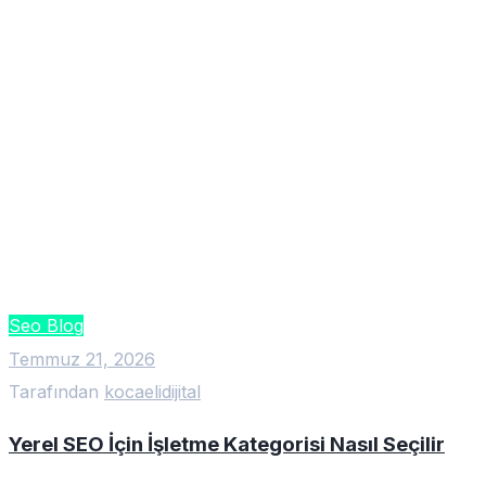
Seo Blog
Temmuz 21, 2026
Tarafından
kocaelidijital
Yerel SEO İçin İşletme Kategorisi Nasıl Seçilir