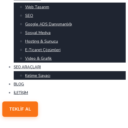
Web Tasarım
SEO
Google ADS Danışmanlığı
Sosyal Medya
Hosting & Sunucu
E-Ticaret Çözümleri
Video & Grafik
SEO ARAÇLARI
Kelime Sayacı
BLOG
İLETIŞIM
TEKLIF AL