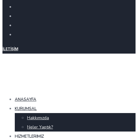
İLETIŞIM
ANASAYFA
KURUMSAL
Hakkımızda
Neler Yaptık?
HIZMETLERIMIZ