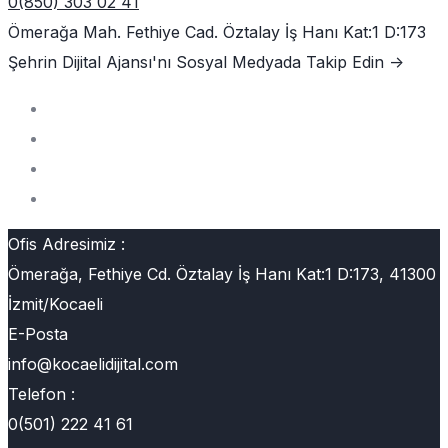
0(850) 303 02 41
Ömerağa Mah. Fethiye Cad. Öztalay İş Hanı Kat:1 D:173
Şehrin Dijital Ajansı'nı
Sosyal Medyada Takip Edin ->
Ofis Adresimiz :
Ömerağa, Fethiye Cd. Öztalay İş Hanı Kat:1 D:173, 41300
İzmit/Kocaeli
E-Posta
info@kocaelidijital.com
Telefon :
0(501) 222 41 61