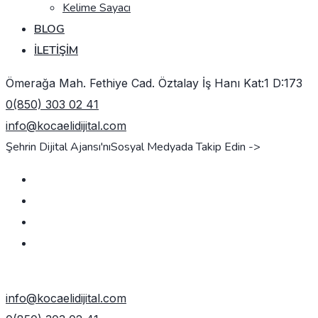
Kelime Sayacı
BLOG
İLETIŞIM
Ömerağa Mah. Fethiye Cad. Öztalay İş Hanı Kat:1 D:173
0(850) 303 02 41
info@kocaelidijital.com
Şehrin Dijital Ajansı'nı
Sosyal Medyada Takip Edin ->
TEKLIF AL
info@kocaelidijital.com