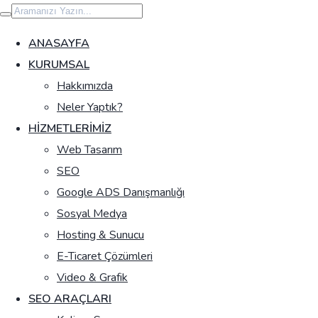
İçeriğe
geç
ANASAYFA
KURUMSAL
Hakkımızda
Neler Yaptık?
HIZMETLERIMIZ
Web Tasarım
SEO
Google ADS Danışmanlığı
Sosyal Medya
Hosting & Sunucu
E-Ticaret Çözümleri
Video & Grafik
SEO ARAÇLARI