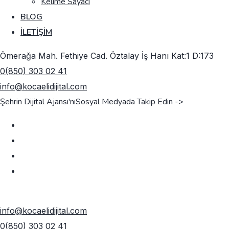
Kelime Sayacı
BLOG
İLETIŞIM
Ömerağa Mah. Fethiye Cad. Öztalay İş Hanı Kat:1 D:173
0(850) 303 02 41
info@kocaelidijital.com
Şehrin Dijital Ajansı'nı
Sosyal Medyada Takip Edin ->
TEKLIF AL
info@kocaelidijital.com
0(850) 303 02 41