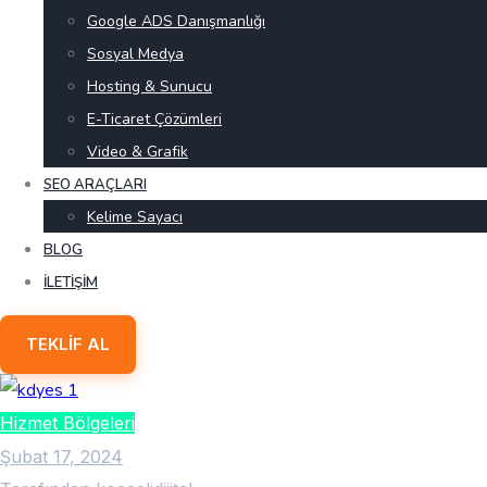
Google ADS Danışmanlığı
Sosyal Medya
Hosting & Sunucu
E-Ticaret Çözümleri
Video & Grafik
SEO ARAÇLARI
Kelime Sayacı
BLOG
İLETIŞIM
TEKLIF AL
Hizmet Bölgeleri
Şubat 17, 2024