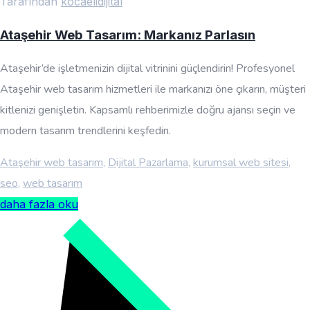
Tarafından
kocaelidijital
Ataşehir Web Tasarım: Markanız Parlasın
Ataşehir’de işletmenizin dijital vitrinini güçlendirin! Profesyonel
Ataşehir web tasarım hizmetleri ile markanızı öne çıkarın, müşteri
kitlenizi genişletin. Kapsamlı rehberimizle doğru ajansı seçin ve
modern tasarım trendlerini keşfedin.
Ataşehir web tasarım
,
Dijital Pazarlama
,
kurumsal web sitesi
,
seo
,
web tasarım
daha fazla oku