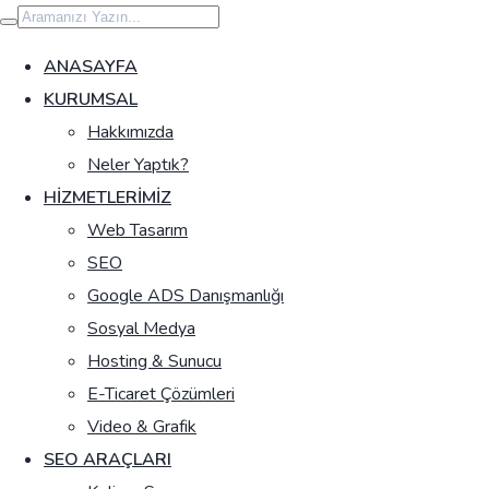
İçeriğe
geç
ANASAYFA
KURUMSAL
Hakkımızda
Neler Yaptık?
HIZMETLERIMIZ
Web Tasarım
SEO
Google ADS Danışmanlığı
Sosyal Medya
Hosting & Sunucu
E-Ticaret Çözümleri
Video & Grafik
SEO ARAÇLARI