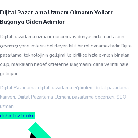
Dijital Pazarlama Uzmanı Olmanın Yolları:
Başarıya Giden Adımlar
Dijital pazarlama uzmanı, günümüz iş dünyasında markaların
çevrimiçi yönelimlerini belirleyen kilit bir rol oynamaktadır.Dijital
pazarlama, teknolojinin gelişimi ile birlikte hızla evrilen bir alan
olup, markaların hedef kitlelerine ulaşmasını daha verimli hale
getiriyor.
Dijital Pazarlama
,
dijital pazarlama eğilimleri
,
dijital pazarlama
kariyeri
,
Dijital Pazarlama Uzmanı
,
pazarlama becerileri
,
SEO
uzmanı
daha fazla oku