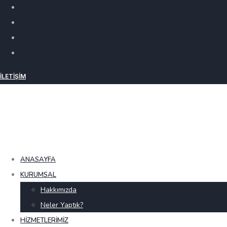
İLETIŞIM
ANASAYFA
KURUMSAL
Hakkımızda
Neler Yaptık?
HIZMETLERIMIZ