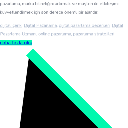
pazarlama, marka bilinirliğini artırmak ve müşteri ile etkileşimi
kuvvetlendirmek için son derece önemli bir alandır.
dijital içerik
,
Dijital Pazarlama
,
dijital pazarlama becerileri
,
Dijital
Pazarlama Uzmanı
,
online pazarlama
,
pazarlama stratejileri
daha fazla oku