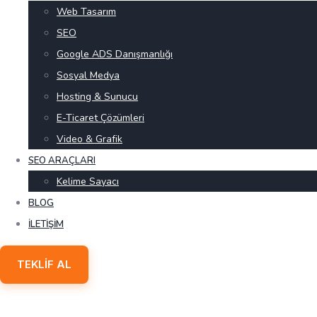
Web Tasarım
SEO
Google ADS Danışmanlığı
Sosyal Medya
Hosting & Sunucu
E-Ticaret Çözümleri
Video & Grafik
SEO ARAÇLARI
Kelime Sayacı
BLOG
İLETIŞIM
TEKLIF AL