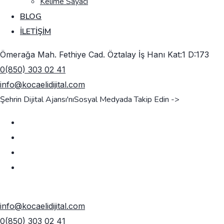
Kelime Sayacı
BLOG
İLETIŞIM
Ömerağa Mah. Fethiye Cad. Öztalay İş Hanı Kat:1 D:173
0(850) 303 02 41
info@kocaelidijital.com
Şehrin Dijital Ajansı'nı
Sosyal Medyada Takip Edin ->
TEKLIF AL
info@kocaelidijital.com
0(850) 303 02 41