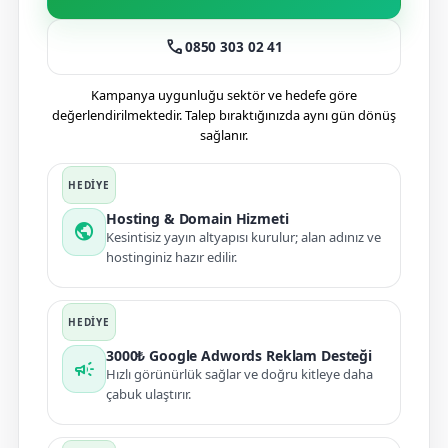
call
0850 303 02 41
Kampanya uygunluğu sektör ve hedefe göre
değerlendirilmektedir. Talep bıraktığınızda aynı gün dönüş
sağlanır.
Hosting & Domain Hizmeti
public
Kesintisiz yayın altyapısı kurulur; alan adınız ve
hostinginiz hazır edilir.
3000₺ Google Adwords Reklam Desteği
campaign
Hızlı görünürlük sağlar ve doğru kitleye daha
çabuk ulaştırır.