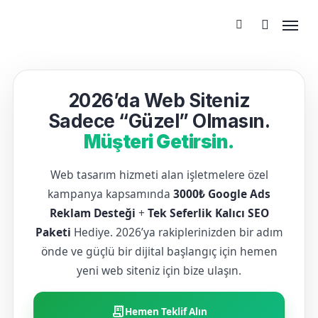
2026’da Web Siteniz
Sadece “Güzel” Olmasın.
Müşteri Getirsin.
Web tasarım hizmeti alan işletmelere özel
kampanya kapsamında
3000₺ Google Ads
Reklam Desteği
+
Tek Seferlik Kalıcı SEO
Paketi
Hediye. 2026’ya rakiplerinizden bir adım
önde ve güçlü bir dijital başlangıç için hemen
yeni web siteniz için bize ulaşın.
receipt_long
Hemen Teklif Alın