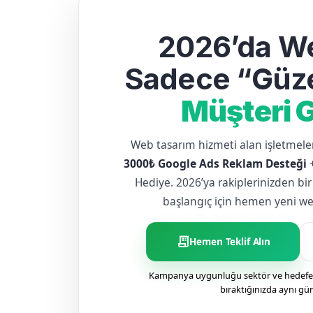
2026’da We
Sadece “Güze
Müşteri G
Web tasarım hizmeti alan işletme
3000₺ Google Ads Reklam Desteği
Hediye. 2026’ya rakiplerinizden bir
başlangıç için hemen yeni web 
receipt_long
Hemen Teklif Alın
Kampanya uygunluğu sektör ve hedefe g
bıraktığınızda aynı gü