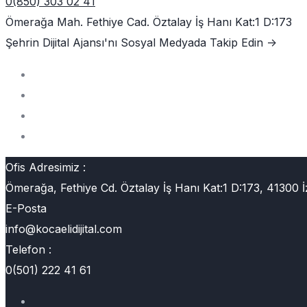
0(850) 303 02 41
Ömerağa Mah. Fethiye Cad. Öztalay İş Hanı Kat:1 D:173
Şehrin Dijital Ajansı'nı
Sosyal Medyada Takip Edin ->
Ofis Adresimiz :
Ömerağa, Fethiye Cd. Öztalay İş Hanı Kat:1 D:173, 41300 İ
E-Posta
info@kocaelidijital.com
Telefon :
0(501) 222 41 61