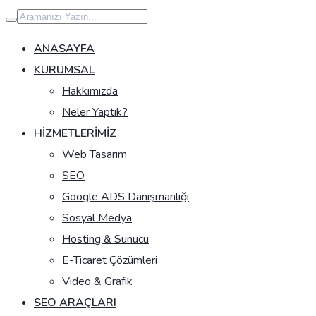
İçeriğe
geç
ANASAYFA
KURUMSAL
Hakkımızda
Neler Yaptık?
HIZMETLERIMIZ
Web Tasarım
SEO
Google ADS Danışmanlığı
Sosyal Medya
Hosting & Sunucu
E-Ticaret Çözümleri
Video & Grafik
SEO ARAÇLARI