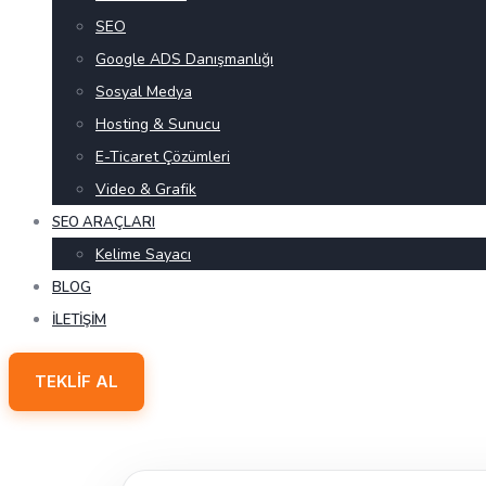
SEO
Google ADS Danışmanlığı
Sosyal Medya
Hosting & Sunucu
E-Ticaret Çözümleri
Video & Grafik
SEO ARAÇLARI
Kelime Sayacı
BLOG
İLETIŞIM
TEKLIF AL