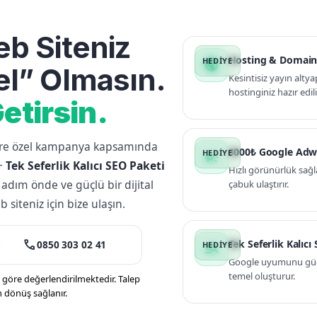
b Siteniz
Hosting & Domain
public
l” Olmasın.
Kesintisiz yayın altya
hostinginiz hazır edili
etirsin.
lere özel kampanya kapsamında
3000₺ Google Adw
campaign
+
Tek Seferlik Kalıcı SEO Paketi
Hızlı görünürlük sağl
 adım önde ve güçlü bir dijital
çabuk ulaştırır.
siteniz için bize ulaşın.
call
Tek Seferlik Kalıcı
0850 303 02 41
manage_search
Google uyumunu güçle
temel oluşturur.
öre değerlendirilmektedir. Talep
n dönüş sağlanır.