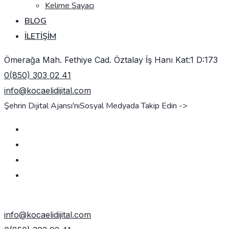
Kelime Sayacı
BLOG
İLETIŞIM
Ömerağa Mah. Fethiye Cad. Öztalay İş Hanı Kat:1 D:173
0(850) 303 02 41
info@kocaelidijital.com
Şehrin Dijital Ajansı'nı
Sosyal Medyada Takip Edin ->
TEKLIF AL
info@kocaelidijital.com