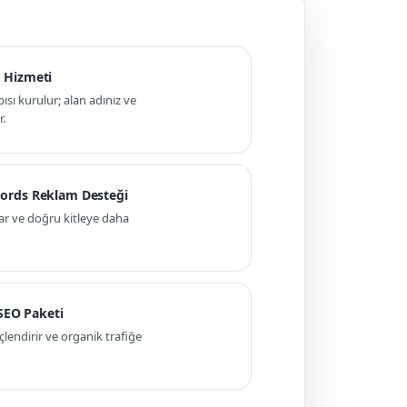
 Hizmeti
pısı kurulur; alan adınız ve
r.
ords Reklam Desteği
ar ve doğru kitleye daha
 SEO Paketi
ndirir ve organik trafiğe