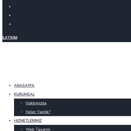
İLETIŞIM
ANASAYFA
KURUMSAL
Hakkımızda
Neler Yaptık?
HIZMETLERIMIZ
Web Tasarım