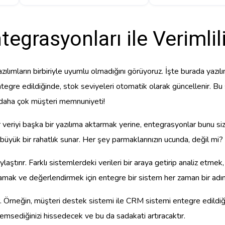
tegrasyonları ile Verimlil
azılımların birbiriyle uyumlu olmadığını görüyoruz. İşte burada yazıl
ntegre edildiğinde, stok seviyeleri otomatik olarak güncellenir. Bu 
 daha çok müşteri memnuniyeti!
eriyi başka bir yazılıma aktarmak yerine, entegrasyonlar bunu sizin iç
yük bir rahatlık sunar. Her şey parmaklarınızın ucunda, değil mi?
laştırır. Farklı sistemlerdeki verileri bir araya getirip analiz etmek
 anlamak ve değerlendirmek için entegre bir sistem her zaman bir ad
. Örneğin, müşteri destek sistemi ile CRM sistemi entegre edildiğin
i önemsediğinizi hissedecek ve bu da sadakati artıracaktır.