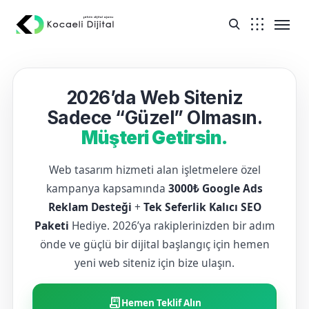
2026’da Web Siteniz
Sadece “Güzel” Olmasın.
Müşteri Getirsin.
Web tasarım hizmeti alan işletmelere özel
kampanya kapsamında
3000₺ Google Ads
Reklam Desteği
+
Tek Seferlik Kalıcı SEO
Paketi
Hediye. 2026’ya rakiplerinizden bir adım
önde ve güçlü bir dijital başlangıç için hemen
yeni web siteniz için bize ulaşın.
receipt_long
Hemen Teklif Alın