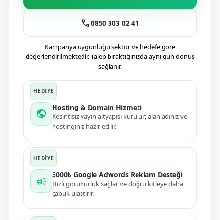
call
0850 303 02 41
Kampanya uygunluğu sektör ve hedefe göre
değerlendirilmektedir. Talep bıraktığınızda aynı gün dönüş
sağlanır.
Hosting & Domain Hizmeti
public
Kesintisiz yayın altyapısı kurulur; alan adınız ve
hostinginiz hazır edilir.
3000₺ Google Adwords Reklam Desteği
campaign
Hızlı görünürlük sağlar ve doğru kitleye daha
çabuk ulaştırır.