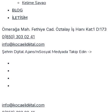
Kelime Sayacı
BLOG
İLETIŞIM
Ömerağa Mah. Fethiye Cad. Öztalay İş Hanı Kat:1 D:173
0(850) 303 02 41
info@kocaelidijital.com
Şehrin Dijital Ajansı'nı
Sosyal Medyada Takip Edin ->
TEKLIF AL
info@kocaelidijital.com