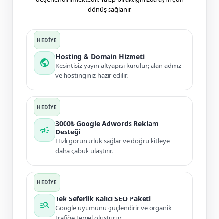
dönüş sağlanır.
Hosting & Domain Hizmeti
public
Kesintisiz yayın altyapısı kurulur; alan adınız
ve hostinginiz hazır edilir.
3000₺ Google Adwords Reklam
campaign
Desteği
Hızlı görünürlük sağlar ve doğru kitleye
daha çabuk ulaştırır.
Tek Seferlik Kalıcı SEO Paketi
manage_search
Google uyumunu güçlendirir ve organik
trafiğe temel oluşturur.