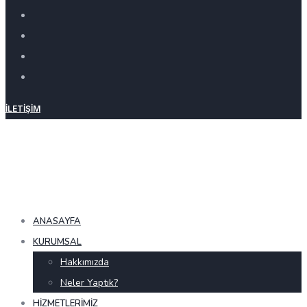
İLETIŞIM
ANASAYFA
KURUMSAL
Hakkımızda
Neler Yaptık?
HIZMETLERIMIZ