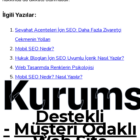
İlgili Yazılar:
Seyahat Acenteleri İçin SEO: Daha Fazla Ziyaretçi
Çekmenin Yolları
Mobil SEO Nedir?
Hukuk Blogları İçin SEO Uyumlu İçerik Nasıl Yazılır?
Web Tasarımda Renklerin Psikolojisi
Kurums
Mobil SEO Nedir? Nasıl Yapılır?
Destekli
-
Müşteri Odaklı