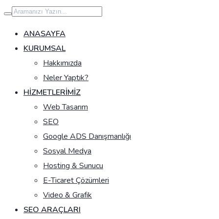
İçeriğe
geç
ANASAYFA
KURUMSAL
Hakkımızda
Neler Yaptık?
HIZMETLERIMIZ
Web Tasarım
SEO
Google ADS Danışmanlığı
Sosyal Medya
Hosting & Sunucu
E-Ticaret Çözümleri
Video & Grafik
SEO ARAÇLARI