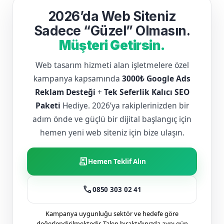
2026’da Web Siteniz
Sadece “Güzel” Olmasın.
Müşteri Getirsin.
Web tasarım hizmeti alan işletmelere özel
kampanya kapsamında
3000₺ Google Ads
Reklam Desteği
+
Tek Seferlik Kalıcı SEO
Paketi
Hediye. 2026’ya rakiplerinizden bir
adım önde ve güçlü bir dijital başlangıç için
hemen yeni web siteniz için bize ulaşın.
receipt_long
Hemen Teklif Alın
call
0850 303 02 41
Kampanya uygunluğu sektör ve hedefe göre
değerlendirilmektedir. Talep bıraktığınızda aynı gün