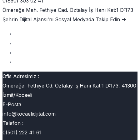
0(850) 303 02 41
Ömerağa Mah. Fethiye Cad. Öztalay İş Hanı Kat:1 D:173
Şehrin Dijital Ajansı'nı
Sosyal Medyada Takip Edin ->
Ofis Adresimiz :
Ömerağa, Fethiye Cd. Öztalay İş Hanı Kat:1 D:173, 41300
İzmit/Kocaeli
E-Posta
info@kocaelidijital.com
Telefon :
0(501) 222 41 61