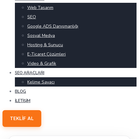
Web Tasarım
SEO
Google ADS Danışmanlığı
Sosyal Medya
Hosting & Sunucu
E-Ticaret Çözümleri
Video & Grafik
SEO ARAÇLARI
Kelime Sayacı
BLOG
İLETIŞIM
TEKLIF AL