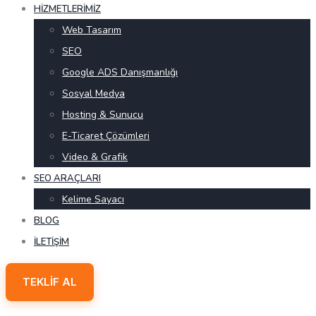
HIZMETLERIMIZ
Web Tasarım
SEO
Google ADS Danışmanlığı
Sosyal Medya
Hosting & Sunucu
E-Ticaret Çözümleri
Video & Grafik
SEO ARAÇLARI
Kelime Sayacı
BLOG
İLETIŞIM
TEKLIF AL