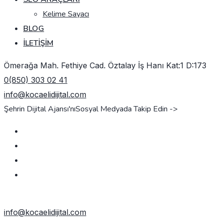
Kelime Sayacı
BLOG
İLETIŞIM
Ömerağa Mah. Fethiye Cad. Öztalay İş Hanı Kat:1 D:173
0(850) 303 02 41
info@kocaelidijital.com
Şehrin Dijital Ajansı'nı
Sosyal Medyada Takip Edin ->
TEKLIF AL
info@kocaelidijital.com