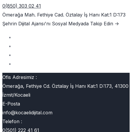
0(850) 303 02 41
Ömerağa Mah. Fethiye Cad. Öztalay İş Hanı Kat:1 D:173
Şehrin Dijital Ajansı'nı
Sosyal Medyada Takip Edin ->
Ofis Adresimiz :
Ömerağa, Fethiye Cd. Öztalay İş Hanı Kat:1 D:173, 41300
İzmit/Kocaeli
E-Posta
info@kocaelidijital.com
Telefon :
0(501) 222 41 61