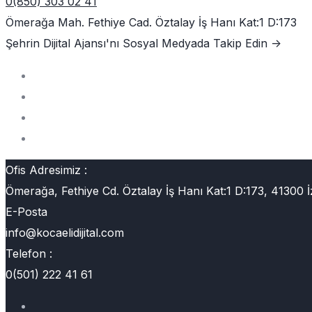
0(850) 303 02 41
Ömerağa Mah. Fethiye Cad. Öztalay İş Hanı Kat:1 D:173
Şehrin Dijital Ajansı'nı
Sosyal Medyada Takip Edin ->
Ofis Adresimiz :
Ömerağa, Fethiye Cd. Öztalay İş Hanı Kat:1 D:173, 41300 İ
E-Posta
info@kocaelidijital.com
Telefon :
0(501) 222 41 61