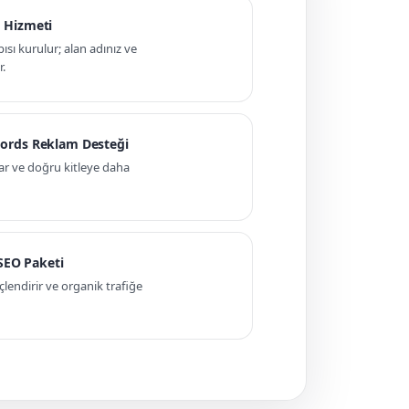
 Hizmeti
pısı kurulur; alan adınız ve
r.
ords Reklam Desteği
ar ve doğru kitleye daha
 SEO Paketi
ndirir ve organik trafiğe