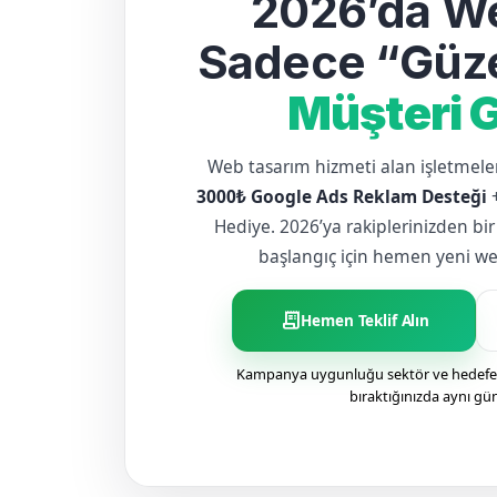
2026’da We
Sadece “Güze
Müşteri G
Web tasarım hizmeti alan işletme
3000₺ Google Ads Reklam Desteği
Hediye. 2026’ya rakiplerinizden bir
başlangıç için hemen yeni web 
receipt_long
Hemen Teklif Alın
Kampanya uygunluğu sektör ve hedefe g
bıraktığınızda aynı gü