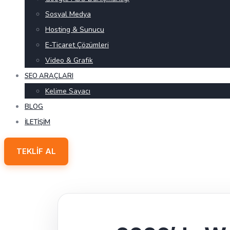
Sosyal Medya
Hosting & Sunucu
E-Ticaret Çözümleri
Video & Grafik
SEO ARAÇLARI
Kelime Sayacı
BLOG
İLETIŞIM
TEKLIF AL