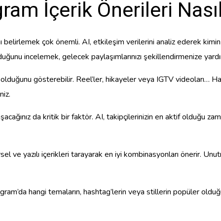
gram İçerik Önerileri Nası
nı belirlemek çok önemli. AI, etkileşim verilerini analiz ederek kimin
nduğunu incelemek, gelecek paylaşımlarınızı şekillendirmenize yardı
ili olduğunu gösterebilir. Reel’ler, hikayeler veya IGTV videoları… Han
niz.
şacağınız da kritik bir faktör. AI, takipçilerinizin en aktif olduğu za
rsel ve yazılı içerikleri tarayarak en iyi kombinasyonları önerir. Unut
stagram’da hangi temaların, hashtag’lerin veya stillerin popüler oldu
.