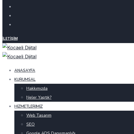
İLETIŞIM
ANASAYFA
KURUMSAL
Hakkımızda
Neler Yaptık?
HIZMETLERIMIZ
Web Tasarım
SEO
Google ADS Danışmanlığı