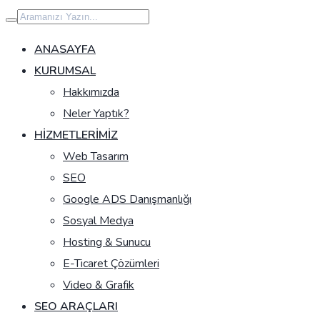
İçeriğe
geç
ANASAYFA
KURUMSAL
Hakkımızda
Neler Yaptık?
HIZMETLERIMIZ
Web Tasarım
SEO
Google ADS Danışmanlığı
Sosyal Medya
Hosting & Sunucu
E-Ticaret Çözümleri
Video & Grafik
SEO ARAÇLARI