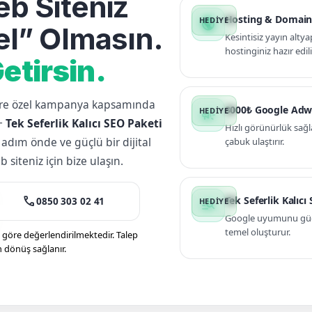
b Siteniz
Hosting & Domain
public
l” Olmasın.
Kesintisiz yayın altya
hostinginiz hazır edili
etirsin.
lere özel kampanya kapsamında
3000₺ Google Adw
campaign
+
Tek Seferlik Kalıcı SEO Paketi
Hızlı görünürlük sağl
 adım önde ve güçlü bir dijital
çabuk ulaştırır.
siteniz için bize ulaşın.
call
Tek Seferlik Kalıcı
0850 303 02 41
manage_search
Google uyumunu güçle
temel oluşturur.
öre değerlendirilmektedir. Talep
n dönüş sağlanır.