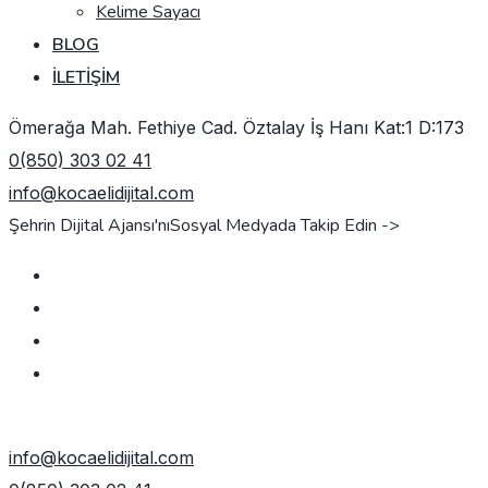
Kelime Sayacı
BLOG
İLETIŞIM
Ömerağa Mah. Fethiye Cad. Öztalay İş Hanı Kat:1 D:173
0(850) 303 02 41
info@kocaelidijital.com
Şehrin Dijital Ajansı'nı
Sosyal Medyada Takip Edin ->
TEKLIF AL
info@kocaelidijital.com