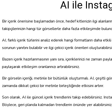
AI ile Insta
Bir içerik önerisine başlamadan önce, hedef kitlenizin ilgi alanları
takipçilerinizin hangi tür görsellerle daha fazla etkileşimde bulu
AI, farklı içerik türlerini analiz ederek hangi formatların daha etk
sorunun yanıtını bulabilir ve ilgi çekici içerik önerileri oluşturabilirsi
Bazen içerik hazırlanmasının yanı sıra, içeriklerinizi ne zaman payla
paylaşarak etkileşim oranlarınızı artırabilirsiniz.
Bir görselin içeriği, metinle bir bütünlük oluşturmalı. AI, çeşitli gö
zamanda dikkat çekici bir metinle birleştiğinde etkisini artırır.
Son olarak, AI ile güncel içerik trendlerini takip edebilirsiniz. In
Böylece, geri planda kalmadan trendlerin önünde yer alabilirsiniz