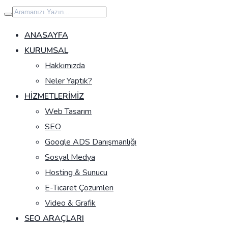
İçeriğe
geç
ANASAYFA
KURUMSAL
Hakkımızda
Neler Yaptık?
HIZMETLERIMIZ
Web Tasarım
SEO
Google ADS Danışmanlığı
Sosyal Medya
Hosting & Sunucu
E-Ticaret Çözümleri
Video & Grafik
SEO ARAÇLARI