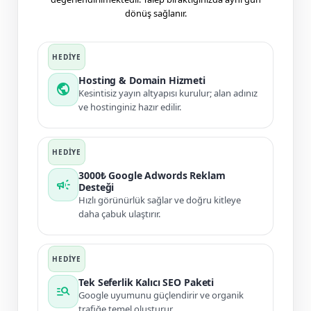
dönüş sağlanır.
Hosting & Domain Hizmeti
public
Kesintisiz yayın altyapısı kurulur; alan adınız
ve hostinginiz hazır edilir.
3000₺ Google Adwords Reklam
campaign
Desteği
Hızlı görünürlük sağlar ve doğru kitleye
daha çabuk ulaştırır.
Tek Seferlik Kalıcı SEO Paketi
manage_search
Google uyumunu güçlendirir ve organik
trafiğe temel oluşturur.