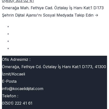
0(850) 303 02 41
Ömerağa Mah. Fethiye Cad. Öztalay İş Hanı Kat:1 D:173
Şehrin Dijital Ajansı'nı
Sosyal Medyada Takip Edin ->
Ofis Adresimiz :
Ömerağa, Fethiye Cd. Öztalay İş Hanı Kat:1 D:173, 41300
İzmit/Kocaeli
E-Posta
info@kocaelidijital.com
Telefon :
0(501) 222 41 61