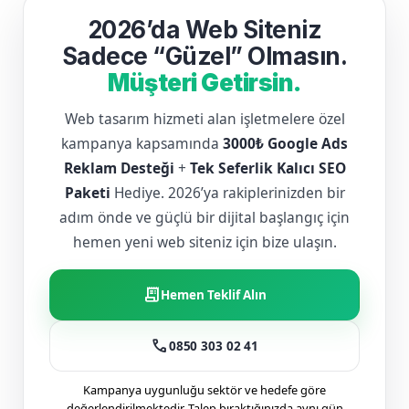
2026’da Web Siteniz
Sadece “Güzel” Olmasın.
Müşteri Getirsin.
Web tasarım hizmeti alan işletmelere özel
kampanya kapsamında
3000₺ Google Ads
Reklam Desteği
+
Tek Seferlik Kalıcı SEO
Paketi
Hediye. 2026’ya rakiplerinizden bir
adım önde ve güçlü bir dijital başlangıç için
hemen yeni web siteniz için bize ulaşın.
receipt_long
Hemen Teklif Alın
call
0850 303 02 41
Kampanya uygunluğu sektör ve hedefe göre
değerlendirilmektedir. Talep bıraktığınızda aynı gün