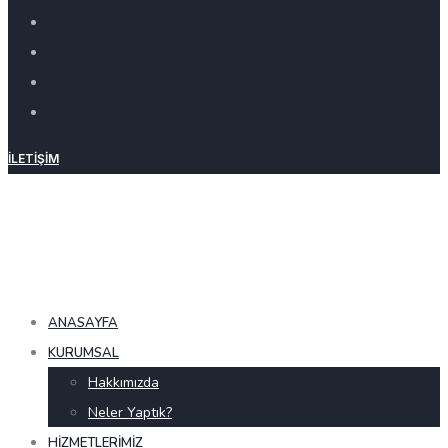
İLETIŞIM
ANASAYFA
KURUMSAL
Hakkımızda
Neler Yaptık?
HIZMETLERIMIZ