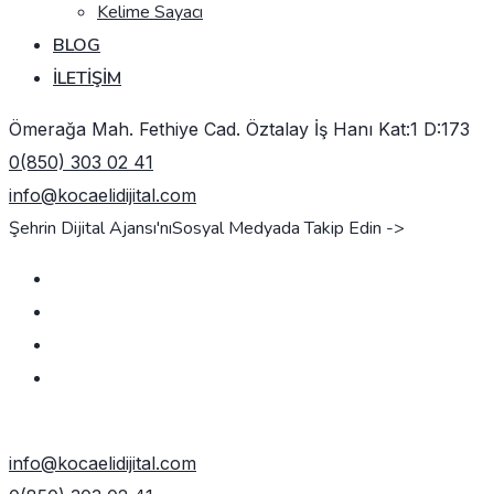
Kelime Sayacı
BLOG
İLETIŞIM
Ömerağa Mah. Fethiye Cad. Öztalay İş Hanı Kat:1 D:173
0(850) 303 02 41
info@kocaelidijital.com
Şehrin Dijital Ajansı'nı
Sosyal Medyada Takip Edin ->
TEKLIF AL
info@kocaelidijital.com