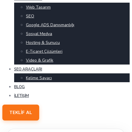
Web Tasarım
SEO
Google ADS Danışmanlığı
Sosyal Medya
Hosting & Sunucu
E-Ticaret Çözümleri
Video & Grafik
SEO ARAÇLARI
Kelime Sayacı
BLOG
İLETIŞIM
TEKLIF AL