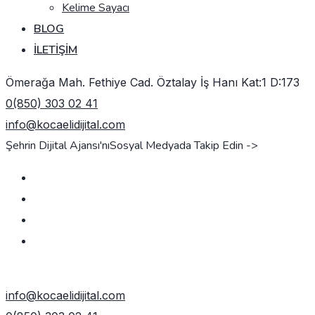
Kelime Sayacı
BLOG
İLETIŞIM
Ömerağa Mah. Fethiye Cad. Öztalay İş Hanı Kat:1 D:173
0(850) 303 02 41
info@kocaelidijital.com
Şehrin Dijital Ajansı'nı
Sosyal Medyada Takip Edin ->
TEKLIF AL
info@kocaelidijital.com