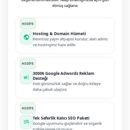
dönüş sağlanır.
Hosting & Domain Hizmeti
public
Kesintisiz yayın altyapısı kurulur; alan adınız
ve hostinginiz hazır edilir.
3000₺ Google Adwords Reklam
campaign
Desteği
Hızlı görünürlük sağlar ve doğru kitleye
daha çabuk ulaştırır.
Tek Seferlik Kalıcı SEO Paketi
manage_search
Google uyumunu güçlendirir ve organik
trafiğe temel oluşturur.