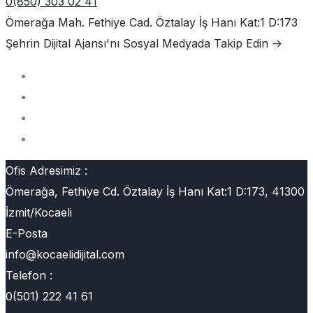
0(850) 303 02 41
Ömerağa Mah. Fethiye Cad. Öztalay İş Hanı Kat:1 D:173
Şehrin Dijital Ajansı'nı
Sosyal Medyada Takip Edin ->
Ofis Adresimiz :
Ömerağa, Fethiye Cd. Öztalay İş Hanı Kat:1 D:173, 41300
İzmit/Kocaeli
E-Posta
info@kocaelidijital.com
Telefon :
0(501) 222 41 61