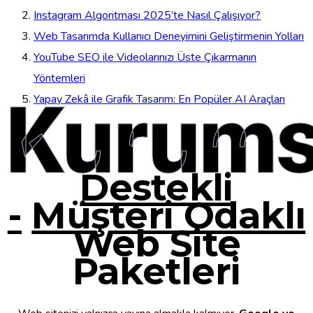
Instagram Algoritması 2025’te Nasıl Çalışıyor?
Web Tasarımda Kullanıcı Deneyimini Geliştirmenin Yolları
YouTube SEO ile Videolarınızı Üste Çıkarmanın
Yöntemleri
Kurums
Yapay Zekâ ile Grafik Tasarım: En Popüler AI Araçları
Destekli
-
Müşteri Odaklı
Web Site
Paketleri