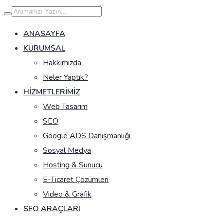
İçeriğe
geç
ANASAYFA
KURUMSAL
Hakkımızda
Neler Yaptık?
HIZMETLERIMIZ
Web Tasarım
SEO
Google ADS Danışmanlığı
Sosyal Medya
Hosting & Sunucu
E-Ticaret Çözümleri
Video & Grafik
SEO ARAÇLARI