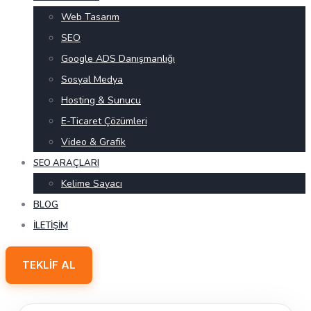
Web Tasarım
SEO
Google ADS Danışmanlığı
Sosyal Medya
Hosting & Sunucu
E-Ticaret Çözümleri
Video & Grafik
SEO ARAÇLARI
Kelime Sayacı
BLOG
İLETIŞIM
TEKLIF AL