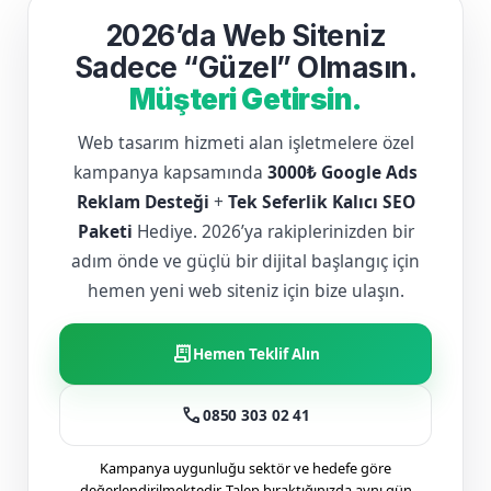
2026’da Web Siteniz
Sadece “Güzel” Olmasın.
Müşteri Getirsin.
Web tasarım hizmeti alan işletmelere özel
kampanya kapsamında
3000₺ Google Ads
Reklam Desteği
+
Tek Seferlik Kalıcı SEO
Paketi
Hediye. 2026’ya rakiplerinizden bir
adım önde ve güçlü bir dijital başlangıç için
hemen yeni web siteniz için bize ulaşın.
receipt_long
Hemen Teklif Alın
call
0850 303 02 41
Kampanya uygunluğu sektör ve hedefe göre
değerlendirilmektedir. Talep bıraktığınızda aynı gün