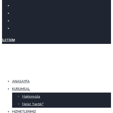
İLETIŞIM
ANASAYFA
KURUMSAL
Hakkımızda
Neler Yaptık?
HIZMETLERIMIZ