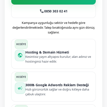
call
0850 303 02 41
Kampanya uygunluğu sektör ve hedefe göre
değerlendirilmektedir. Talep bıraktığınızda aynı gün dönüş
sağlanır.
Hosting & Domain Hizmeti
public
Kesintisiz yayın altyapısı kurulur; alan adınız ve
hostinginiz hazır edilir.
3000₺ Google Adwords Reklam Desteği
campaign
Hızlı görünürlük sağlar ve doğru kitleye daha
çabuk ulaştırır.