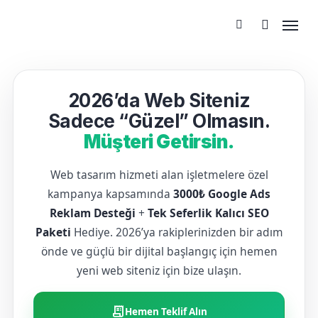
2026’da Web Siteniz
Sadece “Güzel” Olmasın.
Müşteri Getirsin.
Web tasarım hizmeti alan işletmelere özel
kampanya kapsamında
3000₺ Google Ads
Reklam Desteği
+
Tek Seferlik Kalıcı SEO
Paketi
Hediye. 2026’ya rakiplerinizden bir adım
önde ve güçlü bir dijital başlangıç için hemen
yeni web siteniz için bize ulaşın.
receipt_long
Hemen Teklif Alın