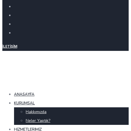
İLETIŞIM
ANASAYFA
KURUMSAL
Hakkımızda
Neler Yaptık?
HIZMETLERIMIZ