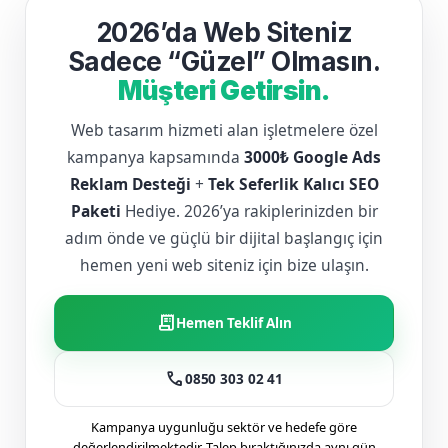
2026’da Web Siteniz
Sadece “Güzel” Olmasın.
Müşteri Getirsin.
Web tasarım hizmeti alan işletmelere özel
kampanya kapsamında
3000₺ Google Ads
Reklam Desteği
+
Tek Seferlik Kalıcı SEO
Paketi
Hediye. 2026’ya rakiplerinizden bir
adım önde ve güçlü bir dijital başlangıç için
hemen yeni web siteniz için bize ulaşın.
receipt_long
Hemen Teklif Alın
call
0850 303 02 41
Kampanya uygunluğu sektör ve hedefe göre
değerlendirilmektedir. Talep bıraktığınızda aynı gün