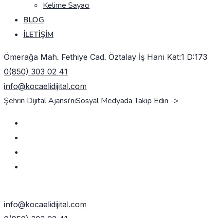
Kelime Sayacı
BLOG
İLETIŞIM
Ömerağa Mah. Fethiye Cad. Öztalay İş Hanı Kat:1 D:173
0(850) 303 02 41
info@kocaelidijital.com
Şehrin Dijital Ajansı'nı
Sosyal Medyada Takip Edin ->
TEKLIF AL
info@kocaelidijital.com