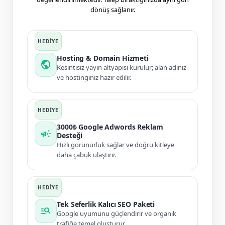
dönüş sağlanır.
Hosting & Domain Hizmeti
public
Kesintisiz yayın altyapısı kurulur; alan adınız
ve hostinginiz hazır edilir.
3000₺ Google Adwords Reklam
campaign
Desteği
Hızlı görünürlük sağlar ve doğru kitleye
daha çabuk ulaştırır.
Tek Seferlik Kalıcı SEO Paketi
manage_search
Google uyumunu güçlendirir ve organik
trafiğe temel oluşturur.