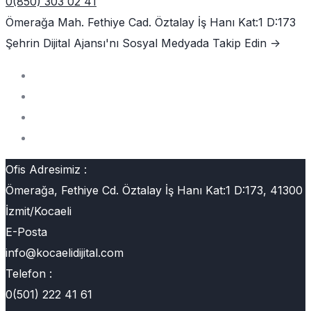
0(850) 303 02 41
Ömerağa Mah. Fethiye Cad. Öztalay İş Hanı Kat:1 D:173
Şehrin Dijital Ajansı'nı
Sosyal Medyada Takip Edin ->
Ofis Adresimiz :
Ömerağa, Fethiye Cd. Öztalay İş Hanı Kat:1 D:173, 41300
İzmit/Kocaeli
E-Posta
info@kocaelidijital.com
Telefon :
0(501) 222 41 61