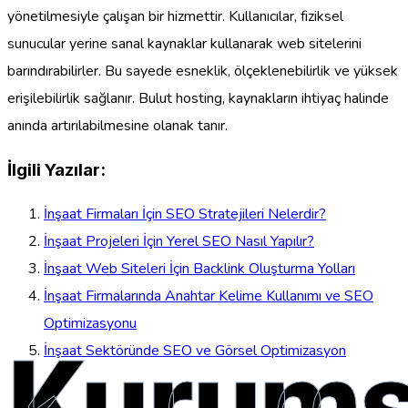
yönetilmesiyle çalışan bir hizmettir. Kullanıcılar, fiziksel
sunucular yerine sanal kaynaklar kullanarak web sitelerini
barındırabilirler. Bu sayede esneklik, ölçeklenebilirlik ve yüksek
erişilebilirlik sağlanır. Bulut hosting, kaynakların ihtiyaç halinde
anında artırılabilmesine olanak tanır.
İlgili Yazılar:
İnşaat Firmaları İçin SEO Stratejileri Nelerdir?
İnşaat Projeleri İçin Yerel SEO Nasıl Yapılır?
İnşaat Web Siteleri İçin Backlink Oluşturma Yolları
İnşaat Firmalarında Anahtar Kelime Kullanımı ve SEO
Optimizasyonu
Kurums
İnşaat Sektöründe SEO ve Görsel Optimizasyon