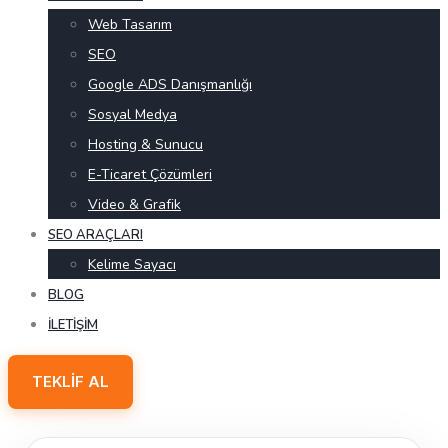
Web Tasarım
SEO
Google ADS Danışmanlığı
Sosyal Medya
Hosting & Sunucu
E-Ticaret Çözümleri
Video & Grafik
SEO ARAÇLARI
Kelime Sayacı
BLOG
İLETIŞIM
TEKLIF AL