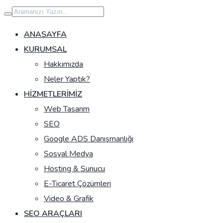
İçeriğe
geç
ANASAYFA
KURUMSAL
Hakkımızda
Neler Yaptık?
HIZMETLERIMIZ
Web Tasarım
SEO
Google ADS Danışmanlığı
Sosyal Medya
Hosting & Sunucu
E-Ticaret Çözümleri
Video & Grafik
SEO ARAÇLARI