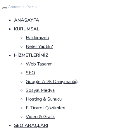
İçeriğe
geç
ANASAYFA
KURUMSAL
Hakkımızda
Neler Yaptık?
HIZMETLERIMIZ
Web Tasarım
SEO
Google ADS Danışmanlığı
Sosyal Medya
Hosting & Sunucu
E-Ticaret Çözümleri
Video & Grafik
SEO ARAÇLARI