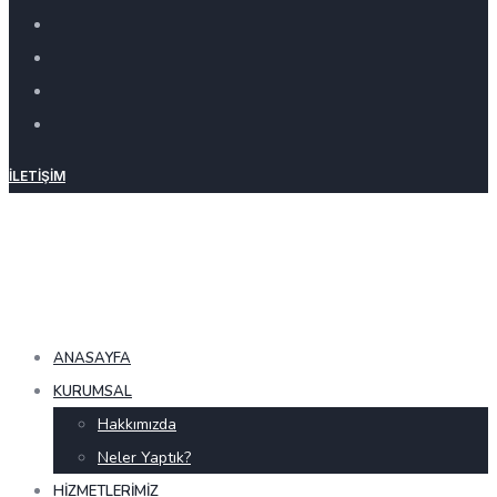
İLETIŞIM
ANASAYFA
KURUMSAL
Hakkımızda
Neler Yaptık?
HIZMETLERIMIZ