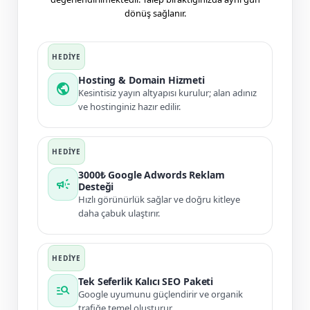
dönüş sağlanır.
Hosting & Domain Hizmeti
public
Kesintisiz yayın altyapısı kurulur; alan adınız
ve hostinginiz hazır edilir.
3000₺ Google Adwords Reklam
campaign
Desteği
Hızlı görünürlük sağlar ve doğru kitleye
daha çabuk ulaştırır.
Tek Seferlik Kalıcı SEO Paketi
manage_search
Google uyumunu güçlendirir ve organik
trafiğe temel oluşturur.