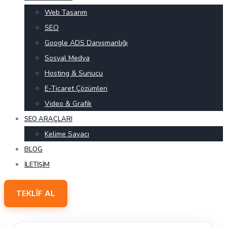
Web Tasarım
SEO
Google ADS Danışmanlığı
Sosyal Medya
Hosting & Sunucu
E-Ticaret Çözümleri
Video & Grafik
SEO ARAÇLARI
Kelime Sayacı
BLOG
İLETIŞIM
TEKLIF AL