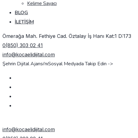
Kelime Sayacı
BLOG
İLETIŞIM
Ömerağa Mah. Fethiye Cad. Öztalay İş Hanı Kat:1 D:173
0(850) 303 02 41
info@kocaelidijital.com
Şehrin Dijital Ajansı'nı
Sosyal Medyada Takip Edin ->
TEKLIF AL
info@kocaelidijital.com