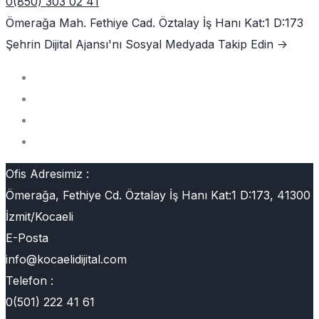
0(850) 303 02 41
Ömerağa Mah. Fethiye Cad. Öztalay İş Hanı Kat:1 D:173
Şehrin Dijital Ajansı'nı
Sosyal Medyada Takip Edin ->
Ofis Adresimiz :
Ömerağa, Fethiye Cd. Öztalay İş Hanı Kat:1 D:173, 41300
İzmit/Kocaeli
E-Posta
info@kocaelidijital.com
Telefon :
0(501) 222 41 61