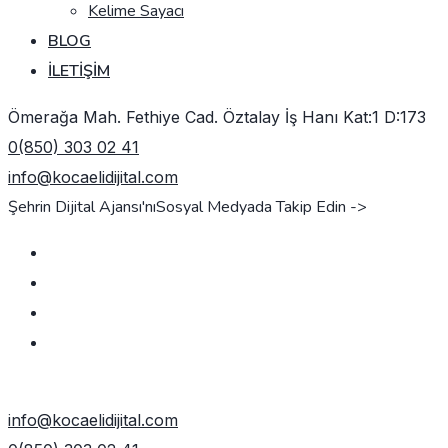
Kelime Sayacı
BLOG
İLETIŞIM
Ömerağa Mah. Fethiye Cad. Öztalay İş Hanı Kat:1 D:173
0(850) 303 02 41
info@kocaelidijital.com
Şehrin Dijital Ajansı'nı
Sosyal Medyada Takip Edin ->
TEKLIF AL
info@kocaelidijital.com