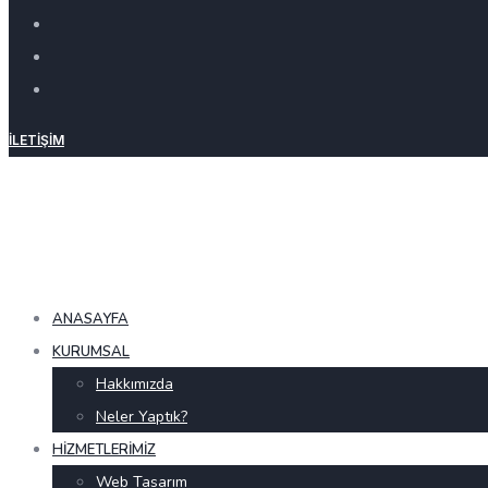
İLETIŞIM
ANASAYFA
KURUMSAL
Hakkımızda
Neler Yaptık?
HIZMETLERIMIZ
Web Tasarım