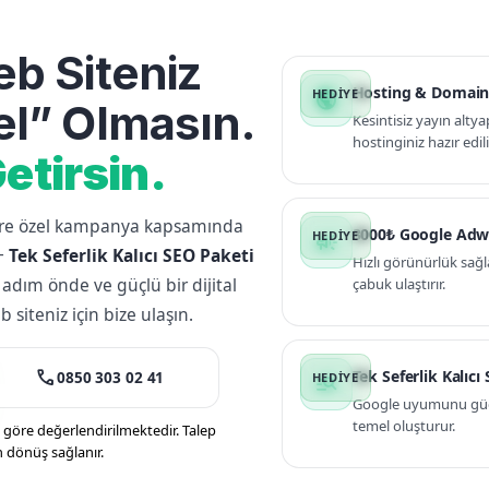
b Siteniz
Hosting & Domain
public
l” Olmasın.
Kesintisiz yayın altya
hostinginiz hazır edili
etirsin.
lere özel kampanya kapsamında
3000₺ Google Adw
campaign
+
Tek Seferlik Kalıcı SEO Paketi
Hızlı görünürlük sağl
 adım önde ve güçlü bir dijital
çabuk ulaştırır.
siteniz için bize ulaşın.
call
Tek Seferlik Kalıcı
0850 303 02 41
manage_search
Google uyumunu güçle
temel oluşturur.
öre değerlendirilmektedir. Talep
n dönüş sağlanır.