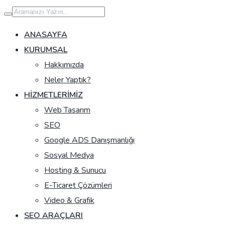
İçeriğe
geç
ANASAYFA
KURUMSAL
Hakkımızda
Neler Yaptık?
HIZMETLERIMIZ
Web Tasarım
SEO
Google ADS Danışmanlığı
Sosyal Medya
Hosting & Sunucu
E-Ticaret Çözümleri
Video & Grafik
SEO ARAÇLARI