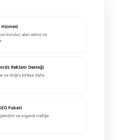
 Hizmeti
pısı kurulur; alan adınız ve
r.
ords Reklam Desteği
ar ve doğru kitleye daha
 SEO Paketi
ndirir ve organik trafiğe