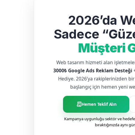
2026’da We
Sadece “Güze
Müşteri G
Web tasarım hizmeti alan işletme
3000₺ Google Ads Reklam Desteği
Hediye. 2026’ya rakiplerinizden bir
başlangıç için hemen yeni web 
receipt_long
Hemen Teklif Alın
Kampanya uygunluğu sektör ve hedefe g
bıraktığınızda aynı gü