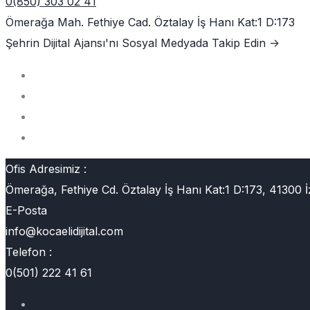
0(850) 303 02 41
Ömerağa Mah. Fethiye Cad. Öztalay İş Hanı Kat:1 D:173
Şehrin Dijital Ajansı'nı
Sosyal Medyada Takip Edin ->
Ofis Adresimiz :
Ömerağa, Fethiye Cd. Öztalay İş Hanı Kat:1 D:173, 41300 İ
E-Posta
info@kocaelidijital.com
Telefon :
0(501) 222 41 61