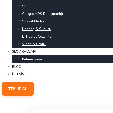
SEO
Google ADS Danışmanlığı
Sosyal Medya
Hosting & Sunucu
E-Ticaret Çözümleri
Video & Grafik
SEO ARAÇLARI
Kelime Sayacı
BLOG
İLETIŞIM
TEKLIF AL