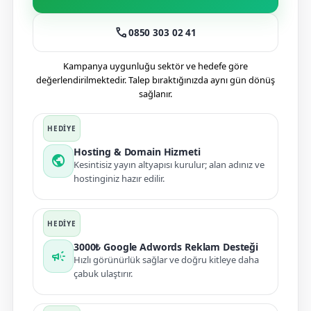
call
0850 303 02 41
Kampanya uygunluğu sektör ve hedefe göre
değerlendirilmektedir. Talep bıraktığınızda aynı gün dönüş
sağlanır.
Hosting & Domain Hizmeti
public
Kesintisiz yayın altyapısı kurulur; alan adınız ve
hostinginiz hazır edilir.
3000₺ Google Adwords Reklam Desteği
campaign
Hızlı görünürlük sağlar ve doğru kitleye daha
çabuk ulaştırır.