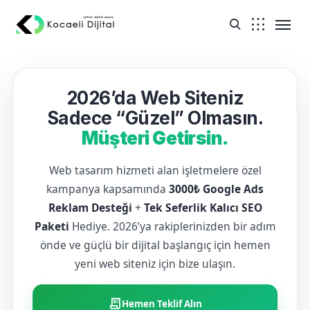
2026’da Web Siteniz
Sadece “Güzel” Olmasın.
Müşteri Getirsin.
Web tasarım hizmeti alan işletmelere özel
kampanya kapsamında
3000₺ Google Ads
Reklam Desteği
+
Tek Seferlik Kalıcı SEO
Paketi
Hediye. 2026’ya rakiplerinizden bir adım
önde ve güçlü bir dijital başlangıç için hemen
yeni web siteniz için bize ulaşın.
receipt_long
Hemen Teklif Alın