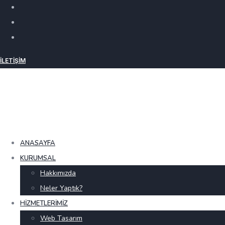
İLETIŞIM
ANASAYFA
KURUMSAL
Hakkımızda
Neler Yaptık?
HIZMETLERIMIZ
Web Tasarım