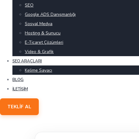
SEO
Google ADS Danışmanlığı
Sosyal Medya
Hosting & Sunucu
E-Ticaret Çözümleri
Video & Grafik
SEO ARAÇLARI
Kelime Sayacı
BLOG
İLETIŞIM
TEKLIF AL