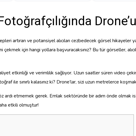
Fotoğrafçılığında Drone’
alepleri artıran ve potansiyel alıcıları cezbedecek görsel hikayeler
ini çekmek için hangi yollara başvuracaksınız? Bu tür görseller, alıc
yet etkinliği ve verimlilik sağlıyor. Uzun saatler süren video çeki
ğraf ile sınırlı kalasınız ki? Drone’lar, sizi uzun metrelerce koşmak
 göz ardı etmemek gerek. Emlak sektöründe bir adım önde olmak is
ha etkili olmuştur!