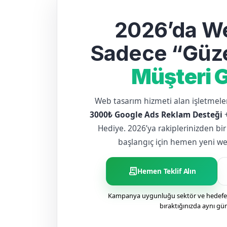
2026’da We
Sadece “Güze
Müşteri G
Web tasarım hizmeti alan işletme
3000₺ Google Ads Reklam Desteği
Hediye. 2026’ya rakiplerinizden bir
başlangıç için hemen yeni web 
receipt_long
Hemen Teklif Alın
Kampanya uygunluğu sektör ve hedefe g
bıraktığınızda aynı gü