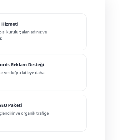
 Hizmeti
pısı kurulur; alan adınız ve
r.
ords Reklam Desteği
ar ve doğru kitleye daha
 SEO Paketi
ndirir ve organik trafiğe