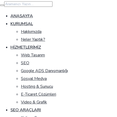
İçeriğe
geç
ANASAYFA
KURUMSAL
Hakkımızda
Neler Yaptık?
HIZMETLERIMIZ
Web Tasarım
SEO
Google ADS Danışmanlığı
Sosyal Medya
Hosting & Sunucu
E-Ticaret Çözümleri
Video & Grafik
SEO ARAÇLARI