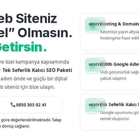
b Siteniz
Hosting & Domain
public
l” Olmasın.
Kesintisiz yayın altya
hostinginiz hazır edili
etirsin.
lere özel kampanya kapsamında
3000₺ Google Adw
campaign
+
Tek Seferlik Kalıcı SEO Paketi
Hızlı görünürlük sağl
 adım önde ve güçlü bir dijital
çabuk ulaştırır.
siteniz için bize ulaşın.
call
Tek Seferlik Kalıcı
0850 303 02 41
manage_search
Google uyumunu güçle
temel oluşturur.
öre değerlendirilmektedir. Talep
n dönüş sağlanır.