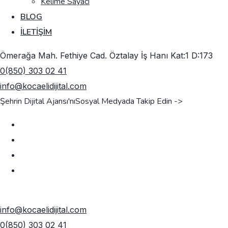
Kelime Sayacı
BLOG
İLETIŞIM
Ömerağa Mah. Fethiye Cad. Öztalay İş Hanı Kat:1 D:173
0(850) 303 02 41
info@kocaelidijital.com
Şehrin Dijital Ajansı'nı
Sosyal Medyada Takip Edin ->
TEKLIF AL
info@kocaelidijital.com
0(850) 303 02 41