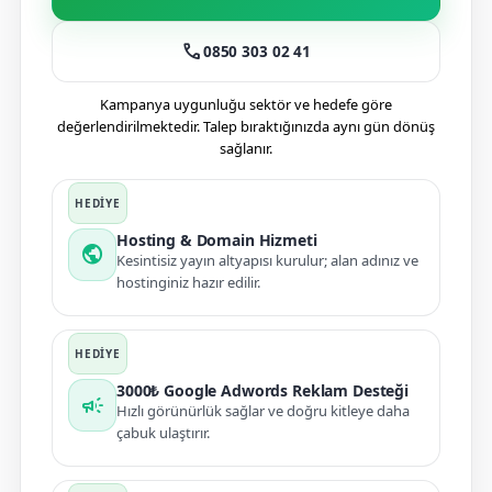
call
0850 303 02 41
Kampanya uygunluğu sektör ve hedefe göre
değerlendirilmektedir. Talep bıraktığınızda aynı gün dönüş
sağlanır.
Hosting & Domain Hizmeti
public
Kesintisiz yayın altyapısı kurulur; alan adınız ve
hostinginiz hazır edilir.
3000₺ Google Adwords Reklam Desteği
campaign
Hızlı görünürlük sağlar ve doğru kitleye daha
çabuk ulaştırır.