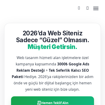
2026’da Web Siteniz
Sadece “Güzel” Olmasın.
Müşteri Getirsin.
Web tasarım hizmeti alan işletmelere özel
kampanya kapsamında
3000₺ Google Ads
Reklam Desteği
+
Tek Seferlik Kalıcı SEO
Paketi
Hediye. 2026’ya rakiplerinizden bir adım
önde ve güçlü bir dijital başlangıç için hemen
yeni web siteniz için bize ulaşın.
receipt_long
Hemen Teklif Alın