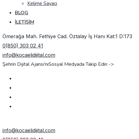
Kelime Sayacı
BLOG
İLETIŞIM
Ömerağa Mah. Fethiye Cad. Öztalay İş Hanı Kat:1 D:173
0(850) 303 02 41
info@kocaelidijital.com
Şehrin Dijital Ajansı'nı
Sosyal Medyada Takip Edin ->
TEKLIF AL
info@kocaelidijital.com