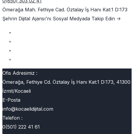
0(850) 303 02 41
Ömerağa Mah. Fethiye Cad. Öztalay İş Hanı Kat:1 D:173
Şehrin Dijital Ajansı'nı
Sosyal Medyada Takip Edin ->
Ofis Adresimiz :
Ömerağa, Fethiye Cd. Öztalay İş Hanı Kat:1 D:173, 41300
İzmit/Kocaeli
E-Posta
info@kocaelidijital.com
Telefon :
0(501) 222 41 61