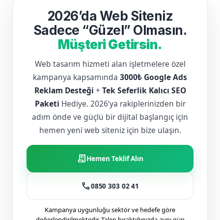
2026’da Web Siteniz
Sadece “Güzel” Olmasın.
Müşteri Getirsin.
Web tasarım hizmeti alan işletmelere özel
kampanya kapsamında
3000₺ Google Ads
Reklam Desteği
+
Tek Seferlik Kalıcı SEO
Paketi
Hediye. 2026’ya rakiplerinizden bir
adım önde ve güçlü bir dijital başlangıç için
hemen yeni web siteniz için bize ulaşın.
receipt_long
Hemen Teklif Alın
call
0850 303 02 41
Kampanya uygunluğu sektör ve hedefe göre
değerlendirilmektedir. Talep bıraktığınızda aynı gün