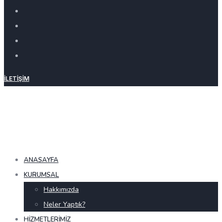
İLETIŞIM
ANASAYFA
KURUMSAL
Hakkımızda
Neler Yaptık?
HIZMETLERIMIZ