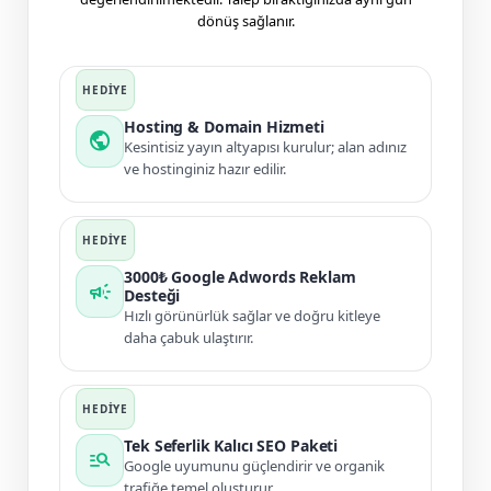
dönüş sağlanır.
Hosting & Domain Hizmeti
public
Kesintisiz yayın altyapısı kurulur; alan adınız
ve hostinginiz hazır edilir.
3000₺ Google Adwords Reklam
campaign
Desteği
Hızlı görünürlük sağlar ve doğru kitleye
daha çabuk ulaştırır.
Tek Seferlik Kalıcı SEO Paketi
manage_search
Google uyumunu güçlendirir ve organik
trafiğe temel oluşturur.