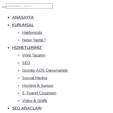
İçeriğe
geç
ANASAYFA
KURUMSAL
Hakkımızda
Neler Yaptık?
HIZMETLERIMIZ
Web Tasarım
SEO
Google ADS Danışmanlığı
Sosyal Medya
Hosting & Sunucu
E-Ticaret Çözümleri
Video & Grafik
SEO ARAÇLARI