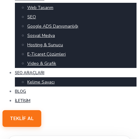
Web Tasarım
SEO
Google ADS Danışmanlığı
Sosyal Medya
Hosting & Sunucu
E-Ticaret Çözümleri
Video & Grafik
SEO ARAÇLARI
Kelime Sayacı
BLOG
İLETIŞIM
TEKLIF AL