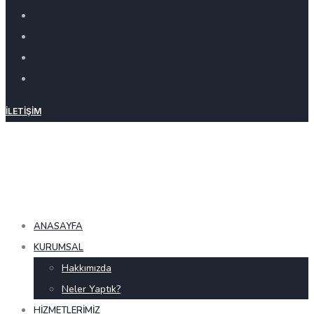
İLETIŞIM
ANASAYFA
KURUMSAL
Hakkımızda
Neler Yaptık?
HIZMETLERIMIZ