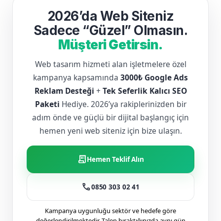
2026’da Web Siteniz
Sadece “Güzel” Olmasın.
Müşteri Getirsin.
Web tasarım hizmeti alan işletmelere özel
kampanya kapsamında
3000₺ Google Ads
Reklam Desteği
+
Tek Seferlik Kalıcı SEO
Paketi
Hediye. 2026’ya rakiplerinizden bir
adım önde ve güçlü bir dijital başlangıç için
hemen yeni web siteniz için bize ulaşın.
receipt_long
Hemen Teklif Alın
call
0850 303 02 41
Kampanya uygunluğu sektör ve hedefe göre
değerlendirilmektedir. Talep bıraktığınızda aynı gün