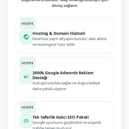
dönüş sağlanır.
Hosting & Domain Hizmeti
public
Kesintisiz yayın altyapısı kurulur; alan adınız
ve hostinginiz hazır edilir.
3000₺ Google Adwords Reklam
campaign
Desteği
Hızlı görünürlük sağlar ve doğru kitleye
daha çabuk ulaştırır.
Tek Seferlik Kalıcı SEO Paketi
manage_search
Google uyumunu güçlendirir ve organik
trafiğe temel oluşturur.