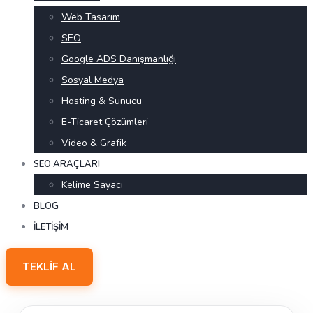
Web Tasarım
SEO
Google ADS Danışmanlığı
Sosyal Medya
Hosting & Sunucu
E-Ticaret Çözümleri
Video & Grafik
SEO ARAÇLARI
Kelime Sayacı
BLOG
İLETIŞIM
TEKLIF AL