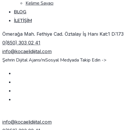
Kelime Sayacı
BLOG
İLETIŞIM
Ömerağa Mah. Fethiye Cad. Öztalay İş Hanı Kat:1 D:173
0(850) 303 02 41
info@kocaelidijital.com
Şehrin Dijital Ajansı'nı
Sosyal Medyada Takip Edin ->
TEKLIF AL
info@kocaelidijital.com