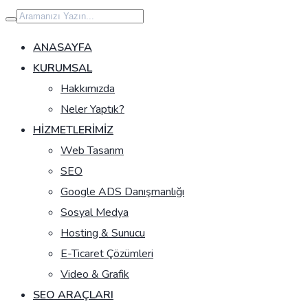
İçeriğe
geç
ANASAYFA
KURUMSAL
Hakkımızda
Neler Yaptık?
HIZMETLERIMIZ
Web Tasarım
SEO
Google ADS Danışmanlığı
Sosyal Medya
Hosting & Sunucu
E-Ticaret Çözümleri
Video & Grafik
SEO ARAÇLARI