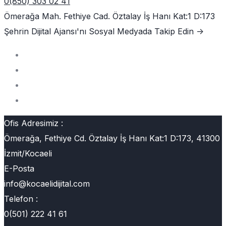
0(850) 303 02 41
Ömerağa Mah. Fethiye Cad. Öztalay İş Hanı Kat:1 D:173
Şehrin Dijital Ajansı'nı
Sosyal Medyada Takip Edin ->
Ofis Adresimiz :
Ömerağa, Fethiye Cd. Öztalay İş Hanı Kat:1 D:173, 41300
İzmit/Kocaeli
E-Posta
info@kocaelidijital.com
Telefon :
0(501) 222 41 61