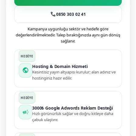
call
0850 303 02 41
Kampanya uygunluğu sektör ve hedefe göre
değerlendirilmektedir. Talep bıraktığınızda aynı gün dönüş
sağlanır.
Hosting & Domain Hizmeti
public
Kesintisiz yayın altyapısı kurulur; alan adınız ve
hostinginiz hazır edilir.
3000₺ Google Adwords Reklam Desteği
campaign
Hızlı görünürlük sağlar ve doğru kitleye daha
çabuk ulaştırır.