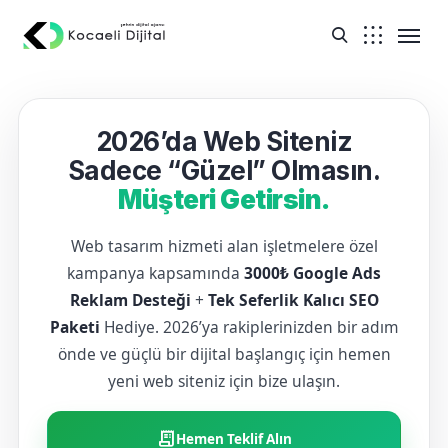
2026’da Web Siteniz
Sadece “Güzel” Olmasın.
Müşteri Getirsin.
Web tasarım hizmeti alan işletmelere özel
kampanya kapsamında
3000₺ Google Ads
Reklam Desteği
+
Tek Seferlik Kalıcı SEO
Paketi
Hediye. 2026’ya rakiplerinizden bir adım
önde ve güçlü bir dijital başlangıç için hemen
yeni web siteniz için bize ulaşın.
receipt_long
Hemen Teklif Alın