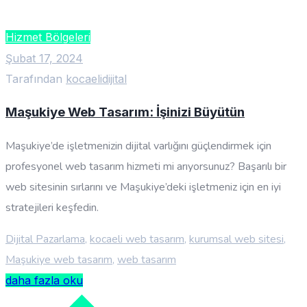
Hizmet Bölgeleri
Şubat 17, 2024
Tarafından
kocaelidijital
Maşukiye Web Tasarım: İşinizi Büyütün
Maşukiye’de işletmenizin dijital varlığını güçlendirmek için
profesyonel web tasarım hizmeti mi arıyorsunuz? Başarılı bir
web sitesinin sırlarını ve Maşukiye’deki işletmeniz için en iyi
stratejileri keşfedin.
Dijital Pazarlama
,
kocaeli web tasarım
,
kurumsal web sitesi
,
Maşukiye web tasarım
,
web tasarım
daha fazla oku