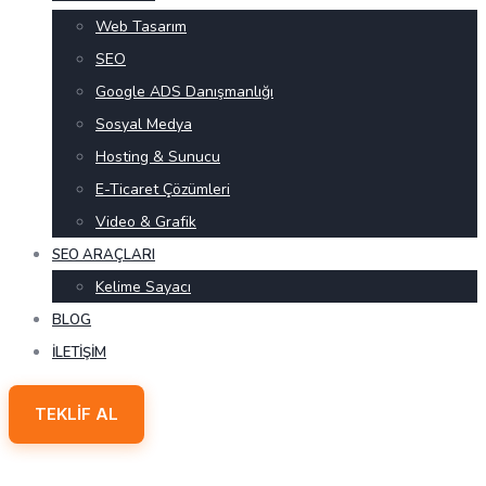
Web Tasarım
SEO
Google ADS Danışmanlığı
Sosyal Medya
Hosting & Sunucu
E-Ticaret Çözümleri
Video & Grafik
SEO ARAÇLARI
Kelime Sayacı
BLOG
İLETIŞIM
TEKLIF AL