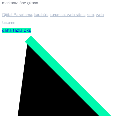
markanızı öne çıkarın.
Dijital Pazarlama
,
karabük
,
kurumsal web sitesi
,
seo
,
web
tasarım
daha fazla oku