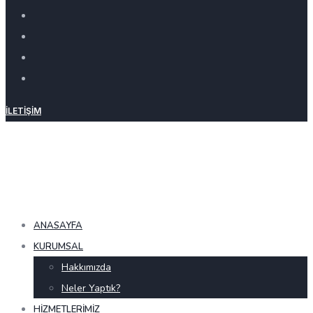
İLETIŞIM
ANASAYFA
KURUMSAL
Hakkımızda
Neler Yaptık?
HIZMETLERIMIZ