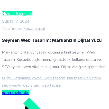
Hizmet Bölgeleri
Şubat 17, 2024
Tarafından
kocaelidijital
Seymen Web Tasarım: Markanızın Dijital Yüzü
Markanızın dijital dünyadaki gücünü artırın! Seymen Web
Tasarım, Kocaeli’de işletmeniz için estetik, kullanıcı dostu ve
SEO uyumlu web siteleri oluşturur. Dijital varlığınızı güçlendirin.
Dijital Pazarlama
,
kocaeli web tasarım
,
kurumsal web sitesi
,
seo uyumlu web sitesi
,
web tasarım
daha fazla oku