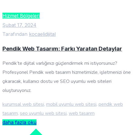
Hizmet Bölgeleri
Şubat 17, 2024
Tarafından
kocaelidijital
Pendik Web Tasarım: Farkı Yaratan Detaylar
Pendik’te dijital varlığınızı güçlendirmek mi istiyorsunuz?
Profesyonel Pendik web tasarım hizmetimizle, işletmenizi öne
çıkaracak, kullanıcı dostu ve SEO uyumlu web siteleri
oluşturuyoruz.
kurumsal web sitesi
,
mobil uyumlu web sitesi
,
pendik web
tasarım
,
seo uyumlu web sitesi
,
web tasarım
daha fazla oku