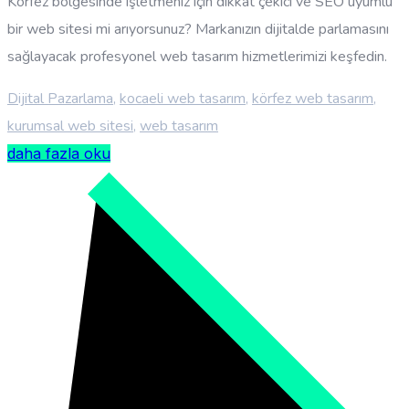
Körfez bölgesinde işletmeniz için dikkat çekici ve SEO uyumlu
bir web sitesi mi arıyorsunuz? Markanızın dijitalde parlamasını
sağlayacak profesyonel web tasarım hizmetlerimizi keşfedin.
Dijital Pazarlama
,
kocaeli web tasarım
,
körfez web tasarım
,
kurumsal web sitesi
,
web tasarım
daha fazla oku