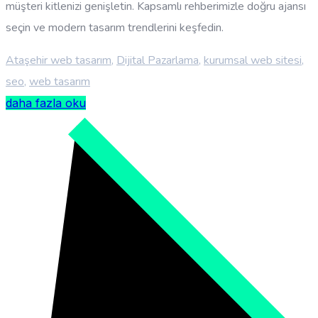
müşteri kitlenizi genişletin. Kapsamlı rehberimizle doğru ajansı
seçin ve modern tasarım trendlerini keşfedin.
Ataşehir web tasarım
,
Dijital Pazarlama
,
kurumsal web sitesi
,
seo
,
web tasarım
daha fazla oku