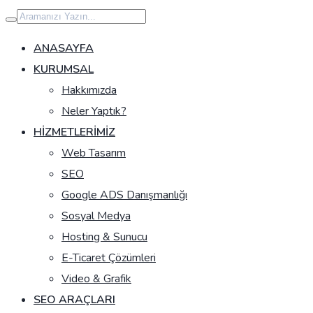
İçeriğe
geç
ANASAYFA
KURUMSAL
Hakkımızda
Neler Yaptık?
HIZMETLERIMIZ
Web Tasarım
SEO
Google ADS Danışmanlığı
Sosyal Medya
Hosting & Sunucu
E-Ticaret Çözümleri
Video & Grafik
SEO ARAÇLARI