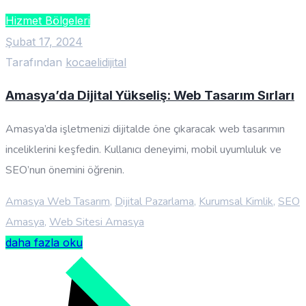
Hizmet Bölgeleri
Şubat 17, 2024
Tarafından
kocaelidijital
Amasya’da Dijital Yükseliş: Web Tasarım Sırları
Amasya’da işletmenizi dijitalde öne çıkaracak web tasarımın
inceliklerini keşfedin. Kullanıcı deneyimi, mobil uyumluluk ve
SEO’nun önemini öğrenin.
Amasya Web Tasarım
,
Dijital Pazarlama
,
Kurumsal Kimlik
,
SEO
Amasya
,
Web Sitesi Amasya
daha fazla oku