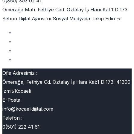
0(850) 303 02 41
Ömerağa Mah. Fethiye Cad. Öztalay İş Hanı Kat:1 D:173
Şehrin Dijital Ajansı'nı
Sosyal Medyada Takip Edin ->
Ofis Adresimiz :
Ömerağa, Fethiye Cd. Öztalay İş Hanı Kat:1 D:173, 41300
İzmit/Kocaeli
E-Posta
info@kocaelidijital.com
Telefon :
0(501) 222 41 61