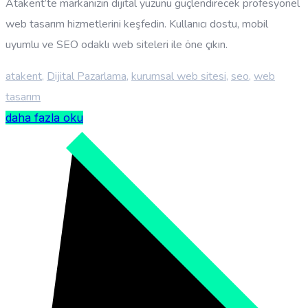
Atakent’te markanızın dijital yüzünü güçlendirecek profesyonel
web tasarım hizmetlerini keşfedin. Kullanıcı dostu, mobil
uyumlu ve SEO odaklı web siteleri ile öne çıkın.
atakent
,
Dijital Pazarlama
,
kurumsal web sitesi
,
seo
,
web
tasarım
daha fazla oku