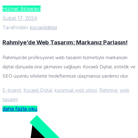
Hizmet Bölgeleri
Şubat 17, 2024
Tarafından
kocaelidijital
Rahmiye’de Web Tasarım: Markanız Parlasın!
Rahmiye’de profesyonel web tasarım hizmetiyle markanızın
dijital dünyada öne çıkmasını sağlayın. Kocaeli Dijital, estetik ve
SEO uyumlu sitelerle hedeflerinize ulaşmanıza yardımcı olur.
E-ticaret
,
Kocaeli Dijital
,
kurumsal web sitesi
,
Rahmiye
,
web
tasarım
daha fazla oku