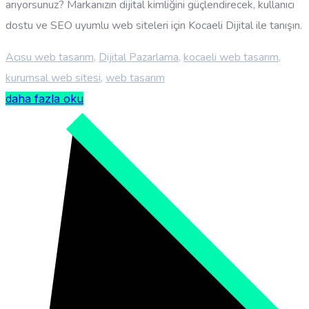
arıyorsunuz? Markanızın dijital kimliğini güçlendirecek, kullanıcı
dostu ve SEO uyumlu web siteleri için Kocaeli Dijital ile tanışın.
Acısu web tasarım
,
Dijital Pazarlama
,
kocaeli web tasarım
,
kurumsal web sitesi
,
web tasarım
daha fazla oku