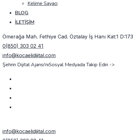
Kelime Sayacı
BLOG
İLETIŞIM
Ömerağa Mah. Fethiye Cad. Öztalay İş Hanı Kat:1 D:173
0(850) 303 02 41
info@kocaelidijital.com
Şehrin Dijital Ajansı'nı
Sosyal Medyada Takip Edin ->
TEKLIF AL
info@kocaelidijital.com